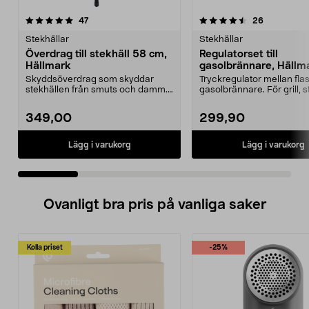
4.5 av 5 stjärnor
recensioner
4.5 av 5 stjärnor
recensione
47
26
Stekhällar
Stekhällar
Överdrag till stekhäll 58 cm,
Regulatorset till
Hällmark
gasolbrännare, Hällm
Skyddsöverdrag som skyddar
Tryckregulator mellan fla
stekhällen från smuts och damm.
gasolbrännare. För grill, s
Slitstarkt och smidig...
etc. som dri...
349,00
299,90
Lägg i varukorg
Lägg i varukorg
Ovanligt bra pris på vanliga saker
Kolla priset
-25%