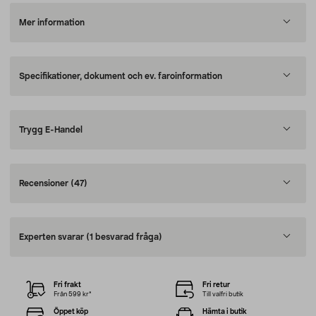
Mer information
Specifikationer, dokument och ev. faroinformation
Trygg E-Handel
Recensioner
(47)
Experten svarar
(1 besvarad fråga)
Fri frakt
Fri retur
Från 599 kr*
Till valfri butik
Öppet köp
Hämta i butik