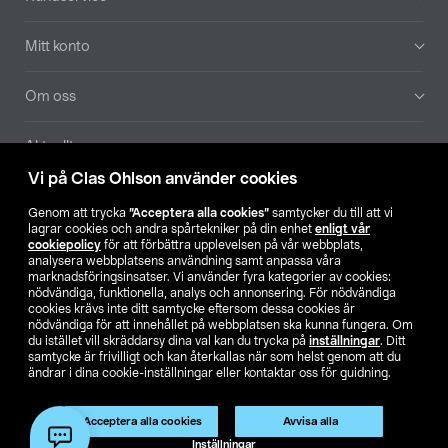
Mitt konto
Om oss
Aktuellt
Vi på Clas Ohlson använder cookies
Våra bolag
Genom att trycka
”Acceptera alla cookies”
samtycker du till att vi
lagrar cookies och andra spårtekniker på din enhet
enligt vår
Hitta butik
cookiepolicy
för att förbättra upplevelsen på vår webbplats,
analysera webbplatsens användning samt anpassa våra
marknadsföringsinsatser. Vi använder fyra kategorier av cookies:
nödvändiga, funktionella, analys och annonsering. För nödvändiga
SE
NO
FI
cookies krävs inte ditt samtycke eftersom dessa cookies är
nödvändiga för att innehållet på webbplatsen ska kunna fungera. Om
du istället vill skräddarsy dina val kan du trycka på
inställningar
. Ditt
samtycke är frivilligt och kan återkallas när som helst genom att du
ändrar i dina cookie-inställningar eller kontaktar oss för guidning.
Acceptera alla cookies
Avvisa alla
Köpvillkor
Privacy statement
Klubbvillkor
För företag
Inställningar