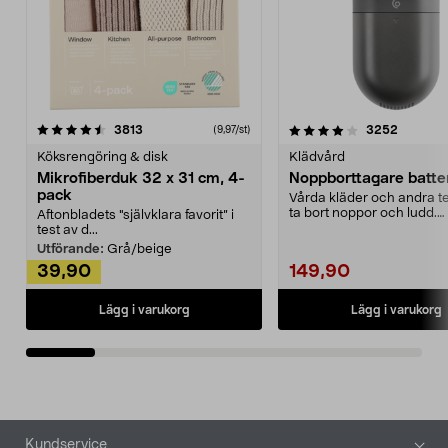
4.0av 5 stjärnor
recensioner
4.5av 5 stjärnor
recensio
3813
3252
(9,97/st)
Köksrengöring & disk
Klädvård
Mikrofiberduk 32 x 31 cm, 4-
Noppborttagare batter
pack
Vårda kläder och andra tex
ta bort noppor och ludd.
Aftonbladets "självklara favorit” i
Noppborttagaren fräs...
test av d...
Utförande:
Grå/beige
39,90
149,90
Lägg i varukorg
Lägg i varukorg
Sidfot
Kundservice