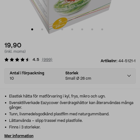
19,90
(inkl. moms)
4.5
(
999
)
Artikelnr:
44-5121-1
Select
Antal i förpackning
Storlek
variant
10
Small Ø 26 cm
Elastisk hätta för matförvaring i kyl, frys, mikro och ugn.
Svensktillverkade Eazycover överdragshättor kan återanvändas många
gånger.
Tunn, livsmedelsgodkänd plastfilm med naturgummiband.
Lättanvända – slipp trassel med plastfolie.
Finns i 3 storlekar.
Mer information