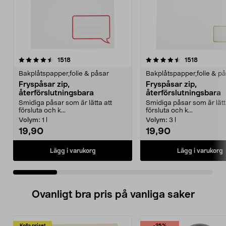
4.5 av 5 stjärnor
recensioner
4.5 av 5 stjärnor
recension
1518
1518
Bakplåtspapper,folie & påsar
Bakplåtspapper,folie & p
Fryspåsar zip,
Fryspåsar zip,
återförslutningsbara
återförslutningsbara
Smidiga påsar som är lätta att
Smidiga påsar som är lätt
försluta och k...
försluta och k...
Volym:
1 l
Volym:
3 l
19,90
19,90
Lägg i varukorg
Lägg i varukorg
Ovanligt bra pris på vanliga saker