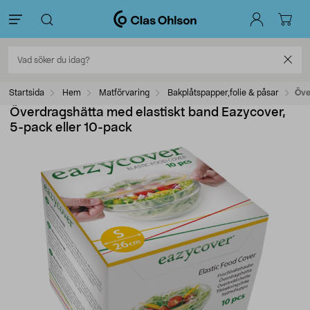
Startsida
Hem
Matförvaring
Bakplåtspapper,folie & påsar
Öve
Överdragshätta med elastiskt band Eazycover,
5-pack eller 10-pack