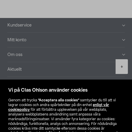
Sidfot
Kundservice
Mitt konto
Om oss
Product
+
Aktuellt
quantity
Våra bolag
Vi på Clas Ohlson använder cookies
Hitta butik
Genom att trycka
”Acceptera alla cookies”
samtycker du till att vi
lagrar cookies och andra spårtekniker på din enhet
enligt vår
cookiepolicy
för att förbättra upplevelsen på vår webbplats,
SE
NO
FI
analysera webbplatsens användning samt anpassa våra
marknadsföringsinsatser. Vi använder fyra kategorier av cookies:
nödvändiga, funktionella, analys och annonsering. För nödvändiga
cookies krävs inte ditt samtycke eftersom dessa cookies är