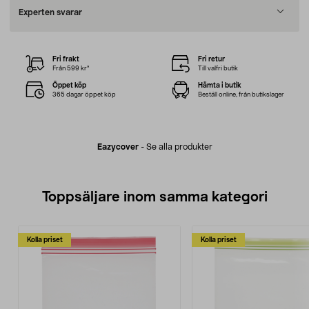
Experten svarar
Fri frakt
Fri retur
Från 599 kr*
Till valfri butik
Öppet köp
Hämta i butik
365 dagar öppet köp
Beställ online, från butikslager
Eazycover
-
Se alla produkter
Toppsäljare inom samma kategori
Kolla priset
Kolla priset