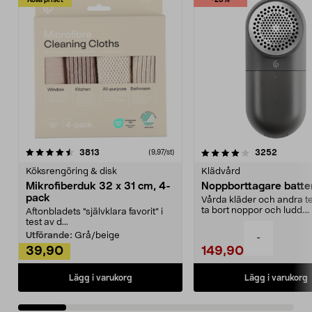
Kolla priset
-25%
4.0av 5 stjärnor
recensioner
4.5av 5 stjärnor
recensio
3813
3252
(9,97/st)
Köksrengöring & disk
Klädvård
Mikrofiberduk 32 x 31 cm, 4-
Noppborttagare batter
pack
Vårda kläder och andra tex
ta bort noppor och ludd.
Aftonbladets "självklara favorit” i
Noppborttagaren fräs...
test av d...
Utförande:
Grå/beige
-
39,90
149,90
Lägg i varukorg
Lägg i varukorg