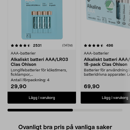
4.5av 5 stjärnor
recensioner
4.5av 5 stjärnor
recension
2531
496
(7,47/st)
AAA-batterier
AAA-batterier
Alkaliskt batteri AAA/LR03
Alkaliskt batteri AA
Clas Ohlson
18-pack Clas Ohlson
Longlifebatterier för kökstimers,
Batterier för användning i
ficklampor,...
batteridrivna apparater. 
i en sma...
Antal i förpackning:
4
29,90
69,90
Lägg i varukorg
Lägg i varukorg
Ovanligt bra pris på vanliga saker