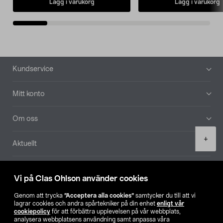
Lägg i varukorg
Lägg i varukorg
Sidfot
Kundservice
Mitt konto
Om oss
Product
+
Aktuellt
quantity
Våra bolag
Vi på Clas Ohlson använder cookies
Hitta butik
Genom att trycka
”Acceptera alla cookies”
samtycker du till att vi
lagrar cookies och andra spårtekniker på din enhet
enligt vår
cookiepolicy
för att förbättra upplevelsen på vår webbplats,
SE
NO
FI
analysera webbplatsens användning samt anpassa våra