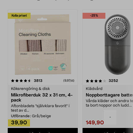
Kolla priset
-25%
4.0av 5 stjärnor
recensioner
4.5av 5 stjärnor
recensio
3813
3252
(9,97/st)
Köksrengöring & disk
Klädvård
Mikrofiberduk 32 x 31 cm, 4-
Noppborttagare batter
pack
Vårda kläder och andra tex
ta bort noppor och ludd.
Aftonbladets "självklara favorit” i
Noppborttagaren fräs...
test av d...
Utförande:
Grå/beige
-
39,90
149,90