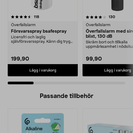
4.0 av 5 stjärnor
recensioner
4.5 av 5 stjärnor
recension
118
130
Överfallslarm
Överfallslarm
Försvarsspray bsafespray
Överfallslarm med sir
blixt, 130 dB
Licensfri och laglig
självförsvarsspray. Känn dig trygg
Skräm bort och tillkalla
på promenaden. Spray som...
uppmärksamhet i nödsitua
Bärbart överfallslarm m...
199,90
99,90
Lägg i varukorg
Lägg i varukorg
Passande tillbehör