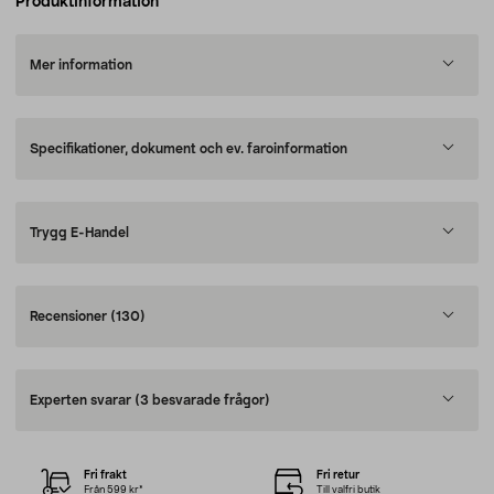
Produktinformation
Mer information
Specifikationer, dokument och ev. faroinformation
Trygg E-Handel
Recensioner
(130)
Experten svarar
(3 besvarade frågor)
Fri frakt
Fri retur
Från 599 kr*
Till valfri butik