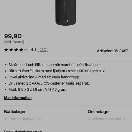
99,90
(inkl. moms)
4.1
(
130
)
Artikelnr:
36-8497
Skräm bort och tillkalla uppmärksamhet i nödsituationer.
Bärbart överfallslarm med ljudstark siren (130 dB) och blixt.
Enkel aktivering – med ett enda handgrepp.
Drivs med 2 x AAA/LR03-batterier (säljs separat).
Mått: 8,5 x 3 x 1,9 cm. Vikt 46 gram.
Mer information
Butikslager
Onlinelager
Hämtar lagerstatus...
Hämtar lagerstatus...