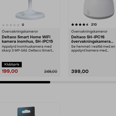
4.5 av 5 stjärnor
4.5 av 5 stjärnor
recensioner
210
recensioner
0
Övervakningskameror
Övervakningskameror
Deltaco Smart Home WiFi
Deltaco SH-IPC16
kamera inomhus, SH-IPC15
övervakningskamera
inomhus WiFi
Appstyrd inomhuskamera med
Se hemmet i realtid med en
skarp 3 MP-bild. Deltaco Smart
appstyrd kamera med
Home WiFi övervaknings...
motoriserad panorering. De
S...
Klubbpris
199,00
399,00
249,00