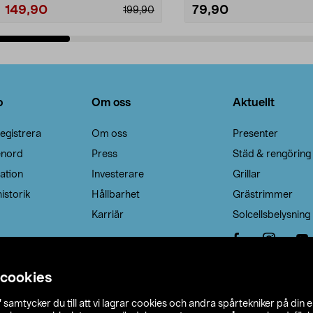
149,90
79,90
199,90
Lägg i varukorg
Lägg i varukorg
o
Om oss
Aktuellt
egistrera
Om oss
Presenter
enord
Press
Städ & rengöring
ation
Investerare
Grillar
istorik
Hållbarhet
Grästrimmer
Karriär
Solcellsbelysning
 cookies
”
samtycker du till att vi lagrar cookies och andra spårtekniker på din 