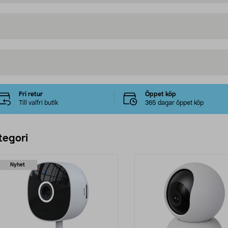
Fri retur
Öppet köp
Till valfri butik
365 dagar öppet köp
tegori
Nyhet