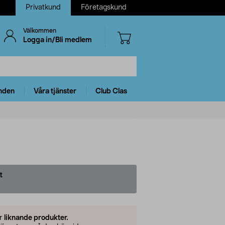
Privatkund
Företagskund
Välkommen
Logga in/Bli medlem
nden
Våra tjänster
Club Clas
t
er
liknande produkter.