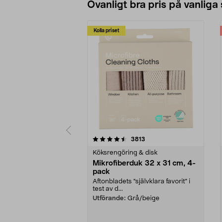
Ovanligt bra pris på vanliga
Kolla priset
5av 5 stjärnor
4.0av 5 stjärnor
recensioner
3813
Köksrengöring & disk
Mikrofiberduk 32 x 31 cm, 4-
pack
Aftonbladets "självklara favorit” i
test av d...
Utförande:
Grå/beige