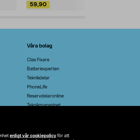
59,90
49,90
Lägg i varukorg
Lägg
Våra bolag
Clas Fixare
Batteriexperten
Teknikdelar
PhoneLife
Reservdelaronline
Teknikmagasinet
enhet
enligt vår cookiepolicy
för att