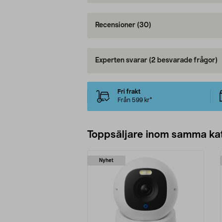
Recensioner
(30)
Experten svarar
(2 besvarade frågor)
Fri frakt
Från 599 kr*
Toppsäljare inom samma ka
Nyhet