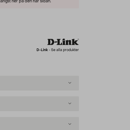
ängst ner på den här sidan.
D-Link
-
Se alla produkter