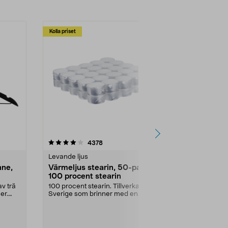
Kolla priset
Multibuy
4.5av 5 stjärnor
recensioner
4.5
4378
2
Levande ljus
Rengöringsm
nne,
Värmeljus stearin, 50-pack,
Bikarbonat
100 procent stearin
Ett allsidigt 
städning och 
v trä
100 procent stearin. Tillverkade i
ute. Städa med
er.
Sverige som brinner med en
vacker och sotfri ...