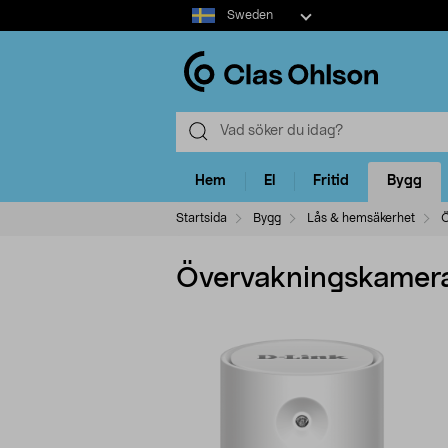
Select
Sweden
market
Hem
El
Fritid
Bygg
Startsida
Bygg
Lås & hemsäkerhet
Ö
Övervakningskamer