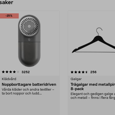
 saker
-25%
4.5av 5 stjärnor
recensioner
4.0av 5 stjärnor
recensioner
3252
256
Klädvård
Galgar
Noppborttagare batteridriven
Trägalgar med metallpi
8-pack
Vårda kläder och andra textilier –
ta bort noppor och ludd.
Elegant och gedigen galge a
Noppborttagaren fräs...
och metall – finns i flera färg
Galge med sv...