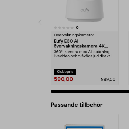
recensioner
0
0 av 5 stjärnor
0.0 av 5 stjärnor
Övervakningskameror
Eufy E30 AI
övervakningskamera 4K
inomhus
360°-kamera med AI-spårning,
livevideo och tvåvägsljud direkt i
mobilen. Eufy E3...
Klubbpris
590,00
999,00
Passande tillbehör