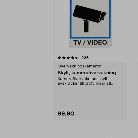
5av 5 stjärnor
4.5av 5 stjärnor
recensioner
226
Övervakningskameror
Skylt, kameraövervakning
Kameraövervakningsskylt -
avskräcker till brott. Visar att
platsen är kamerabeva...
99,90
Lägg i varukorg