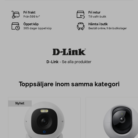
Fri frakt
Fri retur
Från 599 kr*
Till valfri butik
Öppet köp
Hämta i butik
365 dagar öppet köp
Beställ online, från butikslager
D-Link
-
Se alla produkter
Toppsäljare inom samma kategori
Nyhet