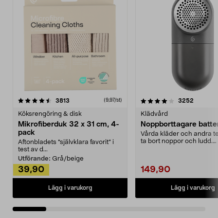
4.0av 5 stjärnor
recensioner
4.5av 5 stjärnor
recensio
3813
3252
(9,97/st)
Köksrengöring & disk
Klädvård
Mikrofiberduk 32 x 31 cm, 4-
Noppborttagare batter
pack
Vårda kläder och andra tex
ta bort noppor och ludd.
Aftonbladets "självklara favorit” i
Noppborttagaren fräs...
test av d...
Utförande:
Grå/beige
39,90
149,90
Lägg i varukorg
Lägg i varukorg