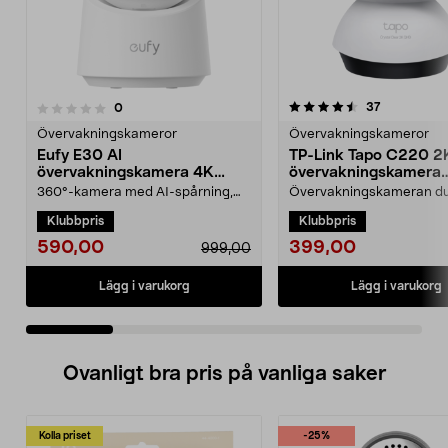
4.5 av 5 stjärnor
recensioner
37
recensioner
0
0.0 av 5 stjärnor
Övervakningskameror
Övervakningskameror
Eufy E30 AI
TP-Link Tapo C220 2
övervakningskamera 4K
övervakningskamera
inomhus
inomhus
360°-kamera med AI-spårning,
Övervakningskameran d
livevideo och tvåvägsljud direkt i
skräddarsy efter dina be
Klubbpris
Klubbpris
mobilen. Eufy E3...
med smart AI. TP-Link T...
590,00
399,00
999,00
Lägg i varukorg
Lägg i varukorg
Ovanligt bra pris på vanliga saker
Kolla priset
-25%