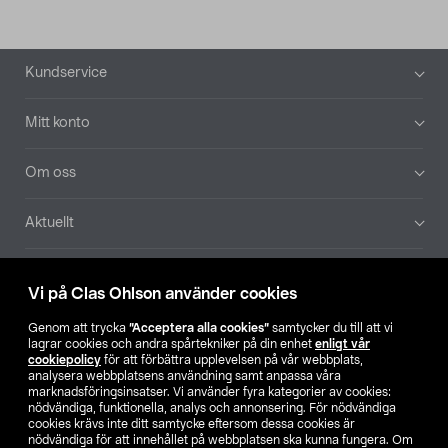
Sidfot
Kundservice
Mitt konto
Om oss
Aktuellt
Våra bolag
Vi på Clas Ohlson använder cookies
Hitta butik
Genom att trycka
”Acceptera alla cookies”
samtycker du till att vi
lagrar cookies och andra spårtekniker på din enhet
enligt vår
cookiepolicy
för att förbättra upplevelsen på vår webbplats,
SE
NO
FI
analysera webbplatsens användning samt anpassa våra
marknadsföringsinsatser. Vi använder fyra kategorier av cookies:
nödvändiga, funktionella, analys och annonsering. För nödvändiga
cookies krävs inte ditt samtycke eftersom dessa cookies är
nödvändiga för att innehållet på webbplatsen ska kunna fungera. Om