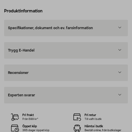
Produktinformation
Specifikationer, dokument och ev. faroinformation
Trygg E-Handel
Recensioner
Experten svarar
Fri frakt
Fri retur
Från 599 kr*
Till valfri butik
Öppet köp
Hämta i butik
365 dagar öppet köp
Beställ online, från butikslager