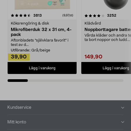
4.0av 5 stjärnor
recensioner
4.5av 5 stjärnor
recensio
3813
3252
(9,97/st)
Köksrengöring & disk
Klädvård
Mikrofiberduk 32 x 31 cm, 4-
Noppborttagare batter
pack
Vårda kläder och andra tex
ta bort noppor och ludd.
Aftonbladets "självklara favorit” i
Noppborttagaren fräs...
test av d...
Utförande:
Grå/beige
39,90
149,90
Lägg i varukorg
Lägg i varukorg
Sidfot
Kundservice
Mitt konto