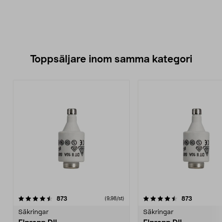
Toppsäljare inom samma kategori
4.5 av 5 stjärnor
recensioner
4.5 av 5 stjärnor
recension
873
873
(9,98/st)
Säkringar
Säkringar