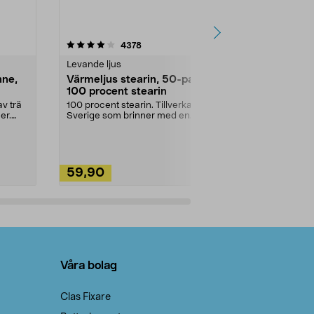
4.5av 5 stjärnor
recensioner
4.5
4378
2
Levande ljus
Rengöringsm
nne,
Värmeljus stearin, 50-pack,
Bikarbonat
100 procent stearin
Ett allsidigt 
städning och 
v trä
100 procent stearin. Tillverkade i
ute. Städa med
er.
Sverige som brinner med en
vacker och sotfri ...
59,90
49,90
Lägg i varukorg
Lägg
Våra bolag
Clas Fixare