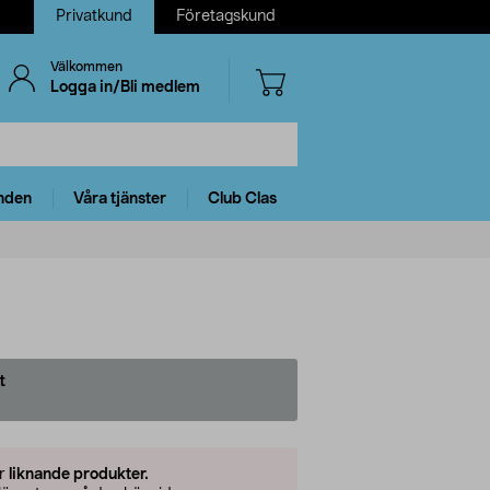
Privatkund
Företagskund
Välkommen
Logga in/Bli medlem
nden
Våra tjänster
Club Clas
t
er
liknande produkter.