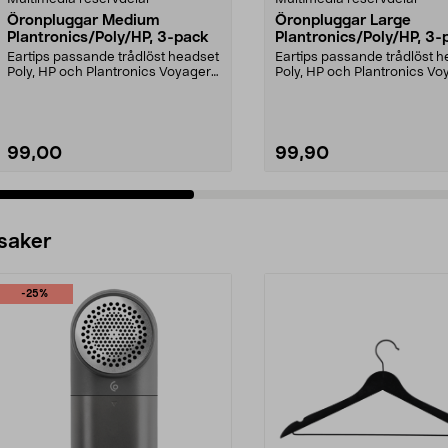
Öronpluggar Medium
Öronpluggar Large
Plantronics/Poly/HP, 3-pack
Plantronics/Poly/HP, 3-
Eartips passande trådlöst headset
Eartips passande trådlöst 
Poly, HP och Plantronics Voyager
Poly, HP och Plantronics Vo
PRO, Legend 3...
PRO, Legend 3...
99,00
99,90
 saker
-25%