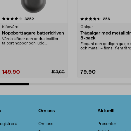
4.5av 5 stjärnor
recensioner
4.0av 5 stjärnor
recensioner
3252
256
Klädvård
Galgar
Noppborttagare batteridriven
Trägalgar med metallpi
8-pack
Vårda kläder och andra textilier –
ta bort noppor och ludd.
Elegant och gedigen galge a
Noppborttagaren fräs...
och metall – finns i flera färg
Galge med sv...
149,90
79,90
199,90
Lägg i varukorg
Lägg i varukorg
o
Om oss
Aktuellt
egistrera
Om oss
Presenter