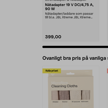
Nätadapter 19 V DC/4,75 A,
90 W
Nätadapter/laddare som passar
till bl.a. JBL Xtreme JBL Xtreme
2JBL BoomboxJBL B...
399,00
Ovanligt bra pris på vanliga
Kolla priset