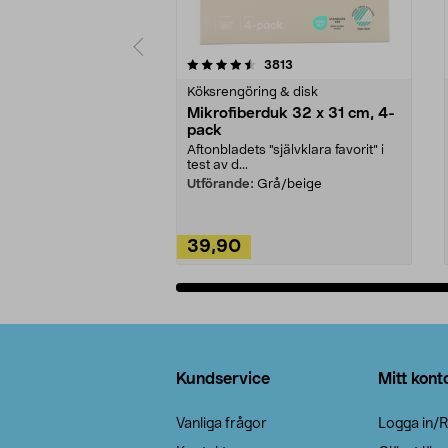
5av 5 stjärnor
4.0av 5 stjärnor
recensioner
3813
Köksrengöring & disk
Mikrofiberduk 32 x 31 cm, 4-
pack
Aftonbladets "självklara favorit” i
test av d...
Utförande:
Grå/beige
39,90
Lägg i varukorg
Sidfot
Kundservice
Mitt kont
Vanliga frågor
Logga in/R