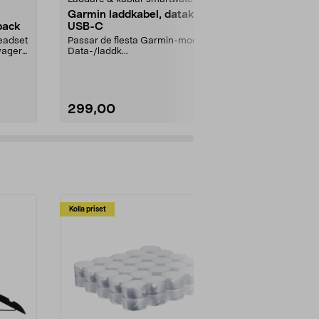
Garmin laddkabel, datakabel
Drivrem till
pack
USB-C
195
headset
Passar de flesta Garmin-modeller.
Drivrem passa
yager
Data-/laddk...
skivspelare:
PS-LX310.
299,00
149,90
Kolla priset
Multibuy