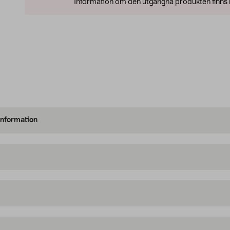
Information om den utgångna produkten finns l
information