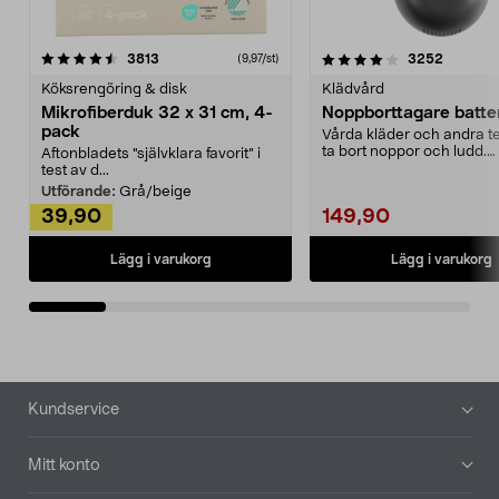
4.0av 5 stjärnor
recensioner
4.5av 5 stjärnor
recensio
3813
3252
(9,97/st)
Köksrengöring & disk
Klädvård
Mikrofiberduk 32 x 31 cm, 4-
Noppborttagare batter
pack
Vårda kläder och andra tex
ta bort noppor och ludd.
Aftonbladets "självklara favorit” i
Noppborttagaren fräs...
test av d...
Utförande:
Grå/beige
39,90
149,90
Lägg i varukorg
Lägg i varukorg
Sidfot
Kundservice
Mitt konto