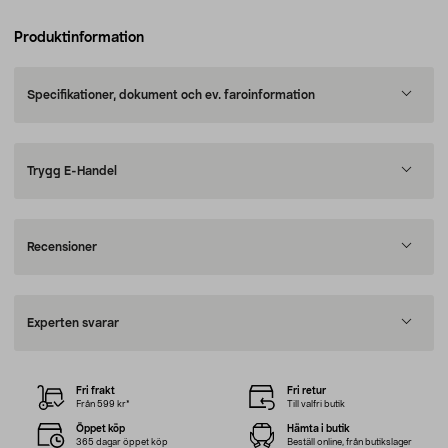
Produktinformation
Specifikationer, dokument och ev. faroinformation
Trygg E-Handel
Recensioner
Experten svarar
Fri frakt
Fri retur
Från 599 kr*
Till valfri butik
Öppet köp
Hämta i butik
365 dagar öppet köp
Beställ online, från butikslager