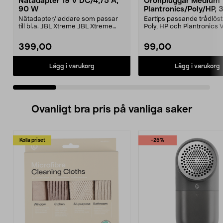
Nätadapter 19 V DC/4,75 A,
Öronpluggar Medium
90 W
Plantronics/Poly/HP, 
Nätadapter/laddare som passar
Eartips passande trådlös
till bl.a. JBL Xtreme JBL Xtreme
Poly, HP och Plantronics
2JBL BoomboxJBL B...
PRO, Legend 3...
399,00
99,00
Lägg i varukorg
Lägg i varukorg
Ovanligt bra pris på vanliga saker
Kolla priset
-25%