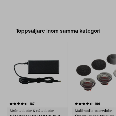
Toppsäljare inom samma kategori
4.5 av 5 stjärnor
recensioner
4.5 av 5 stjärnor
recensione
167
196
Strömadapter & nätadapter
Multimedia reservdelar