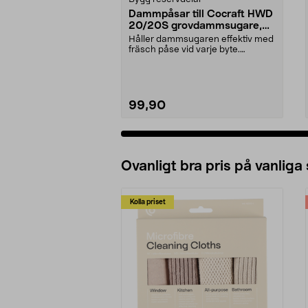
Dammpåsar till Cocraft HWD
20/20S grovdammsugare,
5-pack
Håller dammsugaren effektiv med
fräsch påse vid varje byte.
Dammsugarpåsar för C...
99,90
Ovanligt bra pris på vanliga
Kolla priset