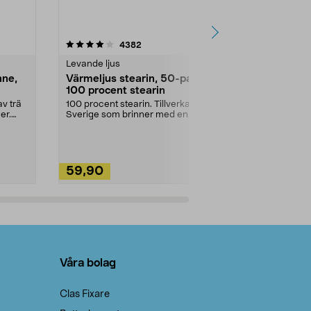
4.5av 5 stjärnor
recensioner
4.5
4382
2
Levande ljus
Rengöringsm
nne,
Värmeljus stearin, 50-pack,
Bikarbonat
100 procent stearin
Ett allsidigt 
städning och 
v trä
100 procent stearin. Tillverkade i
ute. Städa med
er.
Sverige som brinner med en
vacker och sotfri ...
59,90
49,90
Lägg i varukorg
Lägg
Våra bolag
Clas Fixare