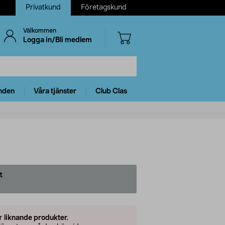
Privatkund
Företagskund
Välkommen
Logga in/Bli medlem
nden
Våra tjänster
Club Clas
t
er
liknande produkter.