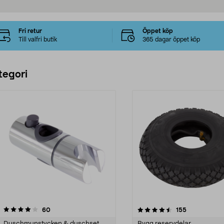
Fri retur
Öppet köp
Till valfri butik
365 dagar öppet köp
tegori
4.5 av 5 stjärnor
recensioner
3.5 av 5 stjärnor
recensioner
60
155
Duschmunstycken & duschset
Bygg reservdelar