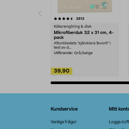
5av 5 stjärnor
4.0av 5 stjärnor
recensioner
3813
Köksrengöring & disk
Mikrofiberduk 32 x 31 cm, 4-
pack
Aftonbladets "självklara favorit” i
test av d...
Utförande:
Grå/beige
39,90
Lägg i varukorg
Sidfot
Kundservice
Mitt kont
Vanliga frågor
Logga in/R