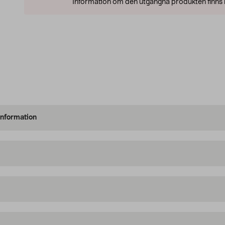
Information om den utgångna produkten finns l
information