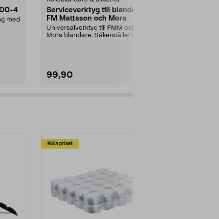
.00-4
Serviceverktyg till blandare
Bosch PEX/O
FM Mattsson och Mora
P120, ronde
ang med
pack
Universalverktyg till FMM och
Bosch original
Mora blandare. Säkerställer att
excenterslipm
rätt kraft används...
trä, färg och...
99,90
69,90
Kolla priset
Multibuy