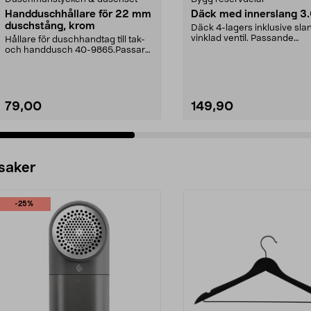
Handduschhållare för 22 mm
Däck med innerslang 3
duschstång, krom
Däck 4-lagers inklusive sl
vinklad ventil. Passande
Hållare för duschhandtag till tak-
luftgummihjul i dimen...
och handdusch 40-9865.Passar
22 mm stång och ...
79,00
149,90
 saker
-25%