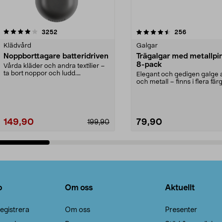
4.5av 5 stjärnor
recensioner
4.0av 5 stjärnor
recensioner
3252
256
Klädvård
Galgar
Noppborttagare batteridriven
Trägalgar med metallpi
8-pack
Vårda kläder och andra textilier –
ta bort noppor och ludd.
Elegant och gedigen galge a
Noppborttagaren fräs...
och metall – finns i flera färg
Galge med sv...
149,90
79,90
199,90
Lägg i varukorg
Lägg i varukorg
o
Om oss
Aktuellt
egistrera
Om oss
Presenter