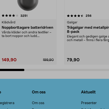
4.5av 5 stjärnor
recensioner
4.0av 5 stjärnor
recensioner
3251
256
Klädvård
Galgar
Noppborttagare batteridriven
Trägalgar med metallpi
8-pack
Vårda kläder och andra textilier –
ta bort noppor och ludd.
Elegant och gedigen galge a
Noppborttagaren fräs...
och metall – finns i flera färg
Galge med sv...
149,90
79,90
199,90
Lägg i varukorg
Lägg i varukorg
o
Om oss
Aktuellt
egistrera
Om oss
Presenter