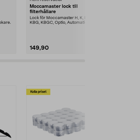
Moccamaster lock till
USB laddkabe
filterhållare
OneBlade/R
Lock för Moccamaster H, K, KB,
Passar nyare
okare.
KBG, KBGC, Optio, Automatic,
laddning (ej 
Automatic S, Manual ...
230 V nätadapt
149,90
99,90
Kolla priset
Multibuy