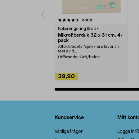
5av 5 stjärnor
4.0av 5 stjärnor
recensioner
3808
Köksrengöring & disk
Mikrofiberduk 32 x 31 cm, 4-
pack
Aftonbladets "självklara favorit” i
test av d...
Utförande:
Grå/beige
39,90
Lägg i varukorg
Sidfot
Kundservice
Mitt kont
Vanliga frågor
Logga in/R