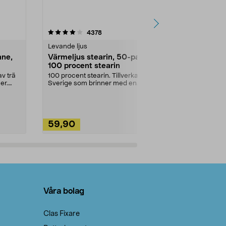
4.5av 5 stjärnor
recensioner
4.5
4378
2
Levande ljus
Rengöringsm
nne,
Värmeljus stearin, 50-pack,
Bikarbonat
100 procent stearin
Ett allsidigt 
städning och 
v trä
100 procent stearin. Tillverkade i
ute. Städa med
er.
Sverige som brinner med en
vacker och sotfri ...
59,90
49,90
Lägg i varukorg
Lägg
Våra bolag
Clas Fixare