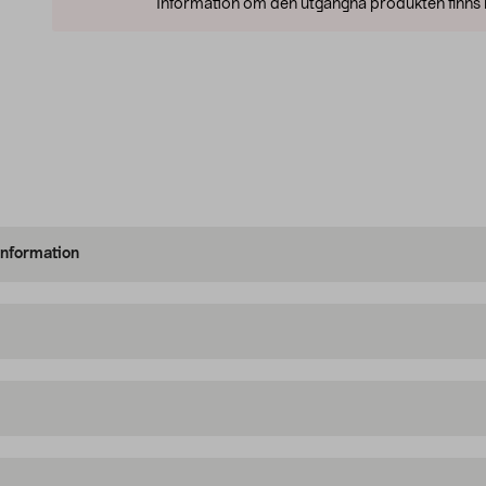
Information om den utgångna produkten finns l
information