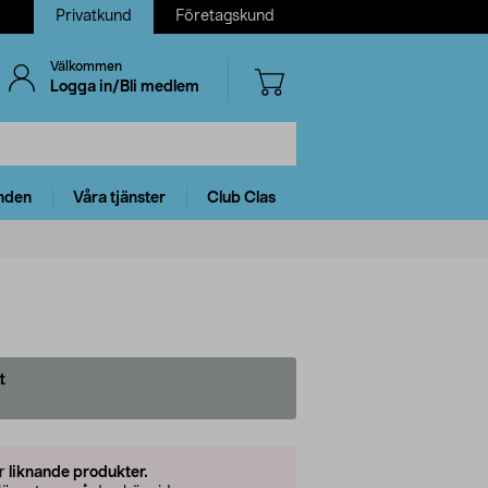
Privatkund
Företagskund
Välkommen
Logga in/Bli medlem
nden
Våra tjänster
Club Clas
t
er
liknande produkter.