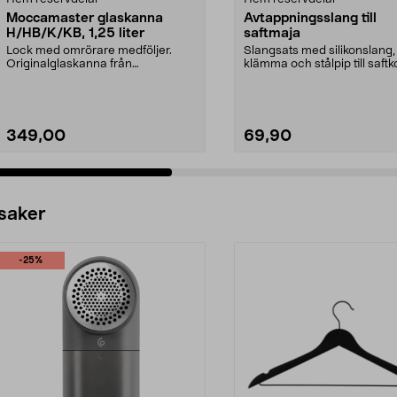
Moccamaster glaskanna
Avtappningsslang till
H/HB/K/KB, 1,25 liter
saftmaja
Lock med omrörare medföljer.
Slangsats med silikonslang,
Originalglaskanna från
klämma och stålpip till saftk
Moccamaster. Förläng livet p...
349,00
69,90
 saker
-25%