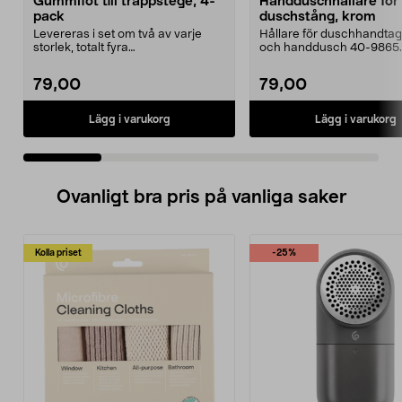
Gummifot till trappstege, 4-
Handduschhållare fö
pack
duschstång, krom
Levereras i set om två av varje
Hållare för duschhandtag t
storlek, totalt fyra
och handdusch 40-9865.
stycken.Innermåtten på de t...
22 mm stång och ...
79,00
79,00
Lägg i varukorg
Lägg i varukorg
Ovanligt bra pris på vanliga saker
Kolla priset
-25%