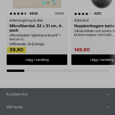
4.0av 5 stjärnor
recensioner
4.5av 5 stjärnor
recensio
3808
3251
(9,97/st)
Köksrengöring & disk
Klädvård
Mikrofiberduk 32 x 31 cm, 4-
Noppborttagare batter
pack
Vårda kläder och andra tex
ta bort noppor och ludd.
Aftonbladets "självklara favorit” i
Noppborttagaren fräs...
test av d...
Utförande:
Grå/beige
39,90
149,90
Lägg i varukorg
Lägg i varukorg
Sidfot
Kundservice
Mitt konto