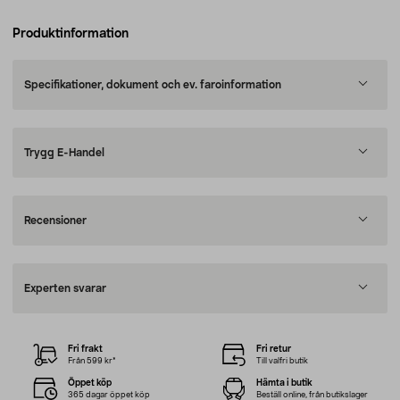
Produktinformation
Specifikationer, dokument och ev. faroinformation
Trygg E-Handel
Recensioner
Experten svarar
Fri frakt
Fri retur
Från 599 kr*
Till valfri butik
Öppet köp
Hämta i butik
365 dagar öppet köp
Beställ online, från butikslager