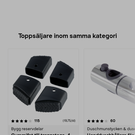
Toppsäljare inom samma kategori
4.0 av 5 stjärnor
recensioner
4.5 av 5 stjärnor
recensione
115
60
(19,75/st)
Bygg reservdelar
Duschmunstycken & dus