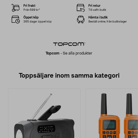
Fri frakt
Fri retur
Från 599 kr*
Till valfri butik
Öppet köp
Hämta i butik
365 dagar öppet köp
Beställ online, från butikslager
Topcom
-
Se alla produkter
Toppsäljare inom samma kategori