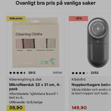
Ovanligt bra pris på vanliga saker
Kolla priset
-25%
4.0av 5 stjärnor
recensioner
4.5av 5 stjärnor
recensio
3813
3252
(9,97/st)
Köksrengöring & disk
Klädvård
Mikrofiberduk 32 x 31 cm, 4-
Noppborttagare batter
pack
Vårda kläder och andra tex
ta bort noppor och ludd.
Aftonbladets "självklara favorit” i
Noppborttagaren fräs...
test av d...
Utförande:
Grå/beige
39,90
149,90