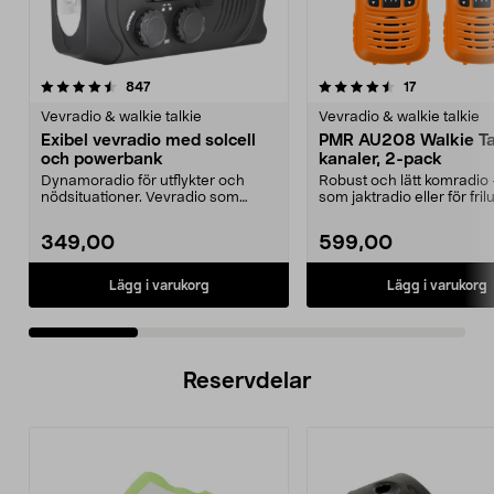
4.5 av 5 stjärnor
recensioner
4.5 av 5 stjärnor
recensioner
847
17
Vevradio & walkie talkie
Vevradio & walkie talkie
Exibel vevradio med solcell
PMR AU208 Walkie Ta
och powerbank
kanaler, 2-pack
Dynamoradio för utflykter och
Robust och lätt komradio 
nödsituationer. Vevradio som
som jaktradio eller för frilu
nödladdar din mobilte...
och ävent...
349,00
599,00
Lägg i varukorg
Lägg i varukorg
Reservdelar