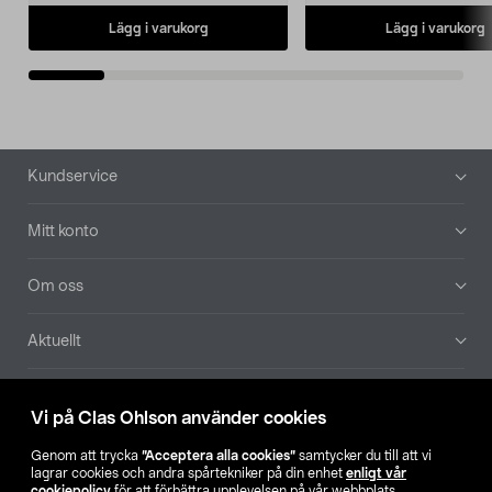
Lägg i varukorg
Lägg i varukorg
Sidfot
Kundservice
Mitt konto
Om oss
Aktuellt
Våra bolag
Vi på Clas Ohlson använder cookies
Hitta butik
Genom att trycka
”Acceptera alla cookies”
samtycker du till att vi
lagrar cookies och andra spårtekniker på din enhet
enligt vår
cookiepolicy
för att förbättra upplevelsen på vår webbplats,