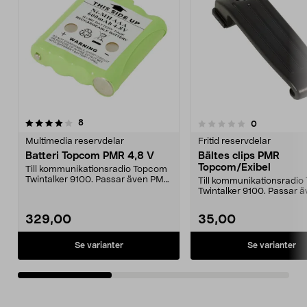
recensioner
1.0av 5 stjärnor
8
recensioner
0
0.0 av 5 stjärnor
Multimedia reservdelar
Fritid reservdelar
Batteri Topcom PMR 4,8 V
Bältes clips PMR
Topcom/Exibel
Till kommunikationsradio Topcom
Twintalker 9100. Passar även PMR
Till kommunikationsradi
Exibel FX-112 o...
Twintalker 9100. Passar även PMR
Exibel FX-112 ...
329,00
35,00
Se varianter
Se varianter