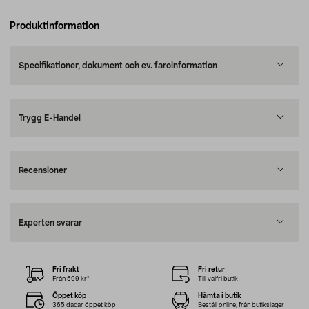
Produktinformation
Specifikationer, dokument och ev. faroinformation
Trygg E-Handel
Recensioner
Experten svarar
Fri frakt
Fri retur
Från 599 kr*
Till valfri butik
Öppet köp
Hämta i butik
365 dagar öppet köp
Beställ online, från butikslager