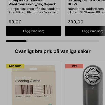
Öronpluggar Medium
Nätadapter 19 V DC/4
Plantronics/Poly/HP, 3-pack
90 W
Eartips passande trådlöst headset
Nätadapter/laddare som 
Poly, HP och Plantronics Voyager
till bl.a. JBL Xtreme JBL 
PRO, Legend 3...
2JBL BoomboxJBL B...
99,00
399,00
Lägg i varukorg
Lägg i varukorg
Ovanligt bra pris på vanliga saker
Kolla priset
-25%