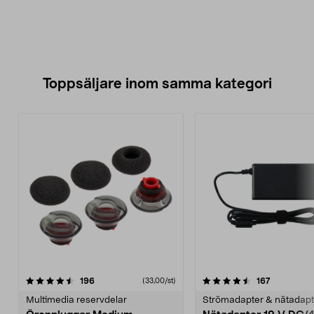
Toppsäljare inom samma kategori
4.5 av 5 stjärnor
recensioner
4.0 av 5 stjärnor
recensione
196
167
(33,00/st)
Multimedia reservdelar
Strömadapter & nätadapt