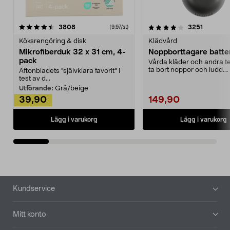
4.0av 5 stjärnor
recensioner
4.5av 5 stjärnor
recensio
3808
3251
(9,97/st)
Köksrengöring & disk
Klädvård
Mikrofiberduk 32 x 31 cm, 4-
Noppborttagare batter
pack
Vårda kläder och andra tex
ta bort noppor och ludd.
Aftonbladets "självklara favorit” i
Noppborttagaren fräs...
test av d...
Utförande:
Grå/beige
39,90
149,90
Lägg i varukorg
Lägg i varukorg
Sidfot
Kundservice
Mitt konto