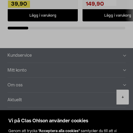
39,90
149,90
Lägg i varukorg
Lägg i varukorg
Sidfot
Kundservice
Mitt konto
Om oss
Product
+
Aktuellt
quantity
Våra bolag
Vi på Clas Ohlson använder cookies
Hitta butik
Genom att trycka
”Acceptera alla cookies”
samtycker du till att vi