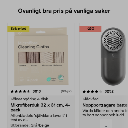
Ovanligt bra pris på vanliga saker
Kolla priset
-25%
4.0av 5 stjärnor
recensioner
4.5av 5 stjärnor
recensio
3813
3252
(9,97/st)
Köksrengöring & disk
Klädvård
Mikrofiberduk 32 x 31 cm, 4-
Noppborttagare batter
pack
Vårda kläder och andra tex
ta bort noppor och ludd.
Aftonbladets "självklara favorit” i
Noppborttagaren fräs...
test av d...
Utförande:
Grå/beige
-