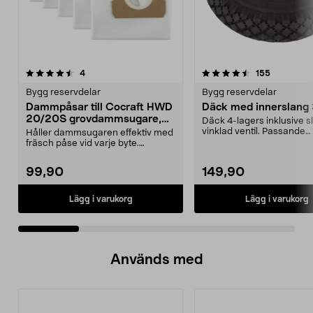
4.5 av 5 stjärnor
recensioner
5.0 av 5 stjärnor
recensione
4
155
Bygg reservdelar
Bygg reservdelar
Dammpåsar till Cocraft HWD
Däck med innerslang
20/20S grovdammsugare,
Däck 4-lagers inklusive 
5-pack
vinklad ventil. Passande
Håller dammsugaren effektiv med
luftgummihjul i dimen...
fräsch påse vid varje byte.
Dammsugarpåsar för C...
99,90
149,90
Lägg i varukorg
Lägg i varukorg
Används med