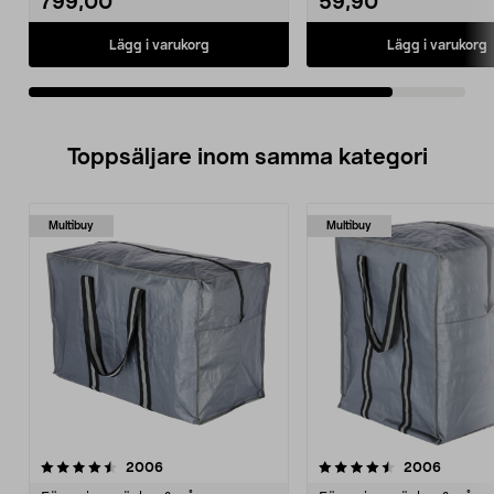
799,00
59,90
Lägg i varukorg
Lägg i varukorg
Toppsäljare inom samma kategori
Multibuy
Multibuy
4.5 av 5 stjärnor
recensioner
4.5 av 5 stjärnor
recensi
2006
2006