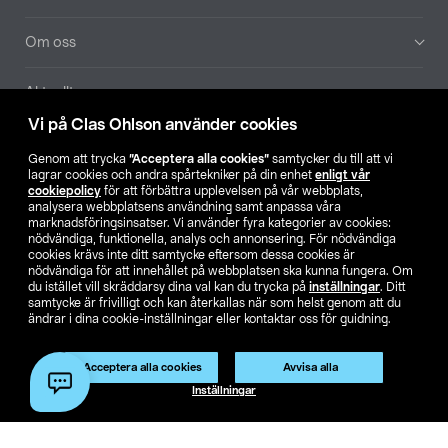
Om oss
Aktuellt
Vi på Clas Ohlson använder cookies
Våra bolag
Genom att trycka
”Acceptera alla cookies”
samtycker du till att vi
lagrar cookies och andra spårtekniker på din enhet
enligt vår
Hitta butik
cookiepolicy
för att förbättra upplevelsen på vår webbplats,
analysera webbplatsens användning samt anpassa våra
marknadsföringsinsatser. Vi använder fyra kategorier av cookies:
nödvändiga, funktionella, analys och annonsering. För nödvändiga
SE
NO
FI
cookies krävs inte ditt samtycke eftersom dessa cookies är
nödvändiga för att innehållet på webbplatsen ska kunna fungera. Om
du istället vill skräddarsy dina val kan du trycka på
inställningar
. Ditt
samtycke är frivilligt och kan återkallas när som helst genom att du
ändrar i dina cookie-inställningar eller kontaktar oss för guidning.
Acceptera alla cookies
Avvisa alla
Köpvillkor
Privacy statement
Klubbvillkor
För företag
Inställningar
Ändra till priser exklusive moms