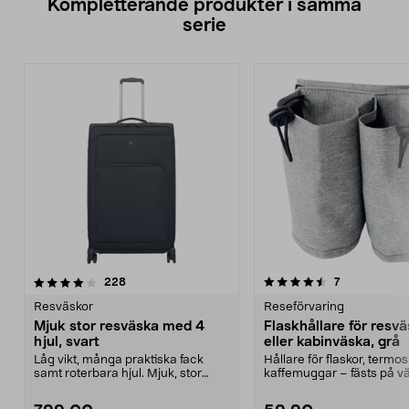
Kompletterande produkter i samma
serie
4.5av 5 stjärnor
recensioner
recensioner
228
7
Resväskor
Reseförvaring
Mjuk stor resväska med 4
Flaskhållare för resv
hjul, svart
eller kabinväska, grå
Låg vikt, många praktiska fack
Hållare för flaskor, termos
samt roterbara hjul. Mjuk, stor
kaffemuggar – fästs på v
resväska med 4 hj...
handtag. Flas...