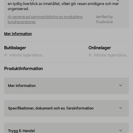
en tydlig överblick av innehållet, vilket gör resan smidigare och mer
organiserad.
AI-genererad sammanfattning av produktens
Verified by
kundrecensioner
Trustvoice
Mer information
Butikslager
Onlinelager
Hämtar lagerstatus...
Hämtar lagerstatus...
Produktinformation
Mer information
Specifikationer, dokument och ev. faroinformation
Trygg E-Handel