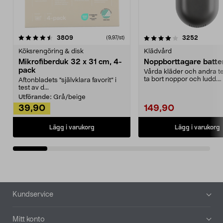
4.0av 5 stjärnor
recensioner
4.5av 5 stjärnor
recensio
3809
3252
(9,97/st)
Köksrengöring & disk
Klädvård
Mikrofiberduk 32 x 31 cm, 4-
Noppborttagare batter
pack
Vårda kläder och andra tex
ta bort noppor och ludd.
Aftonbladets "självklara favorit” i
Noppborttagaren fräs...
test av d...
Utförande:
Grå/beige
39,90
149,90
Lägg i varukorg
Lägg i varukorg
Sidfot
Kundservice
Mitt konto