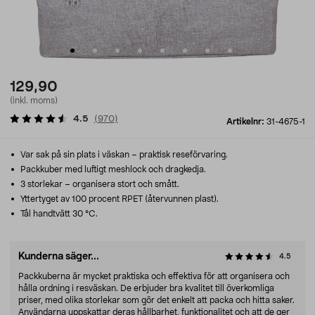
129,90
(inkl. moms)
4.5
(
970
)
Artikelnr:
31-4675-1
Var sak på sin plats i väskan – praktisk reseförvaring.
Packkuber med luftigt meshlock och dragkedja.
3 storlekar – organisera stort och smått.
Yttertyget av 100 procent RPET (återvunnen plast).
Tål handtvätt 30 °C.
Kunderna säger...
4.5
Packkuberna är mycket praktiska och effektiva för att organisera och
hålla ordning i resväskan. De erbjuder bra kvalitet till överkomliga
priser, med olika storlekar som gör det enkelt att packa och hitta saker.
Användarna uppskattar deras hållbarhet, funktionalitet och att de ger