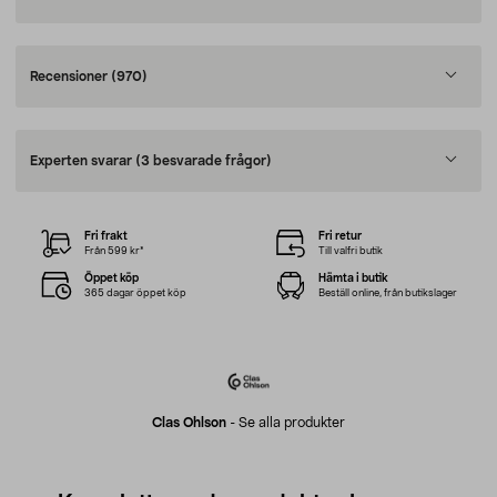
Recensioner
(970)
Experten svarar
(3 besvarade frågor)
Fri frakt
Fri retur
Från 599 kr*
Till valfri butik
Öppet köp
Hämta i butik
365 dagar öppet köp
Beställ online, från butikslager
Clas Ohlson
-
Se alla produkter