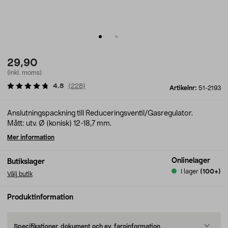
29,90
(inkl. moms)
4.8
(
228
)
Artikelnr:
51-2193
Anslutningspackning till Reduceringsventil/Gasregulator.
Mått: utv. Ø (konisk) 12-18,7 mm.
Mer information
Onlinelager
Butikslager
I lager
(100+)
Välj butik
Produktinformation
Specifikationer, dokument och ev. faroinformation