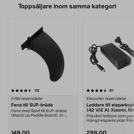
Toppsäljare inom samma kategori
4.5 av 5 stjärnor
recensioner
4.5 av 5 stjärnor
recensioner
112
61
Fritid reservdelar
Elscooter reservdelar
Fena till SUP-bräda
Laddare till elsparkcy
(42 V/2 A) Xiaomi, Ni
Fena med låskil till SUP-bräda
E-Way m.fl.
(Stand Up Paddle Board): 31-
Prisvärd laddare som pas
974331-2059, E11 Pass...
mängd elsparkcyklar från
Ninebot och E-Wa...
149,00
299,00