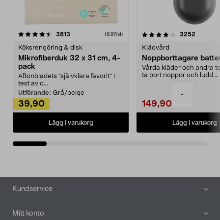
4.0av 5 stjärnor
recensioner
4.5av 5 stjärnor
recensio
3813
3252
(9,97/st)
Köksrengöring & disk
Klädvård
Mikrofiberduk 32 x 31 cm, 4-
Noppborttagare batter
pack
Vårda kläder och andra tex
ta bort noppor och ludd.
Aftonbladets "självklara favorit” i
Noppborttagaren fräs...
test av d...
Utförande:
Grå/beige
-
39,90
149,90
Lägg i varukorg
Lägg i varukorg
Sidfot
Kundservice
Mitt konto