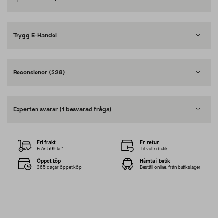
Trygg E-Handel
Recensioner
(228)
Experten svarar
(1 besvarad fråga)
Fri frakt
Fri retur
Från 599 kr*
Till valfri butik
Öppet köp
Hämta i butik
365 dagar öppet köp
Beställ online, från butikslager