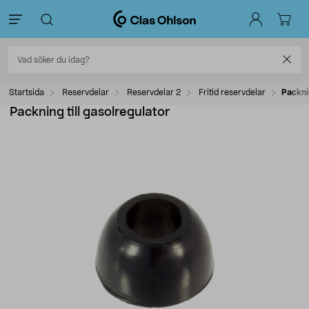
Startsida
Reservdelar
Reservdelar 2
Fritid reservdelar
Packnin
Packning till gasolregulator