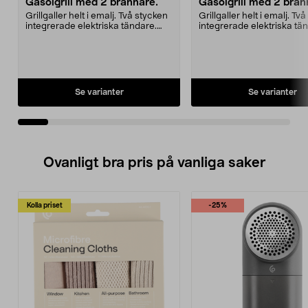
Gasolgrill med 2 brännare.
Gasolgrill med 2 brän
Grillgaller helt i emalj. Två stycken
Grillgaller helt i emalj. Tv
integrerade elektriska tändare.
integrerade elektriska tä
Brännare och bakre skyddsplåt
Brännare och bakre skyd
helt i rostfritt. Grillyta 36x48 cm.
helt i rostfritt. Grillyta 36
Grillvagnen är försedd med
Grillvagnen är försedd m
gummihjul. Lev. med
gummihjul. Lev. med
reduceringsventil.
reduceringsventil.
Se varianter
Se varianter
Ovanligt bra pris på vanliga saker
Kolla priset
-25%