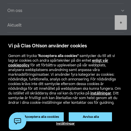
Om oss
Product
+
Aktuellt
quantity
Våra bolag
Vi på Clas Ohlson använder cookies
Hitta butik
Genom att trycka
”Acceptera alla cookies”
samtycker du till att vi
lagrar cookies och andra spårtekniker på din enhet
enligt vår
cookiepolicy
för att förbättra upplevelsen på vår webbplats,
SE
NO
FI
analysera webbplatsens användning samt anpassa våra
marknadsföringsinsatser. Vi använder fyra kategorier av cookies:
nödvändiga, funktionella, analys och annonsering. För nödvändiga
cookies krävs inte ditt samtycke eftersom dessa cookies är
nödvändiga för att innehållet på webbplatsen ska kunna fungera. Om
du istället vill skräddarsy dina val kan du trycka på
inställningar
. Ditt
samtycke är frivilligt och kan återkallas när som helst genom att du
ändrar i dina cookie-inställningar eller kontaktar oss för guidning.
Köpvillkor
Privacy statement
Klubbvillkor
För företag
Ändra till priser exklusive moms
Acceptera alla cookies
Avvisa alla
Lägg i varukorg
(1)
Inställningar