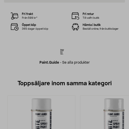
Fri frakt
Fri retur
Från 599 kr*
Till valfri butik
Öppet köp
Hämta i butik
365 dagar öppet köp
Beställ online, från butikslager
Paint.guide
-
Se alla produkter
Toppsäljare inom samma kategori