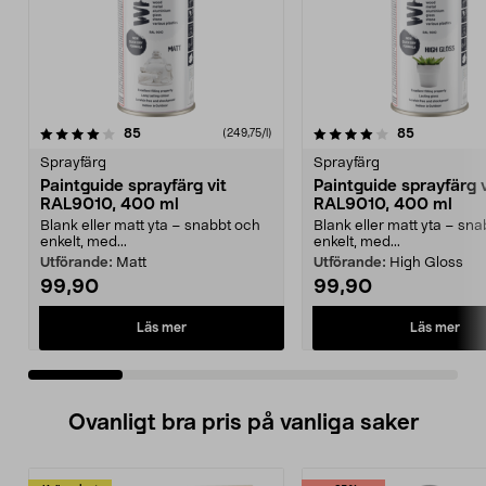
4.0 av 5 stjärnor
recensioner
4.5 av 5 stjärnor
recensione
85
85
(249,75/l)
Sprayfärg
Sprayfärg
Paintguide sprayfärg vit
Paintguide sprayfärg v
RAL9010, 400 ml
RAL9010, 400 ml
Blank eller matt yta – snabbt och
Blank eller matt yta – sn
enkelt, med...
enkelt, med...
Utförande:
Matt
Utförande:
High Gloss
99,90
99,90
Läs mer
Läs mer
Ovanligt bra pris på vanliga saker