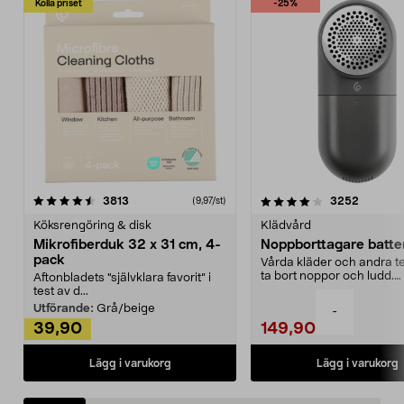
Kolla priset
-25%
4.0av 5 stjärnor
recensioner
4.5av 5 stjärnor
recensio
3813
3252
(9,97/st)
Köksrengöring & disk
Klädvård
Mikrofiberduk 32 x 31 cm, 4-
Noppborttagare batter
pack
Vårda kläder och andra tex
ta bort noppor och ludd.
Aftonbladets "självklara favorit” i
Noppborttagaren fräs...
test av d...
Utförande:
Grå/beige
-
39,90
149,90
Lägg i varukorg
Lägg i varukorg