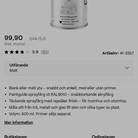
99,90
(249,75/l)
(inkl. moms)
3.8
(
85
)
Artikelnr:
41-3357
Select
Utförande
variant
Matt
Blank eller matt yta – snabbt och enkelt, med eller utan primer.
Paintguide sprayfärg vit RAL9010 – snabbtorkande akrylfärg.
Täckande sprayfärg med repsäker finish – för inomhus och utomhus.
Måla allt från trä, metall och glas till sten och olika typer av plast.
Volym: 400 ml. Primer säljs separat.
Mer information
Butikslager
Onlinelager