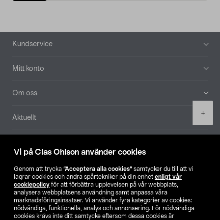
Sidfot
Kundservice
Mitt konto
Om oss
Product
+
Aktuellt
quantity
Våra bolag
Vi på Clas Ohlson använder cookies
Hitta butik
Genom att trycka
”Acceptera alla cookies”
samtycker du till att vi
lagrar cookies och andra spårtekniker på din enhet
enligt vår
cookiepolicy
för att förbättra upplevelsen på vår webbplats,
SE
NO
FI
analysera webbplatsens användning samt anpassa våra
marknadsföringsinsatser. Vi använder fyra kategorier av cookies:
nödvändiga, funktionella, analys och annonsering. För nödvändiga
cookies krävs inte ditt samtycke eftersom dessa cookies är