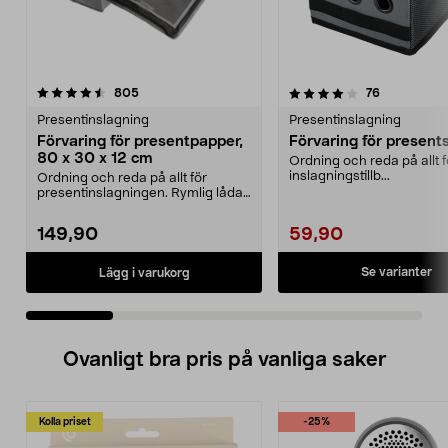
4.0 av 5 stjärnor
recensioner
4.5 av 5 stjärnor
recensioner
805
76
Presentinslagning
Presentinslagning
Förvaring för presentpapper,
Förvaring för present
80 x 30 x 12 cm
Ordning och reda på allt f
inslagningstillb...
Ordning och reda på allt för
presentinslagningen. Rymlig låda
med plats för pres...
149,90
59,90
Se varianter
Lägg i varukorg
Ovanligt bra pris på vanliga saker
Kolla priset
-25%