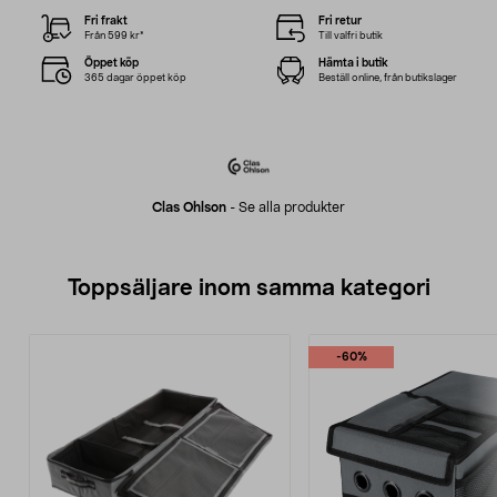
Fri frakt
Fri retur
Från 599 kr*
Till valfri butik
Öppet köp
Hämta i butik
365 dagar öppet köp
Beställ online, från butikslager
Clas Ohlson
-
Se alla produkter
Toppsäljare inom samma kategori
-60%