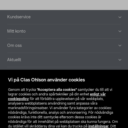
Sidfot
Kundservice
Mitt konto
Om oss
Aktuellt
Våra bolag
Vi på Clas Ohlson använder cookies
Hitta butik
Genom att trycka
”Acceptera alla cookies”
samtycker du till att vi
lagrar cookies och andra spårtekniker på din enhet
enligt vår
cookiepolicy
för att förbättra upplevelsen på vår webbplats,
SE
NO
FI
analysera webbplatsens användning samt anpassa våra
marknadsföringsinsatser. Vi använder fyra kategorier av cookies:
nödvändiga, funktionella, analys och annonsering. För nödvändiga
cookies krävs inte ditt samtycke eftersom dessa cookies är
nödvändiga för att innehållet på webbplatsen ska kunna fungera. Om
du istället vill skräddarsy dina val kan du trycka på
inställningar
. Ditt