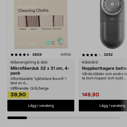
4.0av 5 stjärnor
recensioner
4.5av 5 stjärnor
recensio
3809
3252
(9,97/st)
Köksrengöring & disk
Klädvård
Mikrofiberduk 32 x 31 cm, 4-
Noppborttagare batter
pack
Vårda kläder och andra tex
ta bort noppor och ludd.
Aftonbladets "självklara favorit” i
Noppborttagaren fräs...
test av d...
Utförande:
Grå/beige
39,90
149,90
Lägg i varukorg
Lägg i varukorg