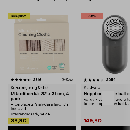
Kolla priset
-25%
4.0av 5 stjärnor
recensioner
4.5av 5 stjärnor
recensio
3816
3254
(9,97/st)
Köksrengöring & disk
Klädvård
Mikrofiberduk 32 x 31 cm, 4-
Noppborttagare batter
-
pack
Vårda kläder och andra tex
ta bort noppor och ludd.
Aftonbladets "självklara favorit” i
Noppborttagaren fräs...
test av d...
Utförande:
Grå/beige
39,90
149,90