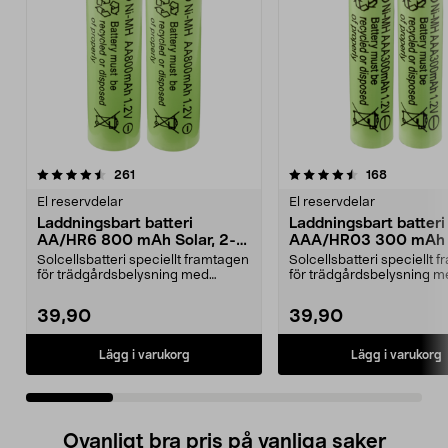
4.5 av 5 stjärnor
recensioner
4.5 av 5 stjärnor
recensione
261
168
El reservdelar
El reservdelar
Laddningsbart batteri
Laddningsbart batteri
AA/HR6 800 mAh Solar, 2-
AAA/HR03 300 mAh S
pack
2-pack
Solcellsbatteri speciellt framtagen
Solcellsbatteri speciellt 
för trädgårdsbelysning med
för trädgårdsbelysning m
solceller och AA-...
solceller och AAA...
39,90
39,90
Lägg i varukorg
Lägg i varukorg
Ovanligt bra pris på vanliga saker