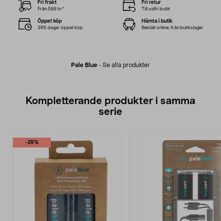
Fri frakt
Fri retur
Från 599 kr*
Till valfri butik
Öppet köp
Hämta i butik
365 dagar öppet köp
Beställ online, från butikslager
Pale Blue
-
Se alla produkter
Kompletterande produkter i samma
serie
-29%