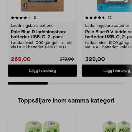
4.5av 5 stjärnor
recensioner
2.5av 5 stjärnor
recensioner
3
15
Laddningsbara batterier
Laddningsbara batterier
Pale Blue D laddningsbara
Pale Blue 9 V laddnin
batterier USB-C, 2-pack
batterier USB-C, 2-p
Ladda minst 1000 gånger – direkt
Ladda minst 1000 gånger 
via USB i batteriet. Pale Blue D
via USB i batteriet. Pale B
laddningsbara ...
laddningsbar...
269,00
329,00
379,00
Lägg i varukorg
Lägg i varukorg
Toppsäljare inom samma kategori