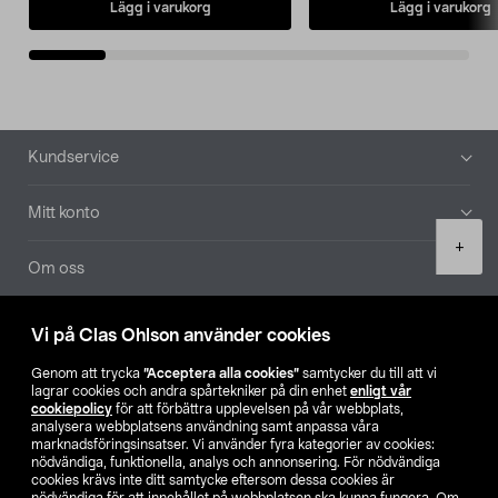
Lägg i varukorg
Lägg i varukorg
Sidfot
Kundservice
Mitt konto
Product
+
quantity
Om oss
Aktuellt
Vi på Clas Ohlson använder cookies
Genom att trycka
”Acceptera alla cookies”
samtycker du till att vi
Våra bolag
lagrar cookies och andra spårtekniker på din enhet
enligt vår
cookiepolicy
för att förbättra upplevelsen på vår webbplats,
analysera webbplatsens användning samt anpassa våra
Hitta butik
marknadsföringsinsatser. Vi använder fyra kategorier av cookies:
nödvändiga, funktionella, analys och annonsering. För nödvändiga
cookies krävs inte ditt samtycke eftersom dessa cookies är
SE
NO
FI