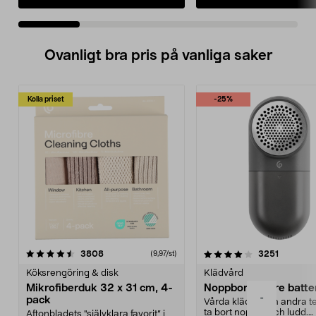
Ovanligt bra pris på vanliga saker
Kolla priset
-25%
4.0av 5 stjärnor
recensioner
4.5av 5 stjärnor
recensio
3808
3251
(9,97/st)
Köksrengöring & disk
Klädvård
Mikrofiberduk 32 x 31 cm, 4-
Noppborttagare batter
-
pack
Vårda kläder och andra tex
ta bort noppor och ludd.
Aftonbladets "självklara favorit” i