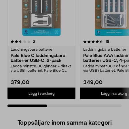
4.5av 5 stjärnor
recensioner
4.5av 5 stjärnor
recensioner
2
15
Laddningsbara batterier
Laddningsbara batterier
Pale Blue C laddningsbara
Pale Blue AAA laddni
batterier USB-C, 2-pack
batterier USB-C, 4-p
Ladda minst 1000 gånger – direkt
Ladda minst 1000 gånger 
via USB i batteriet. Pale Blue C
via USB i batteriet. Pale 
laddningsbara ...
laddningsbar...
379,00
349,00
Lägg i varukorg
Lägg i varukorg
Toppsäljare inom samma kategori