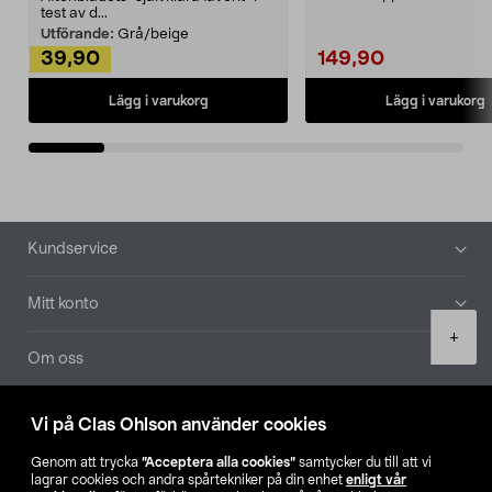
Noppborttagaren fräs...
test av d...
Utförande:
Grå/beige
39,90
149,90
Lägg i varukorg
Lägg i varukorg
Sidfot
Kundservice
Mitt konto
Product
+
quantity
Om oss
Aktuellt
Vi på Clas Ohlson använder cookies
Genom att trycka
”Acceptera alla cookies”
samtycker du till att vi
Våra bolag
lagrar cookies och andra spårtekniker på din enhet
enligt vår