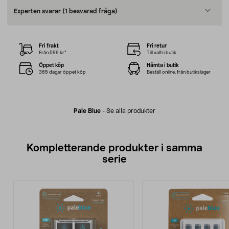
Experten svarar
(1 besvarad fråga)
Fri frakt
Fri retur
Från 599 kr*
Till valfri butik
Öppet köp
Hämta i butik
365 dagar öppet köp
Beställ online, från butikslager
Pale Blue
-
Se alla produkter
Kompletterande produkter i samma
serie