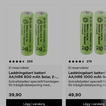
4.5 av 5 stjärnor
recensioner
4.5 av 5 stjärnor
recension
259
279
El reservdelar
El reservdelar
Laddningsbart batteri
Laddningsbart batteri
AA/HR6 800 mAh Solar, 2-
AA/HR6 1000 mAh Sol
pack
pack
Solcellsbatteri speciellt framtagen
Solcellsbatteri speciellt 
för trädgårdsbelysning med
för trädgårdsbelysning m
solceller och AA-...
solceller och AA-...
39,90
49,90
Lägg i varukorg
Lägg i varukorg