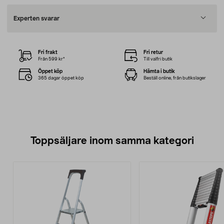
Experten svarar
Fri frakt
Fri retur
Från 599 kr*
Till valfri butik
Öppet köp
Hämta i butik
365 dagar öppet köp
Beställ online, från butikslager
Toppsäljare inom samma kategori