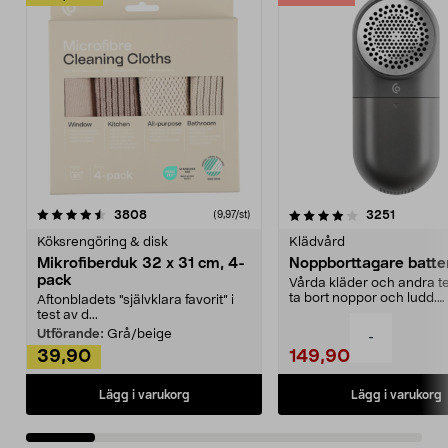
4.0av 5 stjärnor
recensioner
4.5av 5 stjärnor
recensio
3808
3251
(9,97/st)
Köksrengöring & disk
Klädvård
Mikrofiberduk 32 x 31 cm, 4-
Noppborttagare batter
pack
Vårda kläder och andra tex
ta bort noppor och ludd.
Aftonbladets "självklara favorit” i
Noppborttagaren fräs...
test av d...
Utförande:
Grå/beige
-
39,90
149,90
Lägg i varukorg
Lägg i varukorg