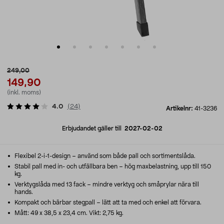
249,00
149,90
(inkl. moms)
4.0
(
24
)
Artikelnr:
41-3236
Erbjudandet gäller till
2027-02-02
Flexibel 2-i-1-design – använd som både pall och sortimentslåda.
Stabil pall med in- och utfällbara ben – hög maxbelastning, upp till 150
kg.
Verktygslåda med 13 fack – mindre verktyg och småprylar nära till
hands.
Kompakt och bärbar stegpall – lätt att ta med och enkel att förvara.
Mått: 49 x 38,5 x 23,4 cm. Vikt: 2,75 kg.