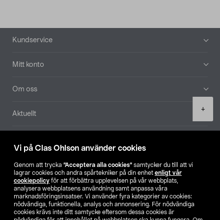
Sidfot
Kundservice
Mitt konto
Om oss
Product
+
Aktuellt
quantity
Våra bolag
Vi på Clas Ohlson använder cookies
Hitta butik
Genom att trycka
”Acceptera alla cookies”
samtycker du till att vi
lagrar cookies och andra spårtekniker på din enhet
enligt vår
cookiepolicy
för att förbättra upplevelsen på vår webbplats,
SE
NO
FI
analysera webbplatsens användning samt anpassa våra
marknadsföringsinsatser. Vi använder fyra kategorier av cookies:
nödvändiga, funktionella, analys och annonsering. För nödvändiga
cookies krävs inte ditt samtycke eftersom dessa cookies är