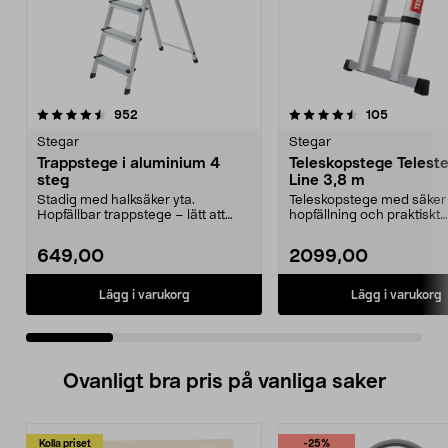
4.5 av 5 stjärnor
recensioner
4.5 av 5 stjärnor
recension
952
105
Stegar
Stegar
Trappstege i aluminium 4
Teleskopstege Telest
steg
Line 3,8 m
Stadig med halksäker yta.
Teleskopstege med säker
Hopfällbar trappstege – lätt att
hopfällning och praktiskt
hantera och smidig a...
klämskydd. Enkel att hante
649,00
2099,00
Lägg i varukorg
Lägg i varukorg
Ovanligt bra pris på vanliga saker
Kolla priset
-25%