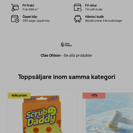
Fri frakt
Fri retur
Från 599 kr*
Till valfri butik
Öppet köp
Hämta i butik
365 dagar öppet köp
Beställ online, från butikslager
Clas Ohlson
-
Se alla produkter
Toppsäljare inom samma kategori
Kolla priset
-17%