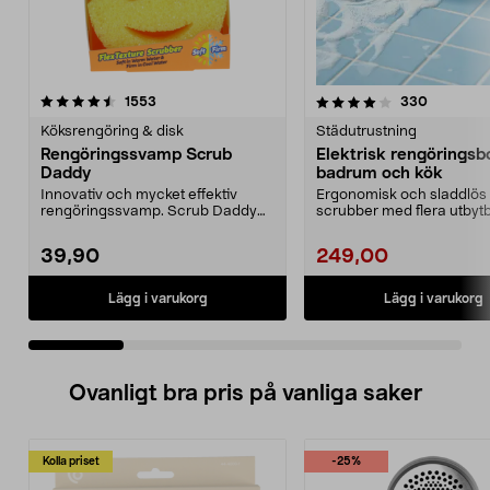
4.0 av 5 stjärnor
recensioner
4.0 av 5 stjärnor
recension
1553
330
Köksrengöring & disk
Städutrustning
Rengöringssvamp Scrub
Elektrisk rengöringsb
Daddy
badrum och kök
Innovativ och mycket effektiv
Ergonomisk och sladdlös
rengöringssvamp. Scrub Daddy
scrubber med flera utbyt
ändrar textur efter v...
huvuden. Batteridrive...
39,90
249,00
Lägg i varukorg
Lägg i varukorg
Ovanligt bra pris på vanliga saker
Kolla priset
-25%