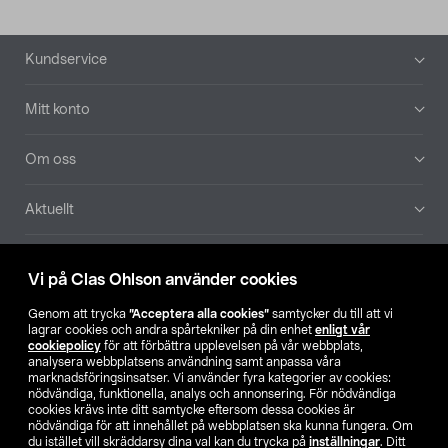
Sidfot
Kundservice
Mitt konto
Om oss
Aktuellt
Våra bolag
Vi på Clas Ohlson använder cookies
Hitta butik
Genom att trycka
”Acceptera alla cookies”
samtycker du till att vi
lagrar cookies och andra spårtekniker på din enhet
enligt vår
cookiepolicy
för att förbättra upplevelsen på vår webbplats,
SE
NO
FI
analysera webbplatsens användning samt anpassa våra
marknadsföringsinsatser. Vi använder fyra kategorier av cookies:
nödvändiga, funktionella, analys och annonsering. För nödvändiga
cookies krävs inte ditt samtycke eftersom dessa cookies är
nödvändiga för att innehållet på webbplatsen ska kunna fungera. Om
du istället vill skräddarsy dina val kan du trycka på
inställningar
. Ditt