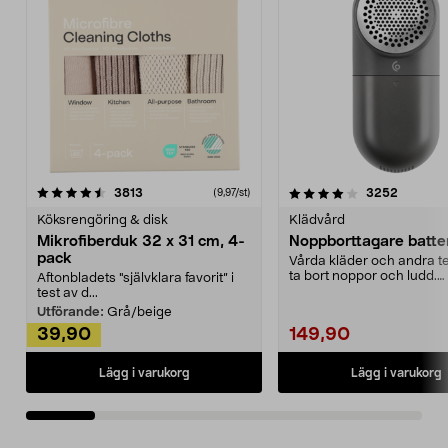
4.0av 5 stjärnor
recensioner
4.5av 5 stjärnor
recensio
3813
3252
(9,97/st)
Köksrengöring & disk
Klädvård
Mikrofiberduk 32 x 31 cm, 4-
Noppborttagare batter
pack
Vårda kläder och andra tex
ta bort noppor och ludd.
Aftonbladets "självklara favorit” i
Noppborttagaren fräs...
test av d...
Utförande:
Grå/beige
39,90
149,90
Lägg i varukorg
Lägg i varukorg