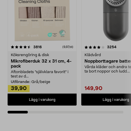
4.0av 5 stjärnor
recensioner
4.5av 5 stjärnor
recensio
3816
3254
(9,97/st)
Köksrengöring & disk
Klädvård
Mikrofiberduk 32 x 31 cm, 4-
Noppborttagare batter
pack
Vårda kläder och andra tex
ta bort noppor och ludd.
Aftonbladets "självklara favorit” i
Noppborttagaren fräs...
test av d...
Utförande:
Grå/beige
39,90
149,90
Lägg i varukorg
Lägg i varukorg