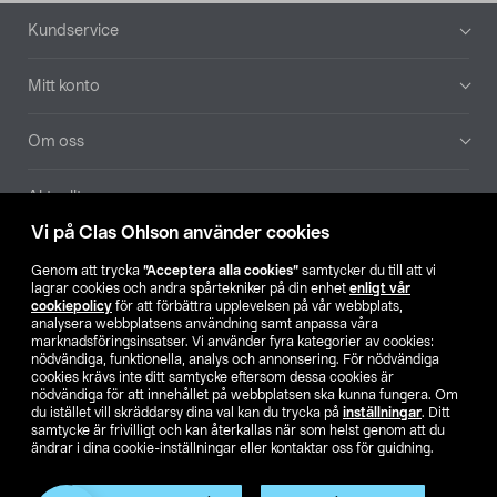
Sidfot
Kundservice
Mitt konto
Om oss
Aktuellt
Vi på Clas Ohlson använder cookies
Våra bolag
Genom att trycka
”Acceptera alla cookies”
samtycker du till att vi
lagrar cookies och andra spårtekniker på din enhet
enligt vår
Hitta butik
cookiepolicy
för att förbättra upplevelsen på vår webbplats,
analysera webbplatsens användning samt anpassa våra
marknadsföringsinsatser. Vi använder fyra kategorier av cookies:
nödvändiga, funktionella, analys och annonsering. För nödvändiga
SE
NO
FI
cookies krävs inte ditt samtycke eftersom dessa cookies är
nödvändiga för att innehållet på webbplatsen ska kunna fungera. Om
du istället vill skräddarsy dina val kan du trycka på
inställningar
. Ditt
samtycke är frivilligt och kan återkallas när som helst genom att du
ändrar i dina cookie-inställningar eller kontaktar oss för guidning.