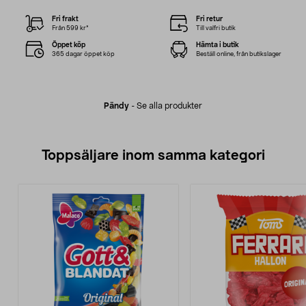
Fri frakt
Fri retur
Från 599 kr*
Till valfri butik
Öppet köp
Hämta i butik
365 dagar öppet köp
Beställ online, från butikslager
Pändy
-
Se alla produkter
Toppsäljare inom samma kategori