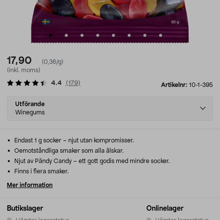
17,90
(0,36/g)
(inkl. moms)
4.4
(
179
)
Artikelnr:
10-1-395
Select
Utförande
variant
Winegums
Endast 1 g socker – njut utan kompromisser.
Oemotståndliga smaker som alla älskar.
Njut av Pändy Candy – ett gott godis med mindre socker.
Finns i flera smaker.
Mer information
Butikslager
Onlinelager