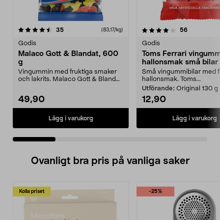
4.0 av 5 stjärnor
recensioner
4.0 av 5 stjärnor
recensione
35
56
(83,17/kg)
Godis
Godis
Malaco Gott & Blandat, 600
Toms Ferrari vingumm
g
hallonsmak små bilar
Vingummin med fruktiga smaker
Små vingummibilar med 
och lakrits. Malaco Gott & Blandat
hallonsmak. Toms...
- unik mix av s...
Utförande:
Original 130 g
49,90
12,90
Lägg i varukorg
Lägg i varukorg
Ovanligt bra pris på vanliga saker
Kolla priset
-25%