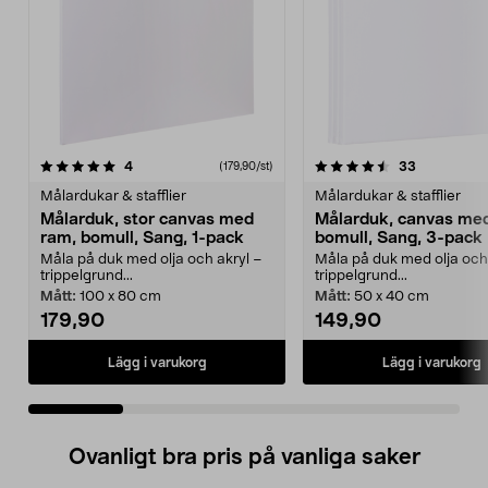
4.5 av 5 stjärnor
recensioner
4.5 av 5 stjärnor
recensione
4
33
(179,90/st)
Målardukar & stafflier
Målardukar & stafflier
Målarduk, stor canvas med
Målarduk, canvas me
ram, bomull, Sang, 1-pack
bomull, Sang, 3-pack
Måla på duk med olja och akryl –
Måla på duk med olja och
trippelgrund...
trippelgrund...
Mått:
100 x 80 cm
Mått:
50 x 40 cm
179,90
149,90
Lägg i varukorg
Lägg i varukorg
Ovanligt bra pris på vanliga saker