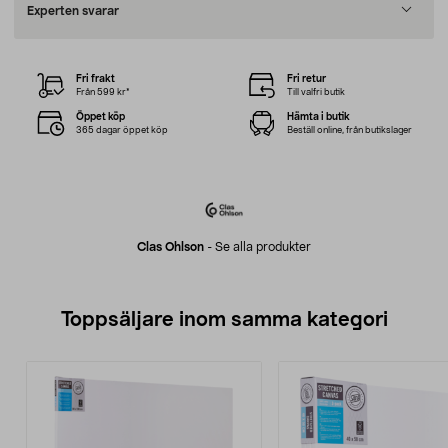
Experten svarar
Fri frakt
Fri retur
Från 599 kr*
Till valfri butik
Öppet köp
Hämta i butik
365 dagar öppet köp
Beställ online, från butikslager
Clas Ohlson
-
Se alla produkter
Toppsäljare inom samma kategori