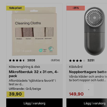
Kolla priset
-25%
4.0av 5 stjärnor
recensioner
4.5av 5 stjärnor
recensio
3808
3251
(9,97/st)
Köksrengöring & disk
Klädvård
Mikrofiberduk 32 x 31 cm, 4-
Noppborttagare batter
pack
Vårda kläder och andra tex
ta bort noppor och ludd.
Aftonbladets "självklara favorit” i
Noppborttagaren fräs...
test av d...
Utförande:
Grå/beige
-
39,90
149,90
Lägg i varukorg
Lägg i varukorg