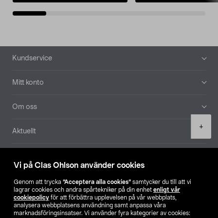
Sidfot
Kundservice
Mitt konto
Om oss
Product
+
Aktuellt
quantity
Våra bolag
Vi på Clas Ohlson använder cookies
Hitta butik
Genom att trycka
”Acceptera alla cookies”
samtycker du till att vi
lagrar cookies och andra spårtekniker på din enhet
enligt vår
cookiepolicy
för att förbättra upplevelsen på vår webbplats,
SE
NO
FI
analysera webbplatsens användning samt anpassa våra
marknadsföringsinsatser. Vi använder fyra kategorier av cookies: