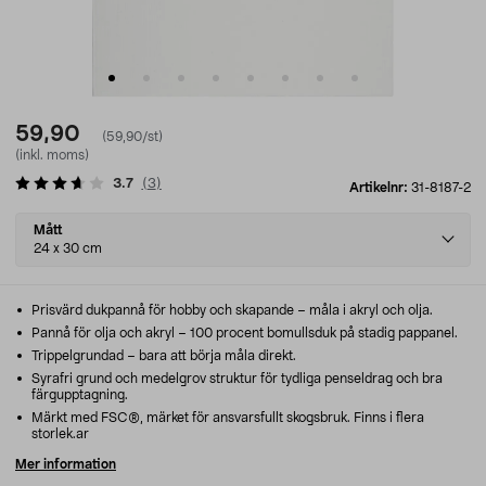
59,90
(59,90/st)
(inkl. moms)
3.7
(
3
)
Artikelnr:
31-8187-2
Select
Mått
variant
24 x 30 cm
Prisvärd dukpannå för hobby och skapande – måla i akryl och olja.
Pannå för olja och akryl – 100 procent bomullsduk på stadig pappanel.
Trippelgrundad – bara att börja måla direkt.
Syrafri grund och medelgrov struktur för tydliga penseldrag och bra
färgupptagning.
Märkt med FSC®, märket för ansvarsfullt skogsbruk. Finns i flera
storlek.ar
Mer information