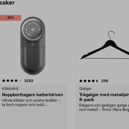
 saker
-25%
4.5av 5 stjärnor
recensioner
4.0av 5 stjärnor
recensioner
3252
256
Klädvård
Galgar
Noppborttagare batteridriven
Trägalgar med metallpi
8-pack
Vårda kläder och andra textilier –
ta bort noppor och ludd.
Elegant och gedigen galge a
Noppborttagaren fräs...
och metall – finns i flera färg
Galge med sv...