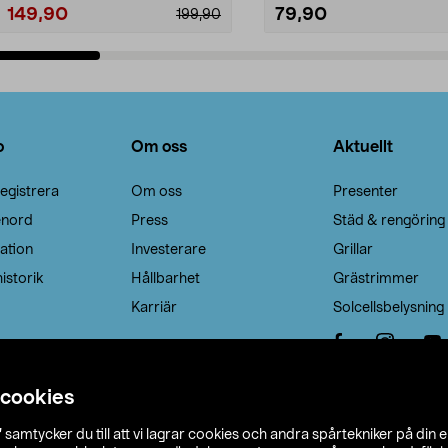
149,90
79,90
199,90
Lägg i varukorg
Lägg i varukorg
o
Om oss
Aktuellt
egistrera
Om oss
Presenter
enord
Press
Städ & rengöring
ation
Investerare
Grillar
istorik
Hållbarhet
Grästrimmer
Karriär
Solcellsbelysning
 cookies
”
samtycker du till att vi lagrar cookies och andra spårtekniker på din 