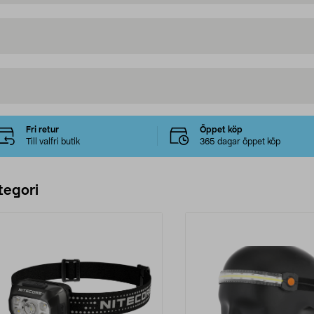
Fri retur
Öppet köp
Till valfri butik
365 dagar öppet köp
tegori