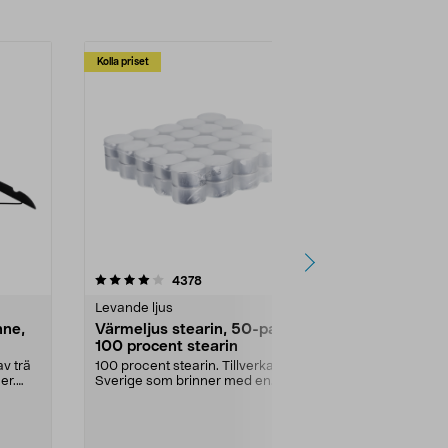
Kolla priset
Multibuy
4.5av 5 stjärnor
recensioner
4.5
4378
2
Levande ljus
Rengöringsm
nne,
Värmeljus stearin, 50-pack,
Bikarbonat
100 procent stearin
Ett allsidigt 
städning och 
v trä
100 procent stearin. Tillverkade i
ute. Städa med
er.
Sverige som brinner med en
vacker och sotfri ...