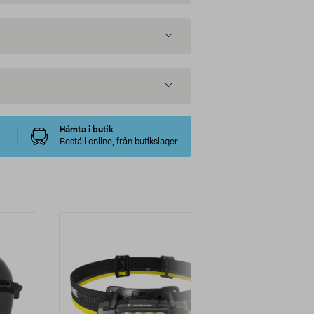
Hämta i butik
Beställ online, från butikslager