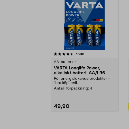
5av 5 stjärnor
4.5av 5 stjärnor
recensioner
1693
AA-batterier
VARTA Longlife Power,
alkaliskt batteri, AA/LR6
För energislukande produkter –
”bra köp” enli...
Antal i förpackning:
4
49,90
Lägg i varukorg