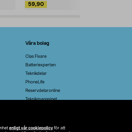
59,90
49,90
Lägg i varukorg
Lägg
Våra bolag
Clas Fixare
Batteriexperten
Teknikdelar
PhoneLife
Reservdelaronline
Teknikmagasinet
enhet
enligt vår cookiepolicy
för att