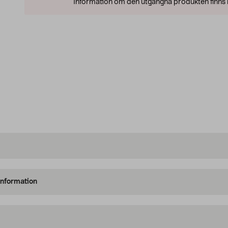
Information om den utgångna produkten finns l
information