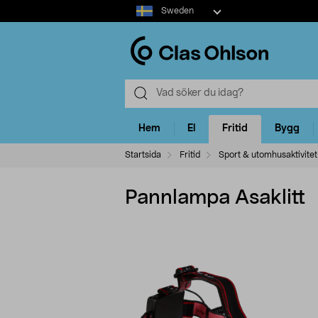
Select
Sweden
market
Hem
El
Fritid
Bygg
Startsida
Fritid
Sport & utomhusaktivitet
Pannlampa Asaklitt