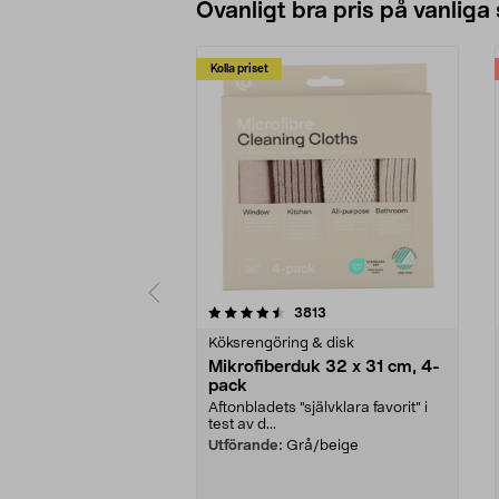
Ovanligt bra pris på vanliga
Kolla priset
5av 5 stjärnor
4.0av 5 stjärnor
recensioner
3813
Köksrengöring & disk
Mikrofiberduk 32 x 31 cm, 4-
pack
Aftonbladets "självklara favorit” i
test av d...
Utförande:
Grå/beige