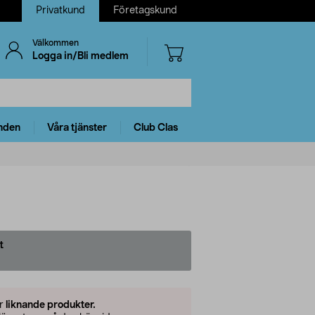
Privatkund
Företagskund
Välkommen
Logga in/Bli medlem
nden
Våra tjänster
Club Clas
t
er
liknande produkter.