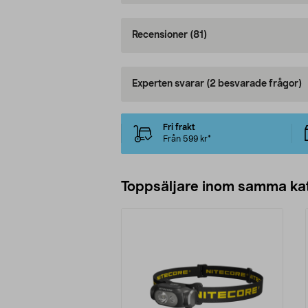
Recensioner
(81)
Experten svarar
(2 besvarade frågor)
Fri frakt
Från 599 kr*
Toppsäljare inom samma ka