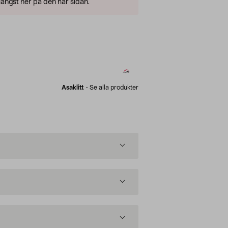
ängst ner på den här sidan.
Asaklitt
-
Se alla produkter