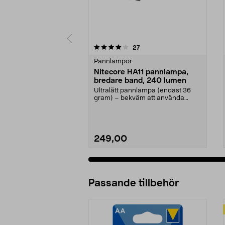
0 av 5 stjärnor
4.0 av 5 stjärnor
recensioner
27
Pannlampor
Nitecore HA11 pannlampa,
bredare band, 240 lumen
Ultralätt pannlampa (endast 36
gram) – bekväm att använda
länge. Nitecore HA11 –...
249,00
Passande tillbehör