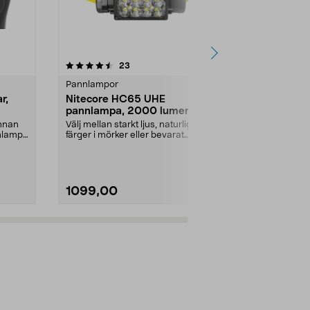
4.0 av 5 stjärnor
recensioner
4.5
23
1
Pannlampor
Pannlampor
r,
Nitecore HC65 UHE
Pannlampa 
pannlampa, 2000 lumen
400 lm
annan
Välj mellan starkt ljus, naturliga
Vattentät pa
nnlampa
färger i mörker eller bevarat
ljuslägen, 3 f
mörkerseende. N...
Pannlampa Sil
1099,00
599,00