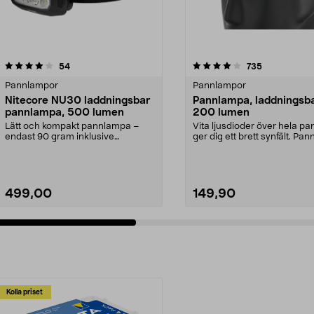
4.0 av 5 stjärnor
recensioner
4.5 av 5 stjärnor
recensioner
54
735
Pannlampor
Pannlampor
Nitecore NU30 laddningsbar
Pannlampa, laddningsba
pannlampa, 500 lumen
200 lumen
Lätt och kompakt pannlampa –
Vita ljusdioder över hela p
endast 90 gram inklusive
ger dig ett brett synfält. Pa
pannband. Nitecore NU30 me...
med 3 ljus...
499,00
149,90
Kolla priset