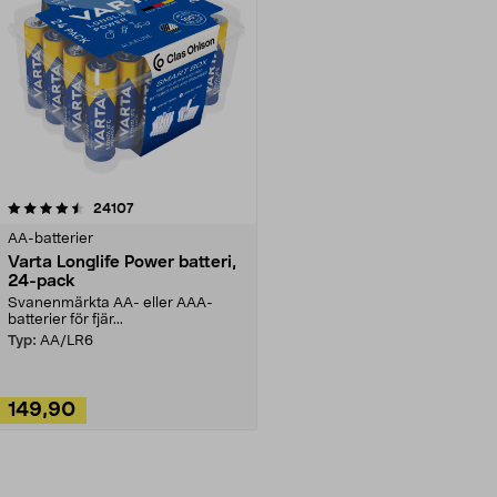
recensioner
24107
AA-batterier
Varta Longlife Power batteri,
24-pack
Svanenmärkta AA- eller AAA-
batterier för fjär...
Typ:
AA/LR6
149,90
Lägg i varukorg