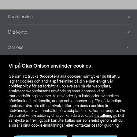
Sidfot
Kundservice
Mitt konto
Om oss
Aktuellt
Vi på Clas Ohlson använder cookies
Genom att trycka
”Acceptera alla cookies”
samtycker du till att vi
Våra bolag
lagrar cookies och andra spårtekniker på din enhet
enligt vår
cookiepolicy
för att förbättra upplevelsen på vår webbplats,
analysera webbplatsens användning samt anpassa våra
Hitta butik
marknadsföringsinsatser. Vi använder fyra kategorier av cookies:
nödvändiga, funktionella, analys och annonsering. För nödvändiga
cookies krävs inte ditt samtycke eftersom dessa cookies är
SE
NO
FI
nödvändiga för att innehållet på webbplatsen ska kunna fungera. Om
du istället vill skräddarsy dina val kan du trycka på
inställningar
. Ditt
samtycke är frivilligt och kan återkallas när som helst genom att du
ändrar i dina cookie-inställningar eller kontaktar oss för guidning.