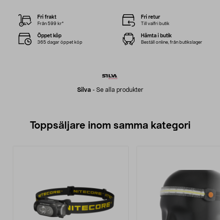
Fri frakt
Fri retur
Från 599 kr*
Till valfri butik
Öppet köp
Hämta i butik
365 dagar öppet köp
Beställ online, från butikslager
Silva
-
Se alla produkter
Toppsäljare inom samma kategori