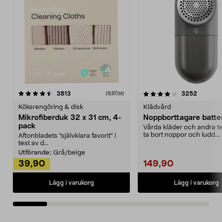
4.0av 5 stjärnor
recensioner
4.5av 5 stjärnor
recensio
3813
3252
(9,97/st)
Köksrengöring & disk
Klädvård
Mikrofiberduk 32 x 31 cm, 4-
Noppborttagare batter
pack
Vårda kläder och andra tex
ta bort noppor och ludd.
Aftonbladets "självklara favorit” i
Noppborttagaren fräs...
test av d...
Utförande:
Grå/beige
39,90
149,90
Lägg i varukorg
Lägg i varukorg