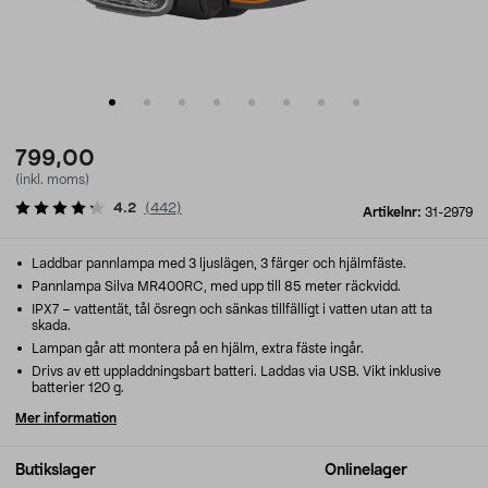
799,00
(inkl. moms)
4.2
(
442
)
Artikelnr:
31-2979
Laddbar pannlampa med 3 ljuslägen, 3 färger och hjälmfäste.
Pannlampa Silva MR400RC, med upp till 85 meter räckvidd.
IPX7 – vattentät, tål ösregn och sänkas tillfälligt i vatten utan att ta
skada.
Lampan går att montera på en hjälm, extra fäste ingår.
Drivs av ett uppladdningsbart batteri. Laddas via USB. Vikt inklusive
batterier 120 g.
Mer information
Butikslager
Onlinelager