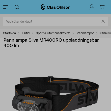
Startsida
Fritid
Sport & utomhusaktivitet
Pannlampor
Pannla
Pannlampa Silva MR400RC uppladdningsbar,
400 lm