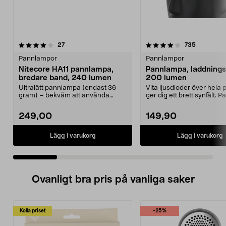
4.0 av 5 stjärnor
recensioner
4.0 av 5 stjärnor
recension
27
735
Pannlampor
Pannlampor
Nitecore HA11 pannlampa,
Pannlampa, laddnings
bredare band, 240 lumen
200 lumen
Ultralätt pannlampa (endast 36
Vita ljusdioder över hela
gram) – bekväm att använda
ger dig ett brett synfält.
länge. Nitecore HA11 –...
med 3 ljus...
249,00
149,90
Lägg i varukorg
Lägg i varukorg
Ovanligt bra pris på vanliga saker
Kolla priset
-25%