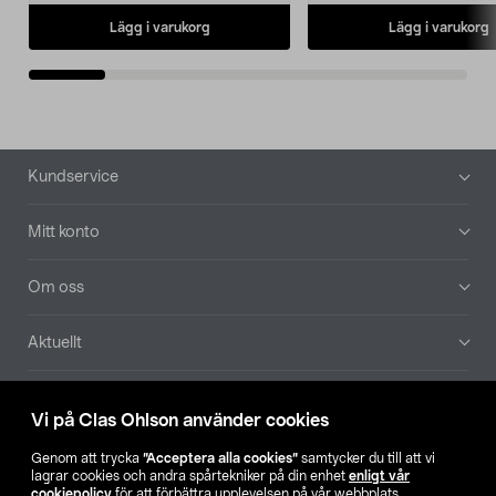
Lägg i varukorg
Lägg i varukorg
Sidfot
Kundservice
Mitt konto
Om oss
Aktuellt
Våra bolag
Vi på Clas Ohlson använder cookies
Hitta butik
Genom att trycka
”Acceptera alla cookies”
samtycker du till att vi
lagrar cookies och andra spårtekniker på din enhet
enligt vår
cookiepolicy
för att förbättra upplevelsen på vår webbplats,