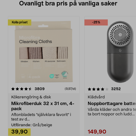
Ovanligt bra pris på vanliga saker
Kolla priset
-25%
4.0av 5 stjärnor
recensioner
4.5av 5 stjärnor
recensio
3809
3252
(9,97/st)
Köksrengöring & disk
Klädvård
Mikrofiberduk 32 x 31 cm, 4-
Noppborttagare batter
pack
Vårda kläder och andra tex
ta bort noppor och ludd.
Aftonbladets "självklara favorit” i
Noppborttagaren fräs...
test av d...
Utförande:
Grå/beige
39,90
149,90