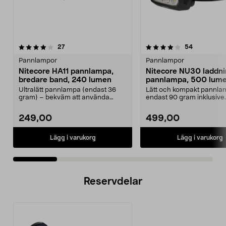
4.0 av 5 stjärnor
recensioner
4.0 av 5 stjärnor
recensione
27
54
Pannlampor
Pannlampor
Nitecore HA11 pannlampa,
Nitecore NU30 laddn
bredare band, 240 lumen
pannlampa, 500 lum
Ultralätt pannlampa (endast 36
Lätt och kompakt pannla
gram) – bekväm att använda
endast 90 gram inklusive
länge. Nitecore HA11 –...
pannband. Nitecore NU30
249,00
499,00
Lägg i varukorg
Lägg i varukorg
Reservdelar