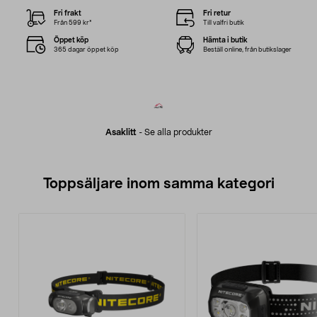
Fri frakt
Fri retur
Från 599 kr*
Till valfri butik
Öppet köp
Hämta i butik
365 dagar öppet köp
Beställ online, från butikslager
Asaklitt
-
Se alla produkter
Toppsäljare inom samma kategori