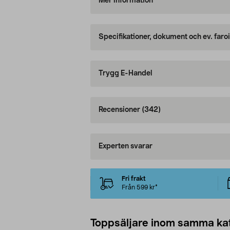
Mer information
Specifikationer, dokument och ev. faro
Trygg E-Handel
Recensioner
(342)
Experten svarar
Fri frakt
Från 599 kr*
Toppsäljare inom samma ka