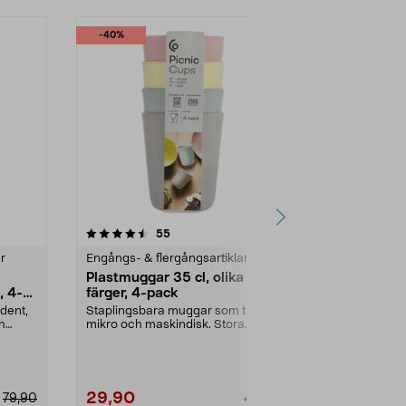
-40%
4.5 av 5 stjärnor
recensioner
4.5
55
1
r
Engångs- & flergångsartiklar
Engångs- & fl
Plastmuggar 35 cl, olika
Pappersmug
, 4-
färger, 4-pack
Storpack pa
märkt kartong
dent,
Staplingsbara muggar som tål
dryck. Pappe
h
mikro och maskindisk. Stora
plastmuggar (350 ml) – ...
29,90
39,90
79,90
49,90