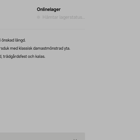
Onlinelager
Hämtar lagerstatus...
 i önskad längd.
sduk med klassisk damastmönstrad yta.
, trädgårdsfest och kalas.