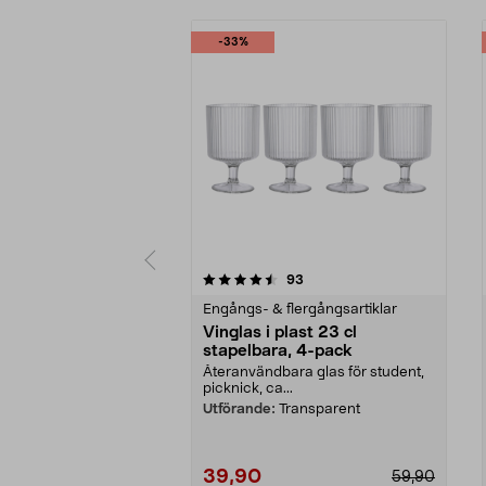
-33%
5 av 5 stjärnor
4.5 av 5 stjärnor
recensioner
93
Engångs- & flergångsartiklar
Vinglas i plast 23 cl
stapelbara, 4-pack
Återanvändbara glas för student,
picknick, ca...
Utförande:
Transparent
39,90
59,90