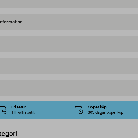
information
Fri retur
Öppet köp
Till valfri butik
365 dagar öppet köp
tegori