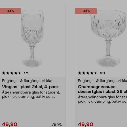
-38%
-38%
4.5 av 5 stjärnor
recensioner
4.5 av 5 stjärnor
recensioner
171
131
Engångs- & flergångsartiklar
Engångs- & flergångsartikla
Vinglas i plast 24 cl, 4-pack
Champagnecoupe
dessertglas i plast 26 cl
Återanvändbara glas för student,
pack
picknick, camping, båtliv och
Återanvändbara glas för stu
husbil. Vinglas i...
picknick, camping, båtliv oc
husbil. Champagne...
49,90
49,90
79,90