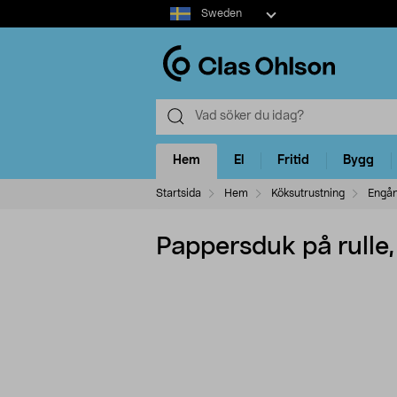
Select
Sweden
market
Hem
El
Fritid
Bygg
Startsida
Hem
Köksutrustning
Engån
Pappersduk på rulle,