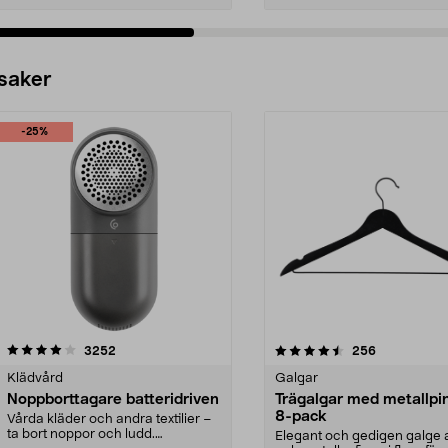
 saker
-25%
4.5av 5 stjärnor
recensioner
4.0av 5 stjärnor
recensioner
3252
256
Klädvård
Galgar
Noppborttagare batteridriven
Trägalgar med metallpi
8-pack
Vårda kläder och andra textilier –
ta bort noppor och ludd.
Elegant och gedigen galge a