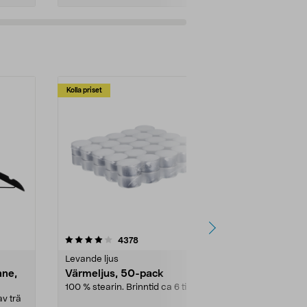
Kolla priset
Multibuy
4.5av 5 stjärnor
recensioner
4.5
4378
2
Levande ljus
Rengöringsm
nne,
Värmeljus, 50-pack
Bikarbonat
100 % stearin. Brinntid ca 6 tim.
Ett allsidigt 
städning och 
v trä