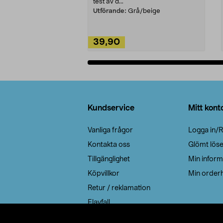
test av d...
Utförande:
Grå/beige
39,90
Lägg i varukorg
Sidfot
Kundservice
Mitt kont
Vanliga frågor
Logga in/R
Kontakta oss
Glömt lös
Tillgänglighet
Min inform
Köpvillkor
Min orderh
Retur / reklamation
Elavfall
Cookie policy