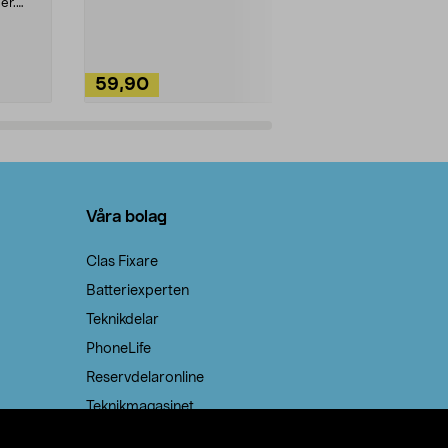
ute. Städa med
er.
59,90
49,90
Lägg i varukorg
Lägg
Våra bolag
Clas Fixare
Batteriexperten
Teknikdelar
PhoneLife
Reservdelaronline
Teknikmagasinet