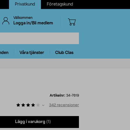
Privatkund
Företagskund
Välkommen
Logga in/Bli medlem
nden
Våra tjänster
Club Clas
Artikelnr:
34-7619
342
recensioner
Lägg i varukorg
(1)