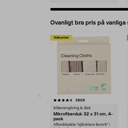
Ovanligt bra pris på vanliga
Kolla priset
5av 5 stjärnor
4.0av 5 stjärnor
recensioner
3809
Köksrengöring & disk
Mikrofiberduk 32 x 31 cm, 4-
pack
Aftonbladets "självklara favorit” i