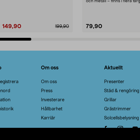
Noppborttagaren fräs...
och metall – finns i flera färg
Galge med sv...
149,90
79,90
199,90
Lägg i varukorg
Lägg i varukorg
o
Om oss
Aktuellt
egistrera
Om oss
Presenter
enord
Press
Städ & rengöring
ation
Investerare
Grillar
istorik
Hållbarhet
Grästrimmer
Karriär
Solcellsbelysning