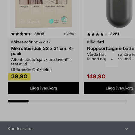
4.0av 5 stjärnor
recensioner
4.5av 5 stjärnor
recensio
3808
3251
(9,97/st)
Köksrengöring & disk
Klädvård
Mikrofiberduk 32 x 31 cm, 4-
Noppborttagare batter
pack
Vårda kläder och andra tex
ta bort noppor och ludd.
-
Aftonbladets "självklara favorit” i
Noppborttagaren fräs...
test av d...
Utförande:
Grå/beige
39,90
149,90
Lägg i varukorg
Lägg i varukorg
Sidfot
Kundservice