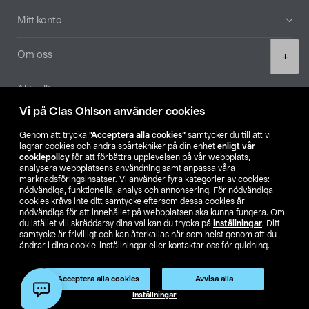
Mitt konto
Product
Om oss
+
quantity
Aktuellt
Vi på Clas Ohlson använder cookies
Våra bolag
Genom att trycka
”Acceptera alla cookies”
samtycker du till att vi
lagrar cookies och andra spårtekniker på din enhet
enligt vår
Hitta butik
cookiepolicy
för att förbättra upplevelsen på vår webbplats,
analysera webbplatsens användning samt anpassa våra
marknadsföringsinsatser. Vi använder fyra kategorier av cookies:
nödvändiga, funktionella, analys och annonsering. För nödvändiga
SE
NO
FI
cookies krävs inte ditt samtycke eftersom dessa cookies är
nödvändiga för att innehållet på webbplatsen ska kunna fungera. Om
du istället vill skräddarsy dina val kan du trycka på
inställningar
. Ditt
samtycke är frivilligt och kan återkallas när som helst genom att du
ändrar i dina cookie-inställningar eller kontaktar oss för guidning.
Acceptera alla cookies
Avvisa alla
Köpvillkor
Privacy statement
Klubbvillkor
För företag
Lägg i varukorg
(1)
Inställningar
Ändra till priser exklusive moms