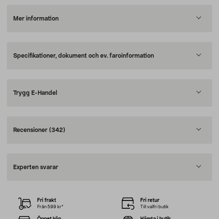
Mer information
Specifikationer, dokument och ev. faroinformation
Trygg E-Handel
Recensioner
(342)
Experten svarar
Fri frakt
Fri retur
Från 599 kr*
Till valfri butik
Öppet köp
Hämta i butik