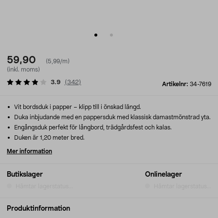
59,90
(5,99/m)
(inkl. moms)
3.9
(
342
)
Artikelnr:
34-7619
Vit bordsduk i papper – klipp till i önskad längd.
Duka inbjudande med en pappersduk med klassisk damastmönstrad yta.
Engångsduk perfekt för långbord, trädgårdsfest och kalas.
Duken är 1,20 meter bred.
Mer information
Butikslager
Onlinelager
Hämtar lagerstatus...
Hämtar lagerstatus...
Produktinformation