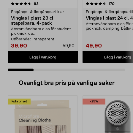
4.5 av 5 stjärnor
recensioner
4.5 av 5 stjärnor
recensione
93
170
Engångs- & flergångsartiklar
Engångs- & flergångsarti
Vinglas i plast 23 cl
Vinglas i plast 24 cl,
stapelbara, 4-pack
Återanvändbara glas för 
picknick, camping, båtliv
Återanvändbara glas för student,
husbil. Vinglas i...
picknick, ca...
Utförande:
Transparent
39,90
49,90
59,90
Lägg i varukorg
Lägg i varukorg
Ovanligt bra pris på vanliga saker
Kolla priset
-25%