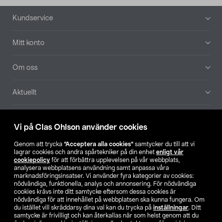
Sidfot
Kundservice
Mitt konto
Om oss
Aktuellt
Våra bolag
Vi på Clas Ohlson använder cookies
Hitta butik
Genom att trycka
”Acceptera alla cookies”
samtycker du till att vi
lagrar cookies och andra spårtekniker på din enhet
enligt vår
cookiepolicy
för att förbättra upplevelsen på vår webbplats,
SE
NO
FI
analysera webbplatsens användning samt anpassa våra
marknadsföringsinsatser. Vi använder fyra kategorier av cookies:
nödvändiga, funktionella, analys och annonsering. För nödvändiga
cookies krävs inte ditt samtycke eftersom dessa cookies är
nödvändiga för att innehållet på webbplatsen ska kunna fungera. Om
du istället vill skräddarsy dina val kan du trycka på
inställningar
. Ditt
samtycke är frivilligt och kan återkallas när som helst genom att du