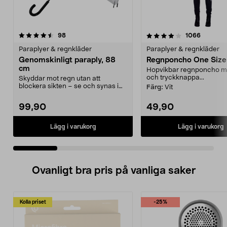
4.0 av 5 stjärnor
recensioner
4.0 av 5 stjärnor
recensio
98
1066
Paraplyer & regnkläder
Paraplyer & regnkläder
Genomskinligt paraply, 88
Regnponcho One Size
cm
Hopvikbar regnponcho m
och tryckknappa...
Skyddar mot regn utan att
blockera sikten – se och synas i
Färg:
Vit
alla väder. Genomskin...
99,90
49,90
Lägg i varukorg
Lägg i varukorg
Ovanligt bra pris på vanliga saker
Kolla priset
-25%