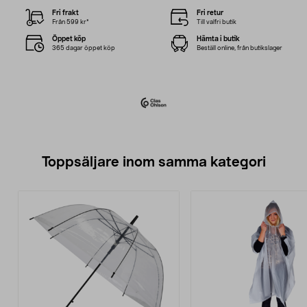
Fri frakt
Fri retur
Från 599 kr*
Till valfri butik
Öppet köp
Hämta i butik
365 dagar öppet köp
Beställ online, från butikslager
Toppsäljare inom samma kategori