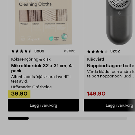
4.0av 5 stjärnor
recensioner
4.5av 5 stjärnor
recensio
3809
3252
(9,97/st)
Köksrengöring & disk
Klädvård
Mikrofiberduk 32 x 31 cm, 4-
Noppborttagare batter
pack
Vårda kläder och andra tex
ta bort noppor och ludd.
Aftonbladets "självklara favorit” i
Noppborttagaren fräs...
test av d...
Utförande:
Grå/beige
39,90
149,90
Lägg i varukorg
Lägg i varukorg