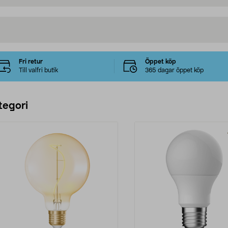
Fri retur
Öppet köp
Till valfri butik
365 dagar öppet köp
tegori