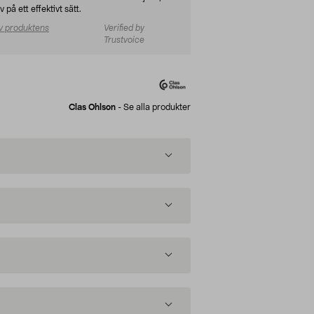
 på ett effektivt sätt.
v produktens
Verified by
Trustvoice
Clas Ohlson
-
Se alla produkter