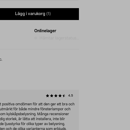
Lägg i varukorg
(1)
Onlinelager
Hämtar lagerstatus...
c.
4.5
positiva omdömen för att den ger ett bra och
h utmärkt för både mindre fönsterlampor och
som kylskåpsbelysning. Många recensioner
 storlek, är lätta att installera, inte blir
e ljusstyrka för olika typer av belysning.
en och de olika varianterna som erbjuds,