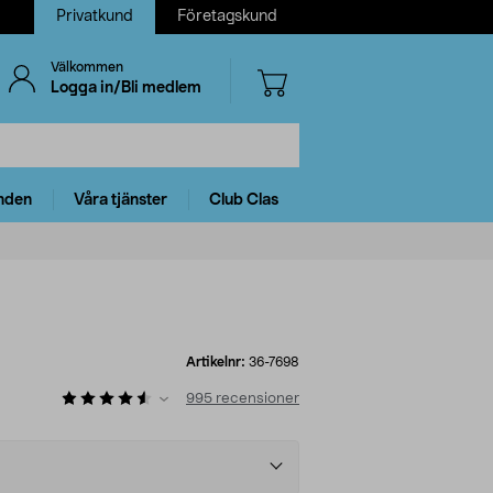
Privatkund
Företagskund
Välkommen
Logga in/Bli medlem
nden
Våra tjänster
Club Clas
Artikelnr:
36-7698
995
recensioner