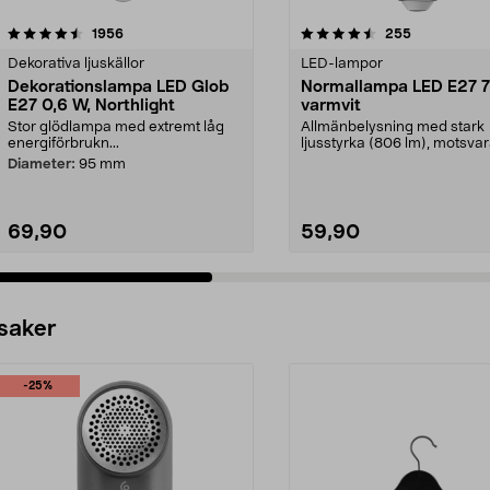
4.5 av 5 stjärnor
recensioner
4.5 av 5 stjärnor
recensioner
1956
255
Dekorativa ljuskällor
LED-lampor
Dekorationslampa LED Glob
Normallampa LED E27 7
E27 0,6 W, Northlight
varmvit
Stor glödlampa med extremt låg
Allmänbelysning med stark
energiförbrukn...
ljusstyrka (806 lm), motsva
W glödlampa. Varmvit...
Diameter:
95 mm
69,90
59,90
 saker
-25%