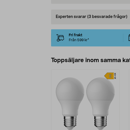
Experten svarar
(3 besvarade frågor)
Fri frakt
Från 599 kr*
Toppsäljare inom samma ka