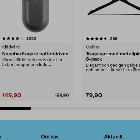
4.5av 5 stjärnor
recensioner
4.0av 5 stjärnor
recensioner
3252
256
Klädvård
Galgar
Noppborttagare batteridriven
Trägalgar med metallpi
8-pack
Vårda kläder och andra textilier –
ta bort noppor och ludd.
Elegant och gedigen galge a
Noppborttagaren fräs...
och metall – finns i flera färg
Galge med sv...
149,90
79,90
199,90
Lägg i varukorg
Lägg i varukorg
o
Om oss
Aktuellt