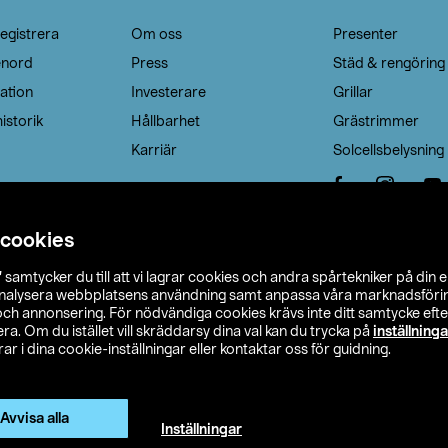
egistrera
Om oss
Presenter
enord
Press
Städ & rengöring
ation
Investerare
Grillar
istorik
Hållbarhet
Grästrimmer
Karriär
Solcellsbelysning
 cookies
”
samtycker du till att vi lagrar cookies och andra spårtekniker på din 
analysera webbplatsens användning samt anpassa våra marknadsförings
 och annonsering. För nödvändiga cookies krävs inte ditt samtycke ef
a. Om du istället vill skräddarsy dina val kan du trycka på
inställninga
r i dina cookie-inställningar eller kontaktar oss för guidning.
s Ohlson
Köpvillkor
Privacy statement
Klubbvillkor
H
Ändra till priser exklusive moms
Avvisa alla
Inställningar