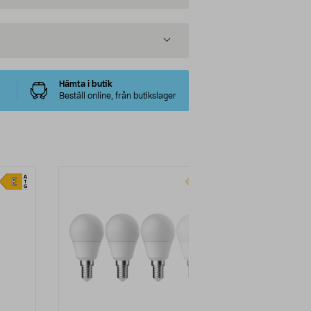
Hämta i butik
Beställ online, från butikslager
-40%