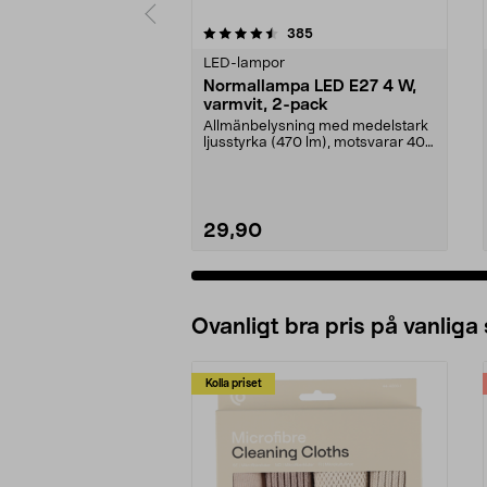
5 av 5 stjärnor
4.5 av 5 stjärnor
recensioner
385
LED-lampor
Normallampa LED E27 4 W,
varmvit, 2-pack
Allmänbelysning med medelstark
ljusstyrka (470 lm), motsvarar 40
W glödlampa. Va...
29,90
Ovanligt bra pris på vanliga
Kolla priset