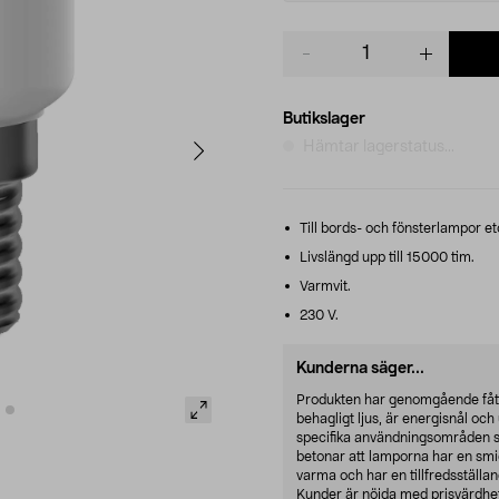
Product
quantity
Butikslager
Hämtar lagerstatus...
Till bords- och fönsterlampor et
Livslängd upp till 15000 tim.
Varmvit.
230 V.
Kunderna säger...
Produkten har genomgående fått 
behagligt ljus, är energisnål oc
specifika användningsområden 
betonar att lamporna har en smidig
varma och har en tillfredsställand
Kunder är nöjda med prisvärdhet