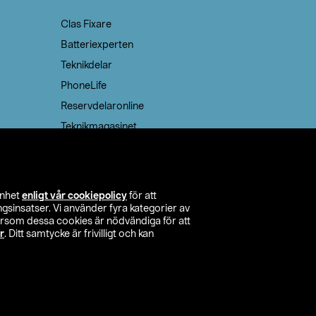
Clas Fixare
Batteriexperten
Teknikdelar
PhoneLife
Reservdelaronline
Teknikmagasinet
enhet
enligt vår cookiepolicy
för att
insatser. Vi använder fyra kategorier av
tersom dessa cookies är nödvändiga för att
r
. Ditt samtycke är frivilligt och kan
itta butik