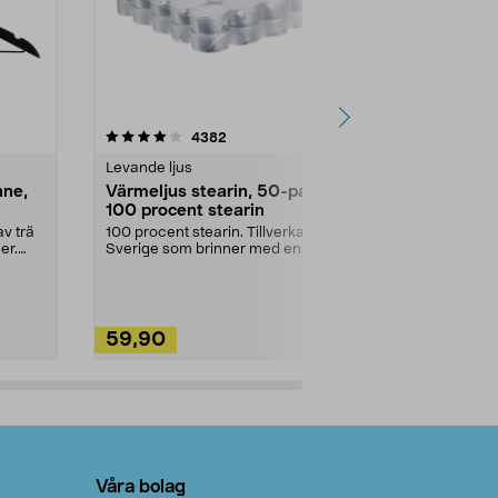
4.5av 5 stjärnor
recensioner
4.5
4382
2
Levande ljus
Rengöringsm
nne,
Värmeljus stearin, 50-pack,
Bikarbonat
100 procent stearin
Ett allsidigt 
städning och 
v trä
100 procent stearin. Tillverkade i
ute. Städa med
er.
Sverige som brinner med en
vacker och sotfri ...
59,90
49,90
Lägg i varukorg
Lägg
Våra bolag