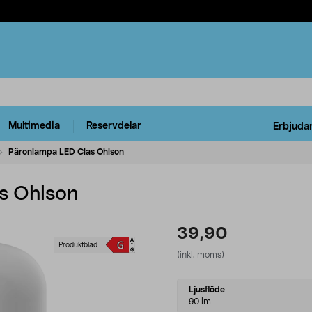
Multimedia
Reservdelar
Erbjuda
Päronlampa LED Clas Ohlson
s Ohlson
39,90
Produktblad
(inkl. moms)
Select
Ljusflöde
variant
90 lm