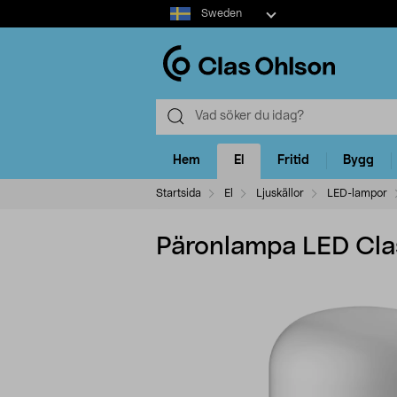
Select
Sweden
market
Hem
El
Fritid
Bygg
Startsida
El
Ljuskällor
LED-lampor
Päronlampa LED Cla