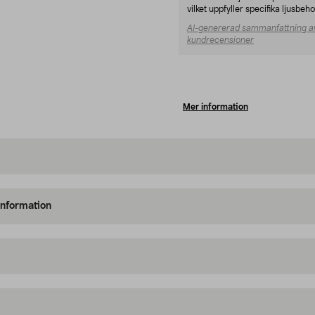
vilket uppfyller specifika ljusbehov
AI-genererad sammanfattning a
kundrecensioner
Mer information
information