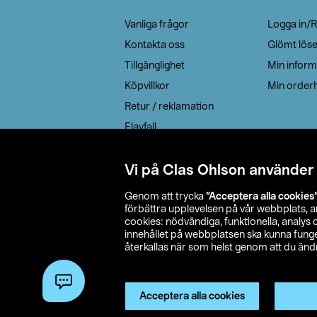
Vanliga frågor
Logga in/R
Kontakta oss
Glömt lös
Tillgänglighet
Min inform
Köpvillkor
Min orderh
Retur / reklamation
Elavfall
Cookie policy
Leveransalternativ
Vi på Clas Ohlson använder
Genom att trycka
”Acceptera alla cookies
förbättra upplevelsen på vår webbplats, 
cookies: nödvändiga, funktionella, analys
innehållet på webbplatsen ska kunna funger
återkallas när som helst genom att du ändra
© 2026 Cla
Acceptera alla cookies