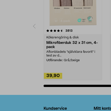
5av 5 stjärnor
4.0av 5 stjärnor
recensioner
3813
Köksrengöring & disk
Mikrofiberduk 32 x 31 cm, 4-
pack
Aftonbladets "självklara favorit” i
test av d...
Utförande:
Grå/beige
39,90
Lägg i varukorg
Sidfot
Kundservice
Mitt kont