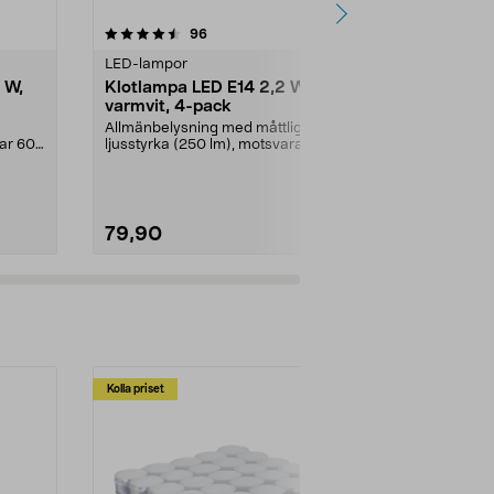
4.5 av 5 stjärnor
recensioner
4.5
96
2
LED-lampor
Dekorativa lju
 W,
Klotlampa LED E14 2,2 W,
Dekoration
varmvit, 4-pack
E14 Northli
Allmänbelysning med måttlig
LED-filamen
rar 60
ljusstyrka (250 lm), motsvarar 25
retrokänsla.
W glödlampa. Varmv...
klassiska glö
79,90
29,90
Kolla priset
Multibuy