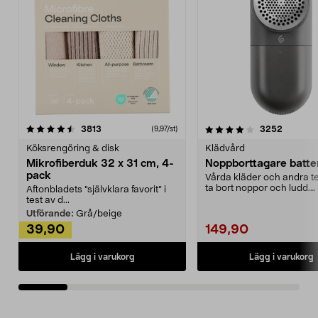
4.0av 5 stjärnor
recensioner
4.5av 5 stjärnor
recensio
3813
3252
(9,97/st)
Köksrengöring & disk
Klädvård
Mikrofiberduk 32 x 31 cm, 4-
Noppborttagare batter
pack
Vårda kläder och andra tex
ta bort noppor och ludd.
Aftonbladets "självklara favorit” i
Noppborttagaren fräs...
test av d...
Utförande:
Grå/beige
39,90
149,90
Lägg i varukorg
Lägg i varukorg