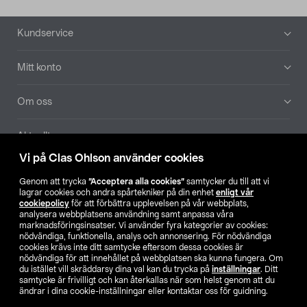
Sidfot
Kundservice
Mitt konto
Om oss
Aktuellt
Vi på Clas Ohlson använder cookies
Våra bolag
Genom att trycka
”Acceptera alla cookies”
samtycker du till att vi
lagrar cookies och andra spårtekniker på din enhet
enligt vår
Hitta butik
cookiepolicy
för att förbättra upplevelsen på vår webbplats,
analysera webbplatsens användning samt anpassa våra
marknadsföringsinsatser. Vi använder fyra kategorier av cookies:
nödvändiga, funktionella, analys och annonsering. För nödvändiga
SE
NO
FI
cookies krävs inte ditt samtycke eftersom dessa cookies är
nödvändiga för att innehållet på webbplatsen ska kunna fungera. Om
du istället vill skräddarsy dina val kan du trycka på
inställningar
. Ditt
samtycke är frivilligt och kan återkallas när som helst genom att du
ändrar i dina cookie-inställningar eller kontaktar oss för guidning.