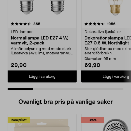
4.5 av 5 stjärnor
recensioner
4.5 av 5 stjärnor
recensio
385
1956
LED-lampor
Dekorativa ljuskällor
Normallampa LED E27 4 W,
Dekorationslampa LE
varmvit, 2-pack
E27 0,6 W, Northlight
Allmänbelysning med medelstark
Stor glödlampa med extre
ljusstyrka (470 lm), motsvarar 40
energiförbrukn...
W glödlampa. Va...
Diameter:
95 mm
29,90
69,90
Lägg i varukorg
Lägg i varukorg
Ovanligt bra pris på vanliga saker
Kolla priset
-25%