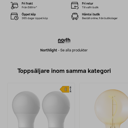
Fri frakt
Fri retur
Från 599 kr*
Till valfri butik
Öppet köp
Hämta i butik
365 dagar öppet köp
Beställ online, från butikslager
Northlight
-
Se alla produkter
Toppsäljare inom samma kategori