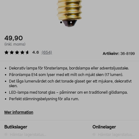
49,90
(inkl. moms)
4.6
(
654
)
Artikelnr:
36-8199
Dekorativ lampa för fönsterlampa, bordslampa eller adventsljusstake.
Päronlampa E14 som lyser med ett milt och mjukt sken (17 lumen).
Det låga lumenvärdet och det tonade glaset ger ett mjukare, dekorativt
sken.
LED-lampa med tonat glas – påminner om en traditionell glödlampa.
Perfekt stämningsbelysning för alla rum.
Mer information
Butikslager
Onlinelager
Hämtar lagerstatus...
Hämtar lagerstatus...