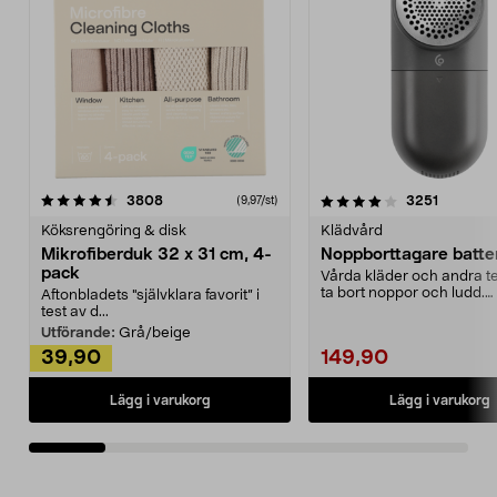
4.0av 5 stjärnor
recensioner
4.5av 5 stjärnor
recensio
3808
3251
(9,97/st)
Köksrengöring & disk
Klädvård
Mikrofiberduk 32 x 31 cm, 4-
Noppborttagare batter
pack
Vårda kläder och andra tex
ta bort noppor och ludd.
Aftonbladets "självklara favorit” i
Noppborttagaren fräs...
test av d...
Utförande:
Grå/beige
39,90
149,90
Lägg i varukorg
Lägg i varukorg