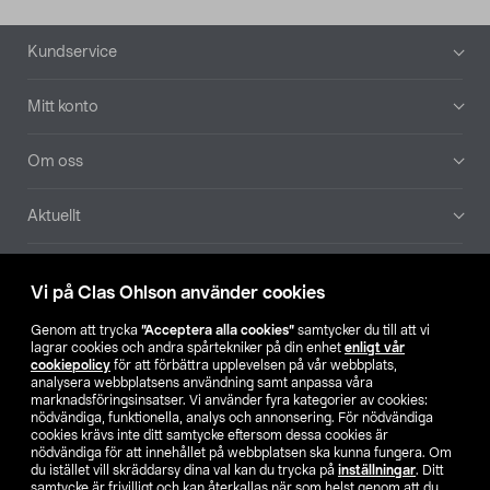
Sidfot
Kundservice
Mitt konto
Om oss
Aktuellt
Våra bolag
Vi på Clas Ohlson använder cookies
Hitta butik
Genom att trycka
”Acceptera alla cookies”
samtycker du till att vi
lagrar cookies och andra spårtekniker på din enhet
enligt vår
cookiepolicy
för att förbättra upplevelsen på vår webbplats,
SE
NO
FI
analysera webbplatsens användning samt anpassa våra
marknadsföringsinsatser. Vi använder fyra kategorier av cookies:
nödvändiga, funktionella, analys och annonsering. För nödvändiga
cookies krävs inte ditt samtycke eftersom dessa cookies är
nödvändiga för att innehållet på webbplatsen ska kunna fungera. Om
du istället vill skräddarsy dina val kan du trycka på
inställningar
. Ditt
samtycke är frivilligt och kan återkallas när som helst genom att du