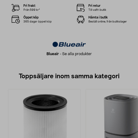
Fri frakt
Fri retur
Från 599 kr*
Till valfri butik
Öppet köp
Hämta i butik
365 dagar öppet köp
Beställ online, från butikslager
Blueair
-
Se alla produkter
Toppsäljare inom samma kategori