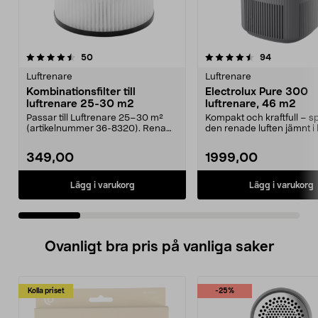
4.5 av 5 stjärnor
recensioner
5.0 av 5 stjärnor
recensione
50
94
Luftrenare
Luftrenare
Kombinationsfilter till
Electrolux Pure 300
luftrenare 25-30 m2
luftrenare, 46 m2
Passar till Luftrenare 25–30 m²
Kompakt och kraftfull – s
(artikelnummer 36-8320). Rena
den renade luften jämnt i
luften snabbt och ...
rummet. Electrolu...
349,00
1999,00
Lägg i varukorg
Lägg i varukorg
Ovanligt bra pris på vanliga saker
Kolla priset
-25%