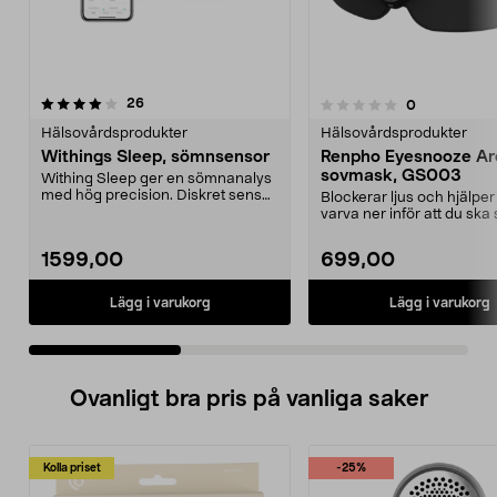
recensioner
3.5 av 5 stjärnor
26
recensioner
0
0.0 av 5 stjärnor
Hälsovårdsprodukter
Hälsovårdsprodukter
Withings Sleep, sömnsensor
Renpho Eyesnooze A
sovmask, GS003
Withing Sleep ger en sömnanalys
med hög precision. Diskret sensor
Blockerar ljus och hjälper
att placera i ...
varva ner inför att du ska
Renpho EyeSnooze...
1599,00
699,00
Lägg i varukorg
Lägg i varukorg
Ovanligt bra pris på vanliga saker
Kolla priset
-25%