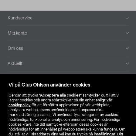
Sidfot
Kundservice
Mitt konto
Om oss
Aktuellt
Våra bolag
Vi på Clas Ohlson använder cookies
Hitta butik
Genom att trycka
”Acceptera alla cookies”
samtycker du till att vi
lagrar cookies och andra spårtekniker på din enhet
enligt vår
cookiepolicy
för att förbättra upplevelsen på vår webbplats,
SE
NO
FI
analysera webbplatsens användning samt anpassa våra
marknadsföringsinsatser. Vi använder fyra kategorier av cookies:
nödvändiga, funktionella, analys och annonsering. För nödvändiga
cookies krävs inte ditt samtycke eftersom dessa cookies är
nödvändiga för att innehållet på webbplatsen ska kunna fungera. Om
du istället vill skräddarsy dina val kan du trycka på
inställningar
. Ditt