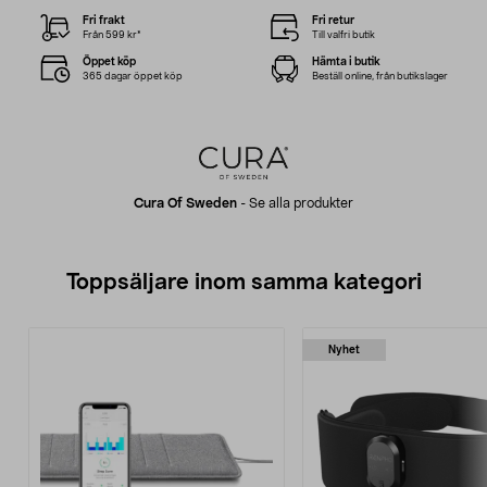
Fri frakt
Fri retur
Från 599 kr*
Till valfri butik
Öppet köp
Hämta i butik
365 dagar öppet köp
Beställ online, från butikslager
Cura Of Sweden
-
Se alla produkter
Toppsäljare inom samma kategori
Nyhet