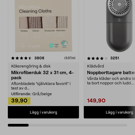
4.0av 5 stjärnor
recensioner
4.5av 5 stjärnor
recensio
3808
3251
(9,97/st)
Köksrengöring & disk
Klädvård
Mikrofiberduk 32 x 31 cm, 4-
Noppborttagare batter
pack
Vårda kläder och andra tex
ta bort noppor och ludd.
Aftonbladets "självklara favorit” i
Noppborttagaren fräs...
test av d...
Utförande:
Grå/beige
39,90
149,90
Lägg i varukorg
Lägg i varukorg