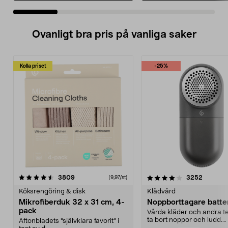
Ovanligt bra pris på vanliga saker
Kolla priset
-25%
4.0av 5 stjärnor
recensioner
4.5av 5 stjärnor
recensio
3809
3252
(9,97/st)
Köksrengöring & disk
Klädvård
Mikrofiberduk 32 x 31 cm, 4-
Noppborttagare batter
pack
Vårda kläder och andra tex
ta bort noppor och ludd.
Aftonbladets "självklara favorit” i
Noppborttagaren fräs...