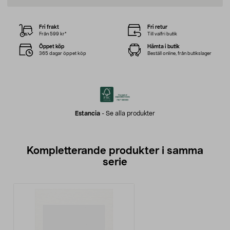
Fri frakt
Fri retur
Från 599 kr*
Till valfri butik
Öppet köp
Hämta i butik
365 dagar öppet köp
Beställ online, från butikslager
Estancia
-
Se alla produkter
Kompletterande produkter i samma
serie