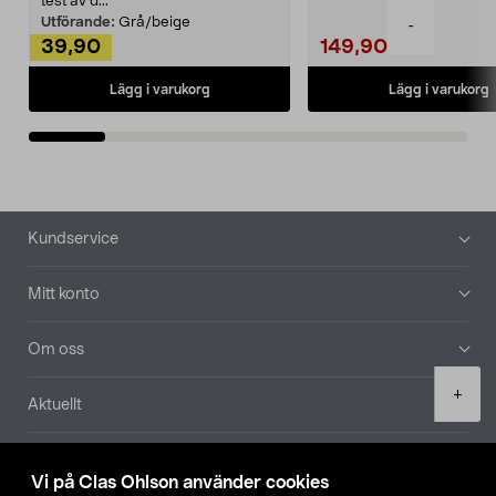
test av d...
Utförande:
Grå/beige
-
39,90
149,90
Lägg i varukorg
Lägg i varukorg
Sidfot
Kundservice
Mitt konto
Om oss
Product
+
Aktuellt
quantity
Våra bolag
Vi på Clas Ohlson använder cookies