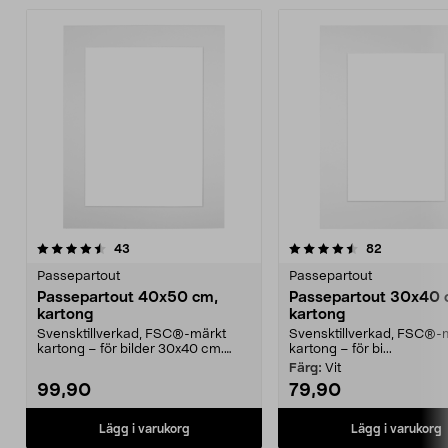
4.5 av 5 stjärnor
recensioner
4.5 av 5 stjärnor
recensione
43
82
Passepartout
Passepartout
Passepartout 40x50 cm,
Passepartout 30x40 
kartong
kartong
Svensktillverkad, FSC®-märkt
Svensktillverkad, FSC®-
kartong – för bilder 30x40 cm.
kartong – för bi...
Finns i flera färger...
Färg:
Vit
99,90
79,90
Lägg i varukorg
Lägg i varukorg