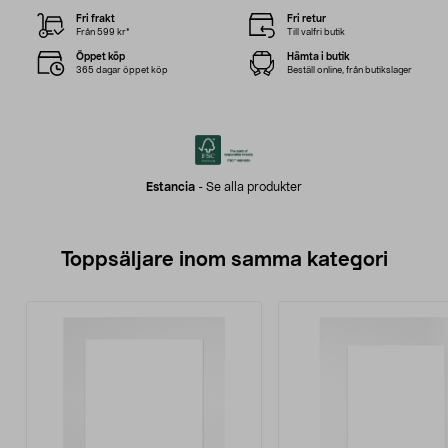
Fri frakt
Fri retur
Från 599 kr*
Till valfri butik
Öppet köp
Hämta i butik
365 dagar öppet köp
Beställ online, från butikslager
Estancia
-
Se alla produkter
Toppsäljare inom samma kategori