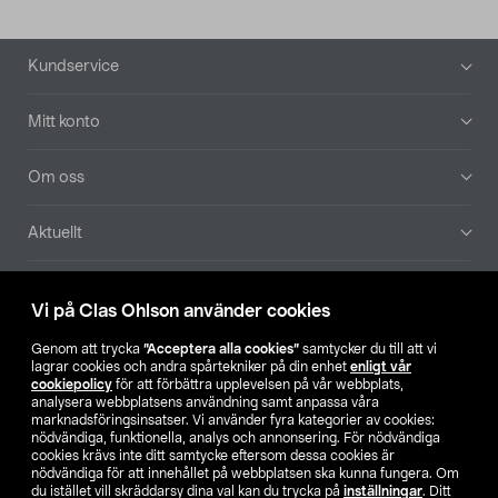
Sidfot
Kundservice
Mitt konto
Om oss
Aktuellt
Våra bolag
Vi på Clas Ohlson använder cookies
Hitta butik
Genom att trycka
”Acceptera alla cookies”
samtycker du till att vi
lagrar cookies och andra spårtekniker på din enhet
enligt vår
cookiepolicy
för att förbättra upplevelsen på vår webbplats,
SE
NO
FI
analysera webbplatsens användning samt anpassa våra
marknadsföringsinsatser. Vi använder fyra kategorier av cookies:
nödvändiga, funktionella, analys och annonsering. För nödvändiga
cookies krävs inte ditt samtycke eftersom dessa cookies är
nödvändiga för att innehållet på webbplatsen ska kunna fungera. Om
du istället vill skräddarsy dina val kan du trycka på
inställningar
. Ditt