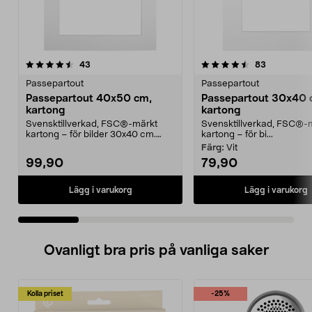
4.5 av 5 stjärnor
recensioner
4.5 av 5 stjärnor
recensione
43
83
Passepartout
Passepartout
Passepartout 40x50 cm,
Passepartout 30x40 
kartong
kartong
Svensktillverkad, FSC®-märkt
Svensktillverkad, FSC®-
kartong – för bilder 30x40 cm.
kartong – för bi...
Finns i flera färger...
Färg:
Vit
99,90
79,90
Lägg i varukorg
Lägg i varukorg
Ovanligt bra pris på vanliga saker
Kolla priset
-25%