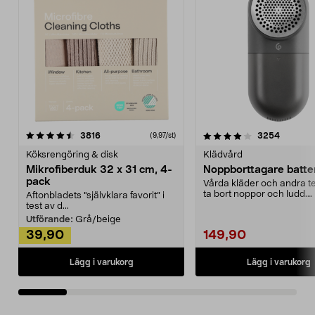
4.0av 5 stjärnor
recensioner
4.5av 5 stjärnor
recensio
3816
3254
(9,97/st)
Köksrengöring & disk
Klädvård
Mikrofiberduk 32 x 31 cm, 4-
Noppborttagare batter
pack
Vårda kläder och andra tex
ta bort noppor och ludd.
Aftonbladets "självklara favorit” i
Noppborttagaren fräs...
test av d...
Utförande:
Grå/beige
39,90
149,90
Lägg i varukorg
Lägg i varukorg