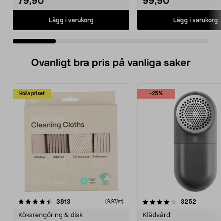
79,90
99,90
Lägg i varukorg
Lägg i varukorg
Ovanligt bra pris på vanliga saker
Kolla priset
-25%
4.0av 5 stjärnor
recensioner
4.5av 5 stjärnor
recensio
3813
3252
(9,97/st)
Köksrengöring & disk
Klädvård