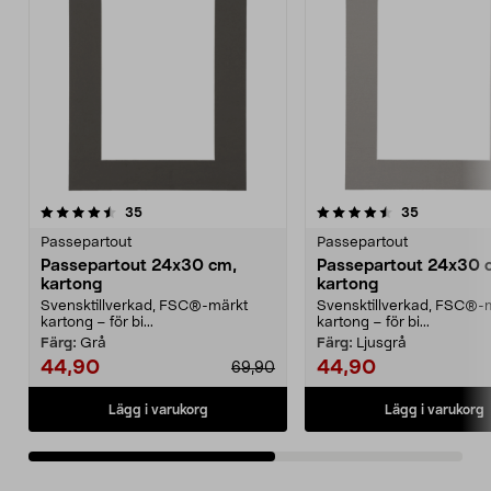
4.5av 5 stjärnor
recensioner
4.5av 5 stjärnor
recensione
35
35
Passepartout
Passepartout
Passepartout 24x30 cm,
Passepartout 24x30 
kartong
kartong
Svensktillverkad, FSC®-märkt
Svensktillverkad, FSC®-
kartong – för bi...
kartong – för bi...
Färg:
Grå
Färg:
Ljusgrå
44,90
44,90
69,90
Lägg i varukorg
Lägg i varukorg