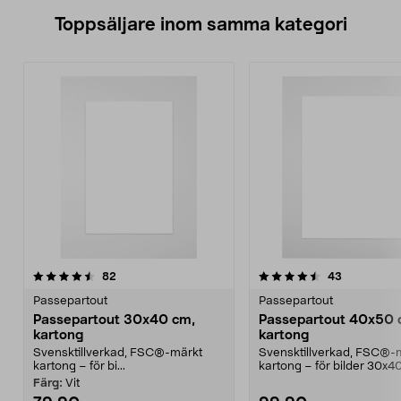
Toppsäljare inom samma kategori
4.5 av 5 stjärnor
recensioner
4.5 av 5 stjärnor
recensione
82
43
Passepartout
Passepartout
Passepartout 30x40 cm,
Passepartout 40x50 
kartong
kartong
Svensktillverkad, FSC®-märkt
Svensktillverkad, FSC®-
kartong – för bi...
kartong – för bilder 30x4
Finns i flera färger...
Färg:
Vit