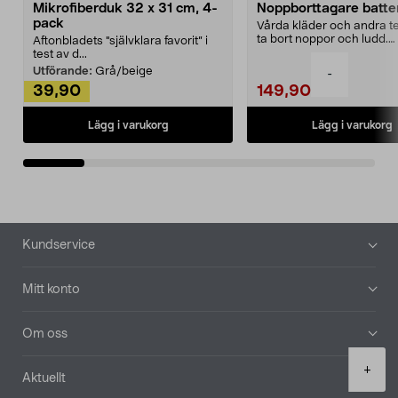
Mikrofiberduk 32 x 31 cm, 4-
Noppborttagare batter
pack
Vårda kläder och andra tex
ta bort noppor och ludd.
Aftonbladets "självklara favorit” i
Noppborttagaren fräs...
test av d...
Utförande:
Grå/beige
-
39,90
149,90
Lägg i varukorg
Lägg i varukorg
Sidfot
Kundservice
Mitt konto
Om oss
Product
+
Aktuellt
quantity