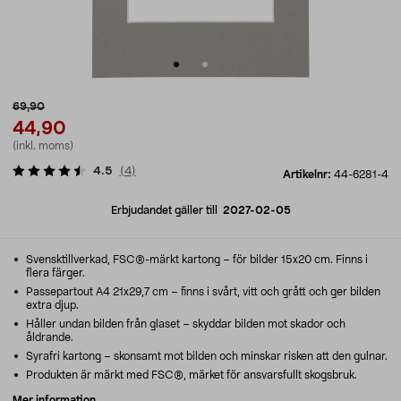
69,90
44,90
(inkl. moms)
4.5
(
4
)
Artikelnr:
44-6281-4
Erbjudandet gäller till
2027-02-05
Svensktillverkad, FSC®-märkt kartong – för bilder 15x20 cm. Finns i
flera färger.
Passepartout A4 21x29,7 cm – finns i svårt, vitt och grått och ger bilden
extra djup.
Håller undan bilden från glaset – skyddar bilden mot skador och
åldrande.
Syrafri kartong – skonsamt mot bilden och minskar risken att den gulnar.
Produkten är märkt med FSC®, märket för ansvarsfullt skogsbruk.
Mer information