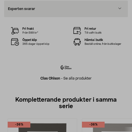
Experten svarar
Fri frakt
Fri retur
Från 599 kr*
Till valfri butik
Öppet köp
Hämta i butik
365 dagar öppet köp
Beställ online, från butikslager
Clas Ohlson
-
Se alla produkter
Kompletterande produkter i samma
serie
-36%
-36%