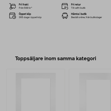
Fri frakt
Fri retur
Från 599 kr*
Till valfri butik
Öppet köp
Hämta i butik
365 dagar öppet köp
Beställ online, från butikslager
Toppsäljare inom samma kategori