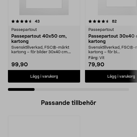
4.5 av 5 stjärnor
recensioner
4.5 av 5 stjärnor
recensione
43
82
Passepartout
Passepartout
Passepartout 40x50 cm,
Passepartout 30x40 
kartong
kartong
Svensktillverkad, FSC®-märkt
Svensktillverkad, FSC®-
kartong – för bilder 30x40 cm.
kartong – för bi...
Finns i flera färger...
Färg:
Vit
99,90
79,90
Lägg i varukorg
Lägg i varukorg
Passande tillbehör