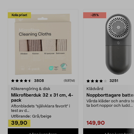
Kolla priset
-25%
4.0av 5 stjärnor
recensioner
4.5av 5 stjärnor
recensio
3808
3251
(9,97/st)
Köksrengöring & disk
Klädvård
Mikrofiberduk 32 x 31 cm, 4-
Noppborttagare batter
pack
Vårda kläder och andra tex
ta bort noppor och ludd.
Aftonbladets "självklara favorit” i
Noppborttagaren fräs...
test av d...
Utförande:
Grå/beige
39,90
149,90