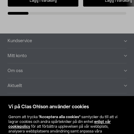
Lägg i varukorg
Lägg i varukorg
Sidfot
Kundservice
Mitt konto
Om oss
Aktuellt
Våra bolag
Vi på Clas Ohlson använder cookies
Hitta butik
Genom att trycka
”Acceptera alla cookies”
samtycker du till att vi
lagrar cookies och andra spårtekniker på din enhet
enligt vår
cookiepolicy
för att förbättra upplevelsen på vår webbplats,
SE
NO
FI
analysera webbplatsens användning samt anpassa våra