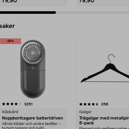
79,90
79,90
 saker
-25%
4.5av 5 stjärnor
recensioner
4.0av 5 stjärnor
recensioner
3251
256
Klädvård
Galgar
Noppborttagare batteridriven
Trägalgar med metallpi
8-pack
Vårda kläder och andra textilier –
ta bort noppor och ludd.
Elegant och gedigen galge a