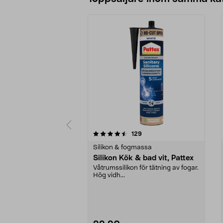
5 av 5 stjärnor
4.5 av 5 stjärnor
recensioner
129
Silikon & fogmassa
Silikon Kök & bad vit, Pattex
Våtrumssilikon för tätning av fogar.
Hög vidh...