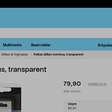
Multimedia
Reservdelar
Erbjuda
Silikon & fogmassa
Pattex silikon inomhus, transparent
us, transparent
79,90
(1598,00/l)
(inkl. moms)
Select
Volym
variant
50 ml