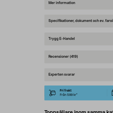
Mer information
Specifikationer, dokument och ev. faro
Trygg E-Handel
Recensioner
(419)
Experten svarar
Fri frakt
Från 599 kr*
Toppsäljare inom samma ka