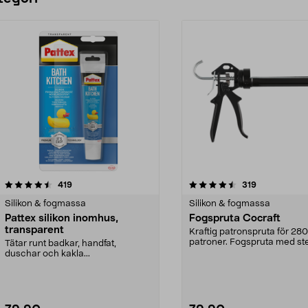
4.5 av 5 stjärnor
recensioner
4.5 av 5 stjärnor
recensioner
419
319
Silikon & fogmassa
Silikon & fogmassa
Pattex silikon inomhus,
Fogspruta Cocraft
transparent
Kraftig patronspruta för 280
patroner. Fogspruta med st
Tätar runt badkar, handfat,
matning – för en...
duschar och kakla...