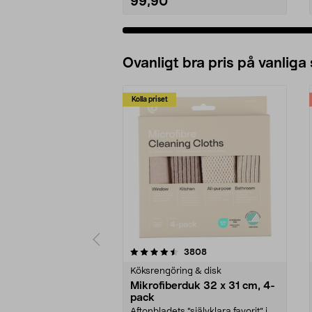
99,90
Ovanligt bra pris på vanliga
Kolla priset
5av 5 stjärnor
4.0av 5 stjärnor
recensioner
3808
Köksrengöring & disk
Mikrofiberduk 32 x 31 cm, 4-
pack
Aftonbladets "självklara favorit” i