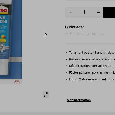
Product
quantity
Butikslager
Hämtar lagerstatus...
Tätar runt badkar, handfat, dusc
Pattex silikon – lättapplicerat m
Mögelresistent och vattentätt – 
Fäster på kakel, porslin, alumin
Finns i 2 storlekar - 50 ml tub 
Mer information