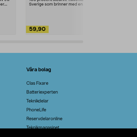
ute. Städa med
er.
Sverige som brinner med en
vacker och sotfri ...
59,90
49,90
Lägg i varukorg
Lägg
Våra bolag
Clas Fixare
Batteriexperten
Teknikdelar
PhoneLife
Reservdelaronline
Teknikmagasinet