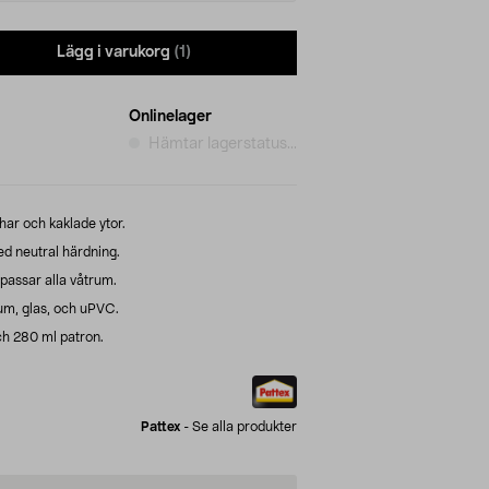
Lägg i varukorg
(1)
Onlinelager
Hämtar lagerstatus...
har och kaklade ytor.
ed neutral härdning.
passar alla våtrum.
ium, glas, och uPVC.
och 280 ml patron.
Pattex
-
Se alla produkter