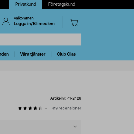
Privatkund
Företagskund
Välkommen
Logga in/Bli medlem
nden
Våra tjänster
Club Clas
Artikelnr:
41-2428
419
recensioner