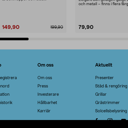
Noppborttagaren fräs...
och metall – finns i flera färg
Galge med sv...
149,90
79,90
199,90
Lägg i varukorg
Lägg i varukorg
o
Om oss
Aktuellt
egistrera
Om oss
Presenter
enord
Press
Städ & rengöring
ation
Investerare
Grillar
istorik
Hållbarhet
Grästrimmer
Karriär
Solcellsbelysning