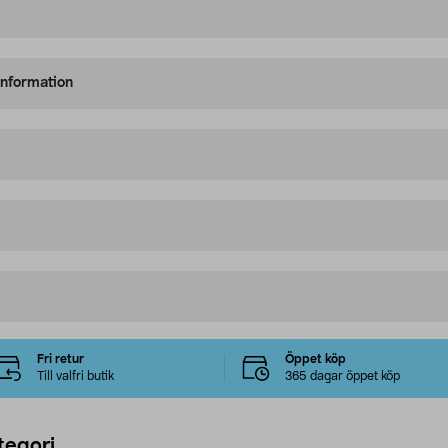
information
Fri retur
Öppet köp
Till valfri butik
365 dagar öppet köp
tegori