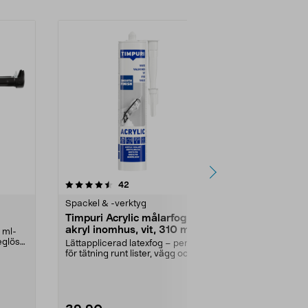
4.5 av 5 stjärnor
recensioner
4.0
42
4
Spackel & -verktyg
Silikon & fo
Timpuri Acrylic målarfog
Pattex silik
akryl inomhus, vit, 310 ml
 ml-
Tätar runt bad
eglös
duschar och k
Lättapplicerad latexfog – perfekt
för tätning runt lister, vägg och tak.
Timpuri...