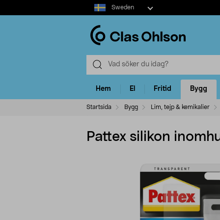
Select
Sweden
market
Hem
El
Fritid
Bygg
Startsida
Bygg
Lim, tejp & kemikalier
Pattex silikon inomh