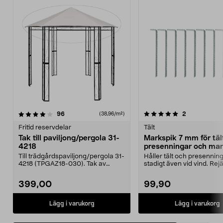
5.0av 5 stjärnor
recensioner
recensioner
96
2
(38,96/m²)
Fritid reservdelar
Tält
Tak till paviljong/pergola 31-
Markspik 7 mm för täl
4218
presenningar och mar
10-pack
Till trädgårdspaviljong/pergola 31-
Håller tält och presennin
4218 (TPGAZ18-030). Tak av
stadigt även vid vind. Rej
polyester med vatt...
markspikar för tillfä...
399,00
99,90
Lägg i varukorg
Lägg i varukorg