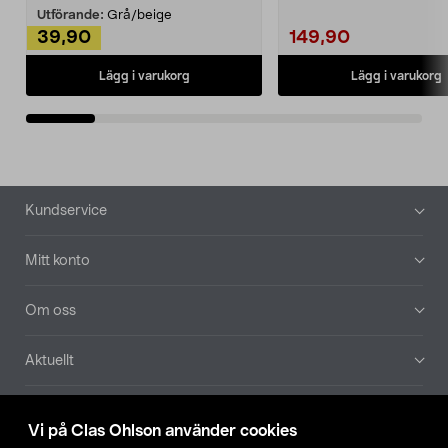
Utförande:
Grå/beige
39,90
149,90
Lägg i varukorg
Lägg i varukorg
Sidfot
Kundservice
Mitt konto
Om oss
Aktuellt
Våra bolag
Vi på Clas Ohlson använder cookies