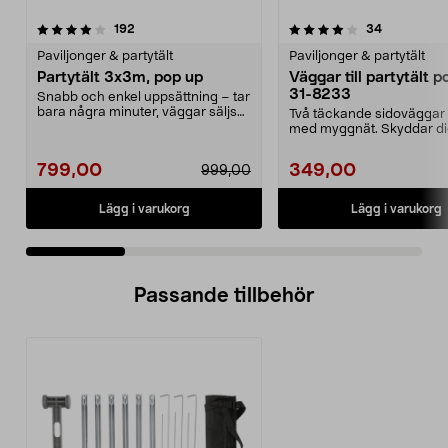
4.0 av 5 stjärnor
recensioner
4.0 av 5 stjärnor
recensione
192
34
Paviljonger & partytält
Paviljonger & partytält
Partytält 3x3m, pop up
Väggar till partytält p
31-8233
Snabb och enkel uppsättning – tar
bara några minuter, väggar säljs
Två täckande sidoväggar 
separat. Pris...
med myggnät. Skyddar di
dina gäster mot lät...
799,00
349,00
999,00
Lägg i varukorg
Lägg i varukorg
Passande tillbehör