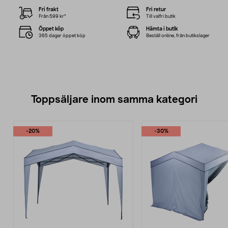
Fri frakt
Fri retur
Från 599 kr*
Till valfri butik
Öppet köp
Hämta i butik
365 dagar öppet köp
Beställ online, från butikslager
Toppsäljare inom samma kategori
-20%
-30%