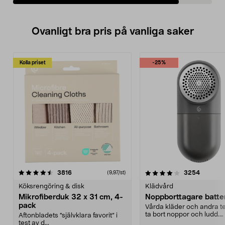
Ovanligt bra pris på vanliga saker
Kolla priset
-25%
4.0av 5 stjärnor
recensioner
4.5av 5 stjärnor
recensio
3816
3254
(9,97/st)
Köksrengöring & disk
Klädvård
Mikrofiberduk 32 x 31 cm, 4-
Noppborttagare batter
pack
Vårda kläder och andra tex
ta bort noppor och ludd.
Aftonbladets "självklara favorit” i
Noppborttagaren fräs...
test av d...