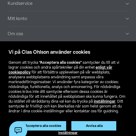
Sidfot
Kundservice
Mitt konto
Om oss
Aktuellt
Vi på Clas Ohlson använder cookies
Genom att trycka
”Acceptera alla cookies”
samtycker du till att vi
Våra bolag
lagrar cookies och andra spårtekniker på din enhet
enligt vår
cookiepolicy
för att förbättra upplevelsen på vår webbplats,
analysera webbplatsens användning samt anpassa våra
Hitta butik
marknadsföringsinsatser. Vi använder fyra kategorier av cookies:
nödvändiga, funktionella, analys och annonsering. För nödvändiga
cookies krävs inte ditt samtycke eftersom dessa cookies är
SE
NO
FI
nödvändiga för att innehållet på webbplatsen ska kunna fungera. Om
du istället vill skräddarsy dina val kan du trycka på
inställningar
. Ditt
samtycke är frivilligt och kan återkallas när som helst genom att du
ändrar i dina cookie-inställningar eller kontaktar oss för guidning.
Acceptera alla cookies
Avvisa alla
Inställningar
Köpvillkor
Privacy statement
Klubbvillkor
För företag