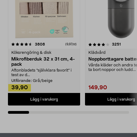
4.0av 5 stjärnor
recensioner
4.5av 5 stjärnor
recensio
3808
3251
(9,97/st)
Köksrengöring & disk
Klädvård
Mikrofiberduk 32 x 31 cm, 4-
Noppborttagare batter
pack
Vårda kläder och andra tex
ta bort noppor och ludd.
Aftonbladets "självklara favorit” i
Noppborttagaren fräs...
test av d...
Utförande:
Grå/beige
39,90
149,90
Lägg i varukorg
Lägg i varukorg