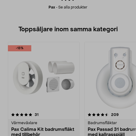
Pax
-
Se alla produkter
Toppsäljare inom samma kategori
-13%
4.5 av 5 stjärnor
recensioner
4.5 av 5 stjärnor
recension
31
209
Värmeväxlare
Badrumsfläktar
Pax Calima Kit badrumsfläkt
Pax Passad 31 badrum
med tillbehör
med kallrasspjäll