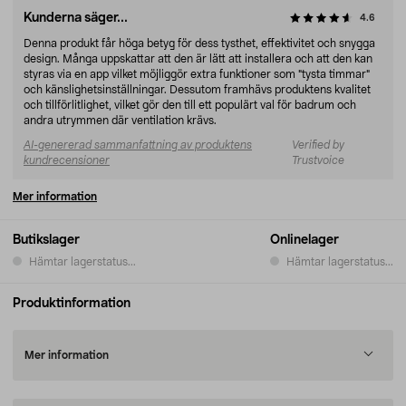
Kunderna säger...
4.6
Denna produkt får höga betyg för dess tysthet, effektivitet och snygga
design. Många uppskattar att den är lätt att installera och att den kan
styras via en app vilket möjliggör extra funktioner som "tysta timmar"
och känslighetsinställningar. Dessutom framhävs produktens kvalitet
och tillförlitlighet, vilket gör den till ett populärt val för badrum och
andra utrymmen där ventilation krävs.
AI-genererad sammanfattning av produktens
Verified by
kundrecensioner
Trustvoice
Mer information
Butikslager
Onlinelager
Hämtar lagerstatus...
Hämtar lagerstatus...
Produktinformation
Mer information