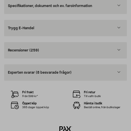
Specifikationer, dokument och ev. faroinformation
Trygg E-Handel
Recensioner
(259)
Experten svarar
(8 besvarade frågor)
Fri frakt
Fri retur
Från 599 kr*
Till valfri butik
Öppet köp
Hämta i butik
365 dagar öppet köp
Beställ online, från butikslager