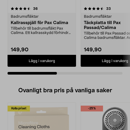
4.5av 5 stjärnor
recensioner
5.0av 5 stjärnor
recensione
36
33
Badrumsfläktar
Badrumsfläktar
Kallrasspjäll för Pax Calima
Täckplatta till Pax
Passad/Calima
Tillbehör till badrumsfläkt Pax
Calima. Ett kallrasskydd förhindrar
Tillbehör till Pax Passad 
kall luft fr...
Calima badrumsfläktar. 
när kanalens öp...
149,90
149,90
Lägg i varukorg
Lägg i varukorg
Ovanligt bra pris på vanliga saker
Kolla priset
-25%