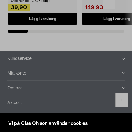
Utförande:
Grå/beige
-
39,90
149,90
Lägg i varukorg
Lägg i varukorg
Sidfot
Kundservice
Mitt konto
Om oss
Product
+
Aktuellt
quantity
Våra bolag
Vi på Clas Ohlson använder cookies
Hitta butik