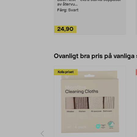
av återvu...
Färg:
Svart
24,90
Lägg i varukorg
Ovanligt bra pris på vanliga
Kolla priset