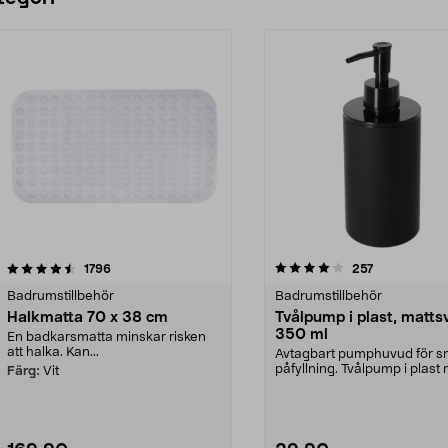
4.0 av 5 stjärnor
recensioner
4.5 av 5 stjärnor
recensioner
1796
257
Badrumstillbehör
Badrumstillbehör
Halkmatta 70 x 38 cm
Tvålpump i plast, mattsv
350 ml
En badkarsmatta minskar risken
att halka. Kan...
Avtagbart pumphuvud för s
påfyllning. Tvålpump i plast
Färg:
Vit
elegant mattsvar...