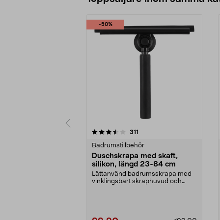
-50%
5 av 5 stjärnor
4.5 av 5 stjärnor
recensioner
311
Badrumstillbehör
Duschskrapa med skaft,
silikon, längd 23-84 cm
Lättanvänd badrumsskrapa med
vinklingsbart skraphuvud och
silikonblad. Duschskra...