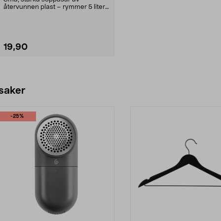
återvunnen plast – rymmer 5 liter.
Passar i olika sopkär...
19,90
Lägg i varukorg
 saker
-25%