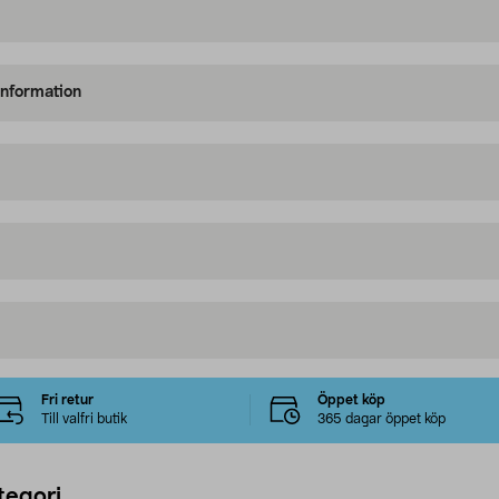
information
Fri retur
Öppet köp
Till valfri butik
365 dagar öppet köp
tegori