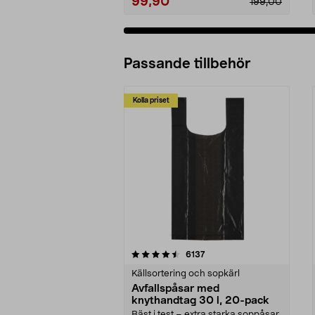
99,90
199,00
Passande tillbehör
Kolla priset
5av 5 stjärnor
4.0av 5 stjärnor
recensioner
6137
Källsortering och sopkärl
Avfallspåsar med
knythandtag 30 l, 20-pack
Bäst i test – extra starka soppåsar