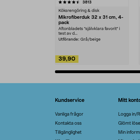
5av 5 stjärnor
4.0av 5 stjärnor
recensioner
3813
Köksrengöring & disk
Mikrofiberduk 32 x 31 cm, 4-
pack
Aftonbladets "självklara favorit” i
test av d...
Utförande:
Grå/beige
39,90
Lägg i varukorg
Sidfot
Kundservice
Mitt kont
Vanliga frågor
Logga in/R
Kontakta oss
Glömt lös
Tillgänglighet
Min inform