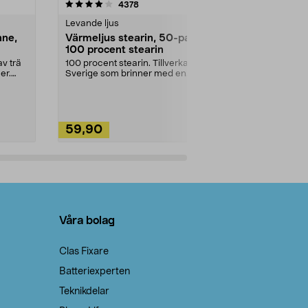
4.5av 5 stjärnor
recensioner
4.5
4378
2
Levande ljus
Rengöringsm
nne,
Värmeljus stearin, 50-pack,
Bikarbonat
100 procent stearin
Ett allsidigt 
städning och 
v trä
100 procent stearin. Tillverkade i
ute. Städa med
er.
Sverige som brinner med en
vacker och sotfri ...
59,90
49,90
Lägg i varukorg
Lägg
Våra bolag
Clas Fixare
Batteriexperten
Teknikdelar