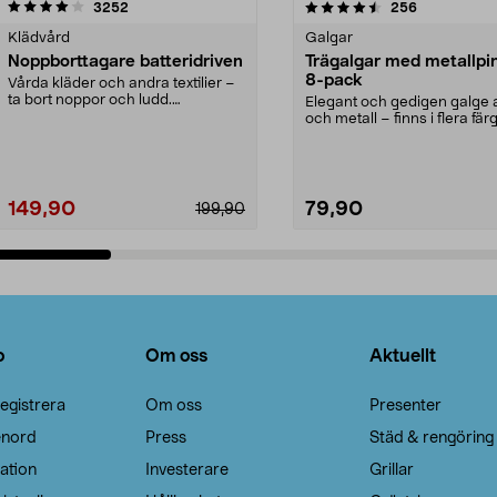
4.5av 5 stjärnor
recensioner
4.0av 5 stjärnor
recensioner
3252
256
Klädvård
Galgar
Noppborttagare batteridriven
Trägalgar med metallpi
8-pack
Vårda kläder och andra textilier –
ta bort noppor och ludd.
Elegant och gedigen galge a
Noppborttagaren fräs...
och metall – finns i flera färg
Galge med sv...
149,90
79,90
199,90
Lägg i varukorg
Lägg i varukorg
o
Om oss
Aktuellt
egistrera
Om oss
Presenter
enord
Press
Städ & rengöring
ation
Investerare
Grillar