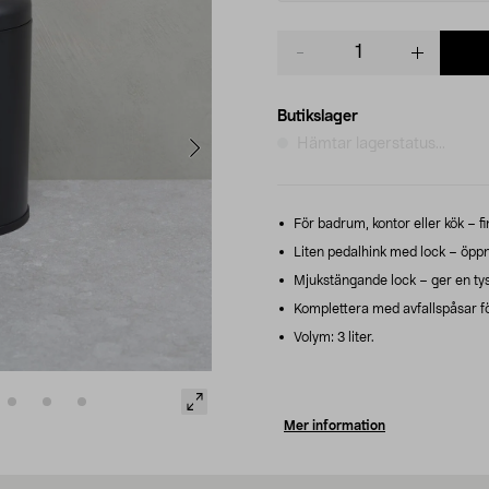
Product
quantity
Butikslager
Hämtar lagerstatus...
För badrum, kontor eller kök – fin
Liten pedalhink med lock – öppn
Mjukstängande lock – ger en tys
Komplettera med avfallspåsar fö
Volym: 3 liter.
Mer information