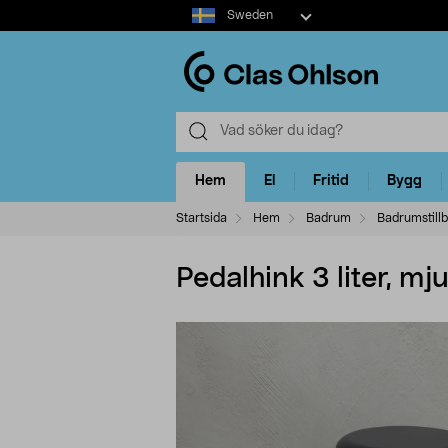
Select
Sweden
market
Hem
El
Fritid
Bygg
Startsida
Hem
Badrum
Badrumstill
Pedalhink 3 liter, m