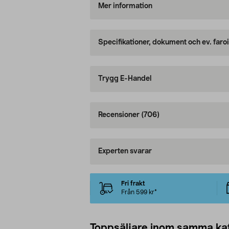
Mer information
Specifikationer, dokument och ev. faro
Trygg E-Handel
Recensioner
(706)
Experten svarar
Fri frakt
Från 599 kr*
Toppsäljare inom samma ka