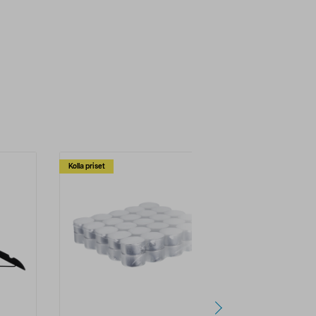
Kolla priset
Multibuy