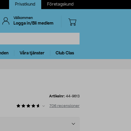
Privatkund
Företagskund
Välkommen
Logga in/Bli medlem
nden
Våra tjänster
Club Clas
Artikelnr:
44-9613
706
recensioner