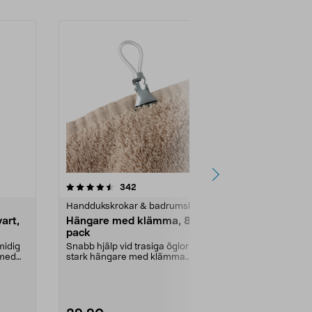
3.5 av 5 stjärnor
recensioner
4.5
342
4
Handdukskrokar & badrumskrokar
Badrumstillb
art,
Hängare med klämma, 8-
Duschskrapa
pack
Lättanvänd 
silikonblad –
midig
Snabb hjälp vid trasiga öglor -
glasväggar. Sv
 med
stark hängare med klämma.
Består av en tålig pla...