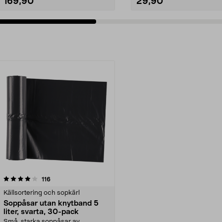
169,90
29,90
recensioner
116
Källsortering och sopkärl
Soppåsar utan knytband 5
liter, svarta, 30-pack
Små, starka soppåsar av