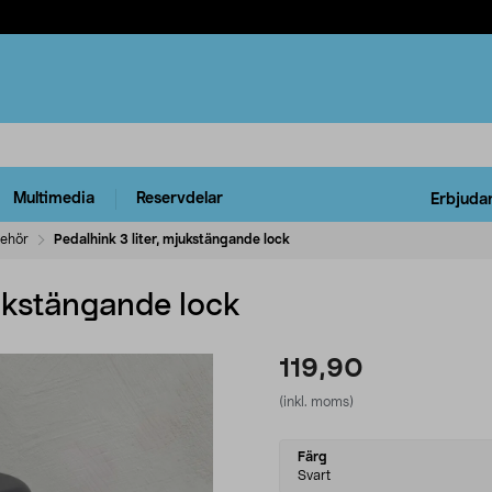
Multimedia
Reservdelar
Erbjuda
behör
Pedalhink 3 liter, mjukstängande lock
jukstängande lock
119,90
(inkl. moms)
Select
Färg
variant
Svart