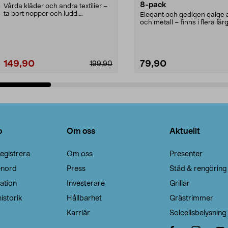
8-pack
Vårda kläder och andra textilier –
ta bort noppor och ludd.
Elegant och gedigen galge a
Noppborttagaren fräs...
och metall – finns i flera färg
Galge med sv...
149,90
79,90
199,90
Lägg i varukorg
Lägg i varukorg
o
Om oss
Aktuellt
egistrera
Om oss
Presenter
enord
Press
Städ & rengöring
ation
Investerare
Grillar
istorik
Hållbarhet
Grästrimmer
Karriär
Solcellsbelysning