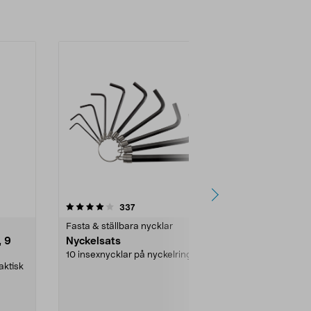
4.5 av 5 stjärnor
recensioner
4.0
337
1
Fasta & ställbara nycklar
Fasta & ställ
, 9
Nyckelsats
Nyckelsats
delar
10 insexnycklar på nyckelring.
aktisk
9 insexnyckla
hållare. 10 års