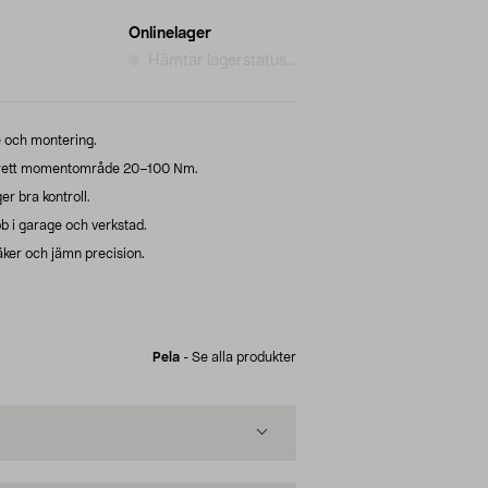
Onlinelager
Hämtar lagerstatus...
ce och montering.
rett momentområde 20–100 Nm.
er bra kontroll.
b i garage och verkstad.
äker och jämn precision.
Pela
-
Se alla produkter