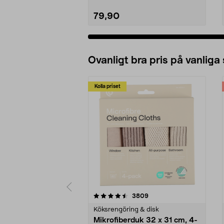
79,90
Ovanligt bra pris på vanliga
Kolla priset
5av 5 stjärnor
4.0av 5 stjärnor
recensioner
3809
Köksrengöring & disk
Mikrofiberduk 32 x 31 cm, 4-