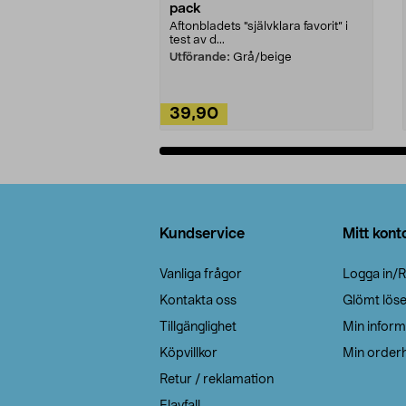
pack
Aftonbladets "självklara favorit” i
test av d...
Utförande:
Grå/beige
39,90
Lägg i varukorg
Sidfot
Kundservice
Mitt kont
Vanliga frågor
Logga in/R
Kontakta oss
Glömt lös
Tillgänglighet
Min inform
Köpvillkor
Min orderh
Retur / reklamation
Elavfall