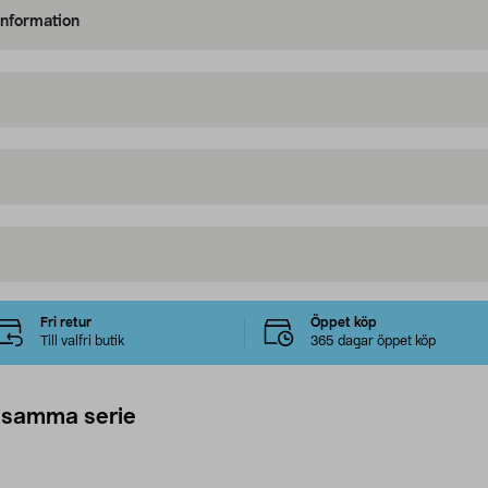
information
Fri retur
Öppet köp
Till valfri butik
365 dagar öppet köp
 samma serie