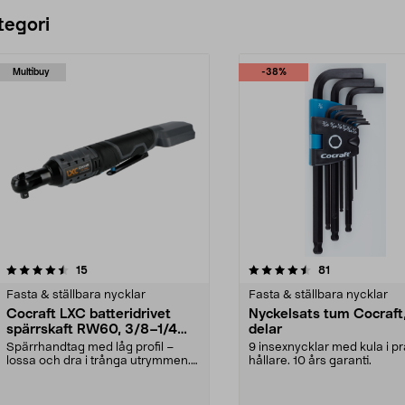
tegori
Multibuy
-38%
4.5 av 5 stjärnor
recensioner
4.0 av 5 stjärnor
recensioner
15
81
Fasta & ställbara nycklar
Fasta & ställbara nycklar
Cocraft LXC batteridrivet
Nyckelsats tum Cocraft
spärrskaft RW60, 3/8–1/4
delar
tum, 18 V
Spärrhandtag med låg profil –
9 insexnycklar med kula i pr
lossa och dra i trånga utrymmen.
hållare. 10 års garanti.
Cocraft LXC RW60 ...