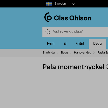
Select
Sweden
market
Hem
El
Fritid
Bygg
Startsida
Bygg
Handverktyg
Fasta &
Pela momentnyckel 