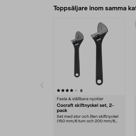
Lägg i varukorg
Toppsäljare inom samma ka
0 av 5 stjärnor
4.5 av 5 stjärnor
recensioner
6
Fasta & ställbara nycklar
Cocraft skiftnyckel set, 2-
pack
Set med stor och liten skiftnyckel
(150 mm/6 tum och 200 mm/8
tum). Cocraft skif...