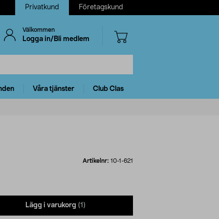
Privatkund
Företagskund
Välkommen
Logga in/Bli medlem
nden
Våra tjänster
Club Clas
Artikelnr:
10-1-621
Lägg i varukorg
(1)