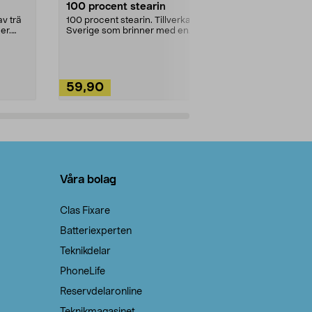
100 procent stearin
Ett allsidigt 
städning och 
v trä
100 procent stearin. Tillverkade i
ute. Städa med
er.
Sverige som brinner med en
vacker och sotfri ...
59,90
49,90
Lägg i varukorg
Lägg
Våra bolag
Clas Fixare
Batteriexperten
Teknikdelar
PhoneLife
Reservdelaronline
Teknikmagasinet