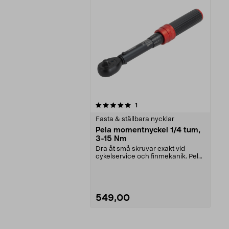
0av 5 stjärnor
recensioner
1
Fasta & ställbara nycklar
Pela momentnyckel 1/4 tum,
3-15 Nm
Dra åt små skruvar exakt vid
cykelservice och finmekanik. Pela
momentnyckel ¼ tu...
549,00