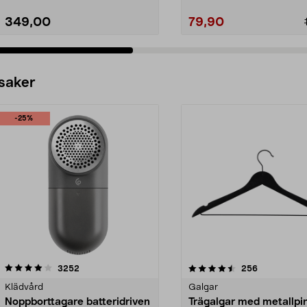
349,00
79,90
 saker
-25%
4.5av 5 stjärnor
recensioner
4.0av 5 stjärnor
recensioner
3252
256
Klädvård
Galgar
Noppborttagare batteridriven
Trägalgar med metallpi