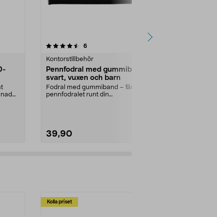
4.5 av 5 stjärnor
recensioner
4.5
6
7
Kontorstillbehör
Kontorstillbe
0-
Pennfodral med gummiband,
Gummisnodd
svart, vuxen och barn
gram
t
Fodral med gummiband – fäst
Elastisk gum
mnad
pennfodralet runt din
bra till konto...
kalender/anteckningsbok. Pennf...
Mått:
90 x 6,
39,90
39,90
Kolla priset
Multibuy