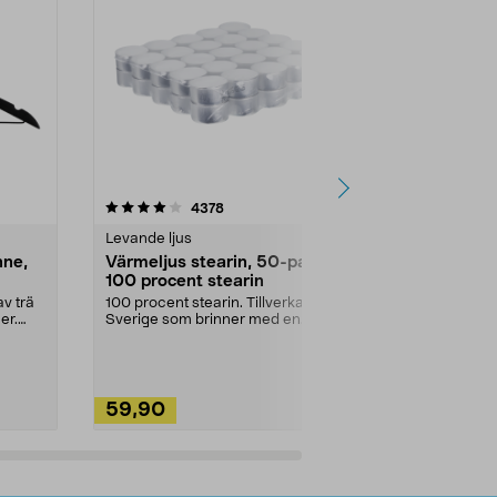
4.5av 5 stjärnor
recensioner
4.5
4378
2
Levande ljus
Rengöringsm
nne,
Värmeljus stearin, 50-pack,
Bikarbonat
100 procent stearin
Ett allsidigt 
städning och 
v trä
100 procent stearin. Tillverkade i
ute. Städa med
er.
Sverige som brinner med en
vacker och sotfri ...
59,90
49,90
Lägg i varukorg
Lägg