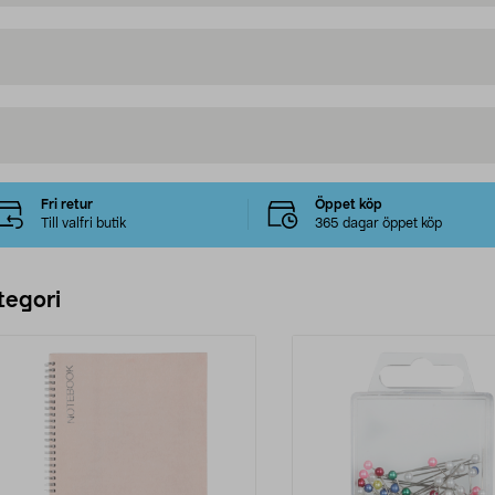
Fri retur
Öppet köp
Till valfri butik
365 dagar öppet köp
tegori