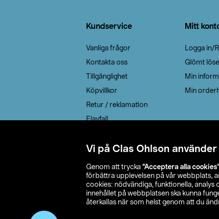
Sidfot
Kundservice
Mitt kont
Vanliga frågor
Logga in/R
Kontakta oss
Glömt lös
Tillgänglighet
Min inform
Köpvillkor
Min orderh
Retur / reklamation
Elavfall
Cookie policy
Leveransalternativ
Vi på Clas Ohlson använder
Genom att trycka
”Acceptera alla cookies
förbättra upplevelsen på vår webbplats, 
cookies: nödvändiga, funktionella, analys
innehållet på webbplatsen ska kunna funger
återkallas när som helst genom att du ändra
© 2026 Cla