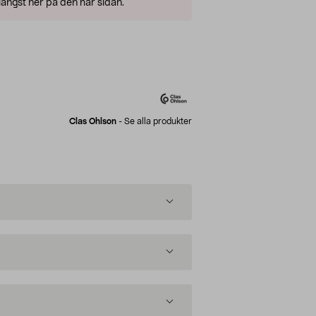
ängst ner på den här sidan.
Clas Ohlson
-
Se alla produkter