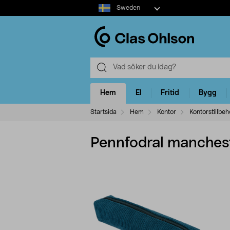
Select
Sweden
market
Hem
El
Fritid
Bygg
Startsida
Hem
Kontor
Kontorstillbeh
Pennfodral manches