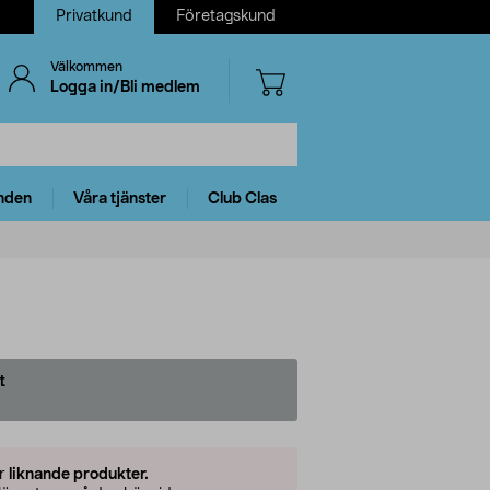
Privatkund
Företagskund
Välkommen
Logga in/Bli medlem
nden
Våra tjänster
Club Clas
t
er
liknande produkter.