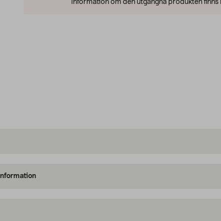
Information om den utgångna produkten finns l
information