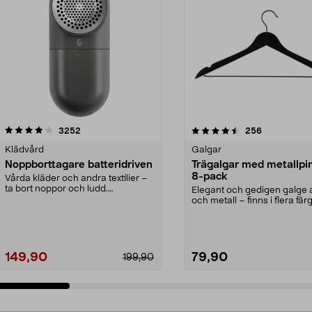
4.5av 5 stjärnor
recensioner
4.0av 5 stjärnor
recensioner
3252
256
Klädvård
Galgar
Noppborttagare batteridriven
Trägalgar med metallpi
8-pack
Vårda kläder och andra textilier –
ta bort noppor och ludd.
Elegant och gedigen galge a
Noppborttagaren fräs...
och metall – finns i flera färg
Galge med sv...
149,90
79,90
199,90
Lägg i varukorg
Lägg i varukorg