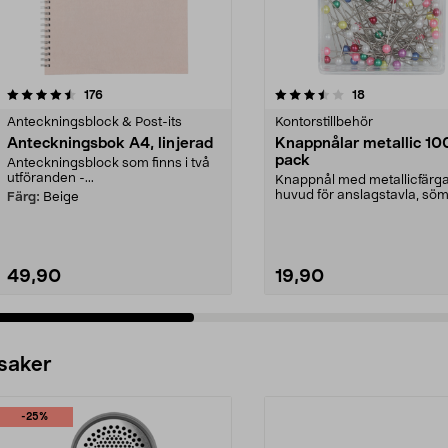
3.5 av 5 stjärnor
recensioner
4.5 av 5 stjärnor
recensioner
176
18
Anteckningsblock & Post-its
Kontorstillbehör
Anteckningsbok A4, linjerad
Knappnålar metallic 10
pack
Anteckningsblock som finns i två
utföranden -...
Knappnål med metallicfärga
huvud för anslagstavla, sö
Färg:
Beige
och hobby. Fäster lap...
49,90
19,90
 saker
-25%