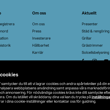
o
Om oss
Aktuellt
egistrera
Om oss
Presenter
enord
Press
Städ & rengöring
ation
Investerare
Grillar
istorik
Hållbarhet
Grästrimmer
Karriär
Solcellsbelysning
 cookies
”
samtycker du till att vi lagrar cookies och andra spårtekniker på din 
analysera webbplatsens användning samt anpassa våra marknadsförings
 och annonsering. För nödvändiga cookies krävs inte ditt samtycke ef
a. Om du istället vill skräddarsy dina val kan du trycka på
inställninga
r i dina cookie-inställningar eller kontaktar oss för guidning.
s Ohlson
Köpvillkor
Privacy statement
Klubbvillkor
H