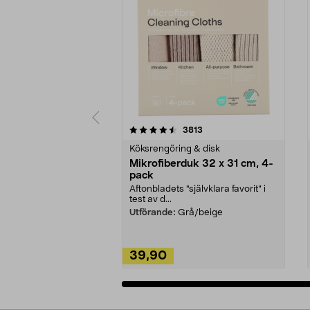
5av 5 stjärnor
4.0av 5 stjärnor
recensioner
3813
Köksrengöring & disk
Mikrofiberduk 32 x 31 cm, 4-
pack
Aftonbladets "självklara favorit” i
test av d...
Utförande:
Grå/beige
39,90
Lägg i varukorg