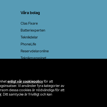
Våra bolag
Clas Fixare
Batteriexperten
Teknikdelar
PhoneLife
Reservdelaronline
Teknikmagasinet
enhet
enligt vår cookiepolicy
för att
insatser. Vi använder fyra kategorier av
tersom dessa cookies är nödvändiga för att
r
. Ditt samtycke är frivilligt och kan
itta butik