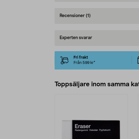
Recensioner
(1)
Experten svarar
Fri frakt
Från 599 kr*
Toppsäljare inom samma ka