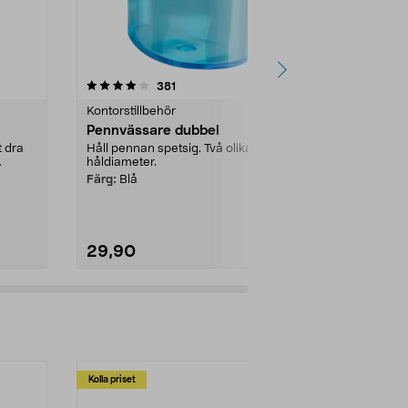
4.5 av 5 stjärnor
recensioner
4.5
381
2
Kontorstillbehör
Kontorstillbe
Pennvässare dubbel
Pennfodral 
fack, vuxen
t dra
Håll pennan spetsig. Två olika
håldiameter.
Med två separ
flera färger ...
Färg:
Blå
Färg:
Svart
29,90
79,90
Kolla priset
Multibuy