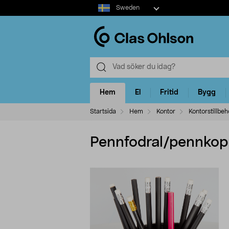
Select
Sweden
market
Hem
El
Fritid
Bygg
Startsida
Hem
Kontor
Kontorstillbeh
Pennfodral/pennkop