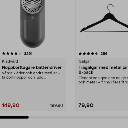
4.5av 5 stjärnor
recensioner
4.0av 5 stjärnor
recensioner
3251
256
Klädvård
Galgar
Noppborttagare batteridriven
Trägalgar med metallpi
8-pack
Vårda kläder och andra textilier –
ta bort noppor och ludd.
Elegant och gedigen galge a
Noppborttagaren fräs...
och metall – finns i flera färg
Galge med sv...
149,90
79,90
199,90
Lägg i varukorg
Lägg i varukorg