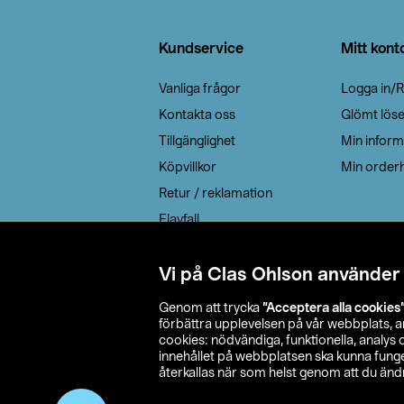
Sidfot
Kundservice
Mitt kont
Vanliga frågor
Logga in/R
Kontakta oss
Glömt lös
Tillgänglighet
Min inform
Köpvillkor
Min orderh
Retur / reklamation
Elavfall
Cookie policy
Leveransalternativ
Vi på Clas Ohlson använder
Genom att trycka
”Acceptera alla cookies
förbättra upplevelsen på vår webbplats, 
cookies: nödvändiga, funktionella, analys
innehållet på webbplatsen ska kunna funger
återkallas när som helst genom att du ändra
© 2026 Cla