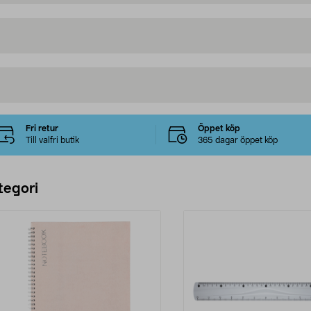
Fri retur
Öppet köp
Till valfri butik
365 dagar öppet köp
tegori