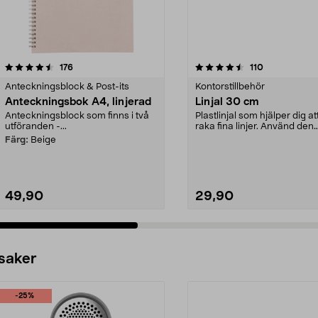
4.5 av 5 stjärnor
recensioner
4.0 av 5 stjärnor
recensioner
176
110
Anteckningsblock & Post-its
Kontorstillbehör
Anteckningsbok A4, linjerad
Linjal 30 cm
Anteckningsblock som finns i två
Plastlinjal som hjälper dig at
utföranden -...
raka fina linjer. Använd den
tillsammans med...
Färg:
Beige
49,90
29,90
 saker
-25%