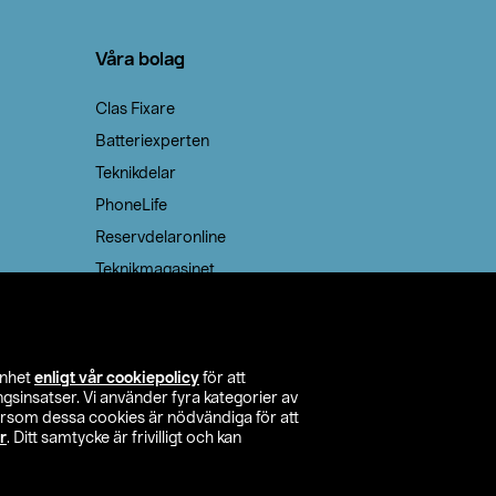
Våra bolag
Clas Fixare
Batteriexperten
Teknikdelar
PhoneLife
Reservdelaronline
Teknikmagasinet
enhet
enligt vår cookiepolicy
för att
insatser. Vi använder fyra kategorier av
tersom dessa cookies är nödvändiga för att
r
. Ditt samtycke är frivilligt och kan
itta butik