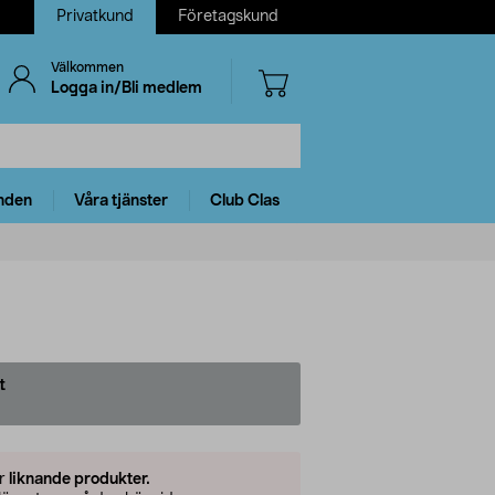
Privatkund
Företagskund
Välkommen
Logga in/Bli medlem
nden
Våra tjänster
Club Clas
t
er
liknande produkter.