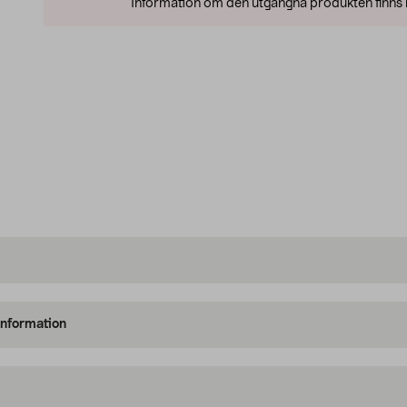
Information om den utgångna produkten finns l
information