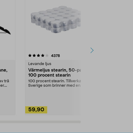
4.5av 5 stjärnor
recensioner
4.5
4378
2
Levande ljus
Rengöringsm
nne,
Värmeljus stearin, 50-pack,
Bikarbonat
100 procent stearin
Ett allsidigt 
städning och 
v trä
100 procent stearin. Tillverkade i
ute. Städa med
er.
Sverige som brinner med en
vacker och sotfri ...
59,90
49,90
Lägg i varukorg
Lägg