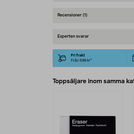
Recensioner
(1)
Experten svarar
Fri frakt
Från 599 kr*
Toppsäljare inom samma ka