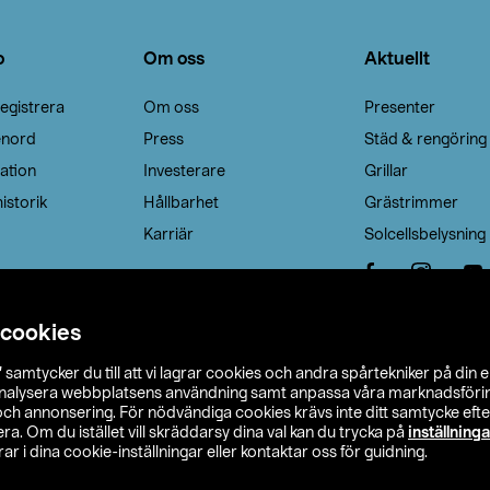
o
Om oss
Aktuellt
egistrera
Om oss
Presenter
enord
Press
Städ & rengöring
ation
Investerare
Grillar
istorik
Hållbarhet
Grästrimmer
Karriär
Solcellsbelysning
 cookies
”
samtycker du till att vi lagrar cookies och andra spårtekniker på din 
analysera webbplatsens användning samt anpassa våra marknadsförings
 och annonsering. För nödvändiga cookies krävs inte ditt samtycke ef
a. Om du istället vill skräddarsy dina val kan du trycka på
inställninga
r i dina cookie-inställningar eller kontaktar oss för guidning.
s Ohlson
Köpvillkor
Privacy statement
Klubbvillkor
H