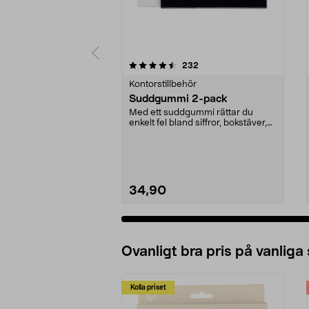
5 av 5 stjärnor
4.5 av 5 stjärnor
recensioner
232
Kontorstillbehör
Suddgummi 2-pack
Med ett suddgummi rättar du
enkelt fel bland siffror, bokstäver,
streck etc. PVC...
34,90
Ovanligt bra pris på vanliga
Kolla priset