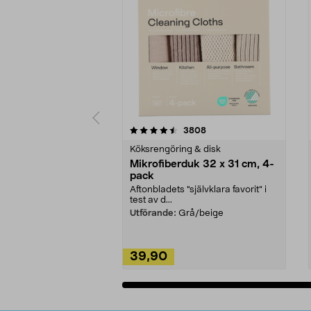
5av 5 stjärnor
4.0av 5 stjärnor
recensioner
3808
Köksrengöring & disk
Mikrofiberduk 32 x 31 cm, 4-
pack
Aftonbladets "självklara favorit” i
test av d...
Utförande:
Grå/beige
39,90
Lägg i varukorg