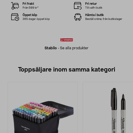
Fri frakt
Fri retur
Från 599 kr*
Till valfri butik
Öppet köp
Hämta i butik
365 dagar öppet köp
Beställ online, från butikslager
Stabilo
-
Se alla produkter
Toppsäljare inom samma kategori