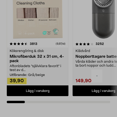
4.0av 5 stjärnor
recensioner
4.5av 5 stjärnor
recensio
3813
3252
(9,97/st)
Köksrengöring & disk
Klädvård
Mikrofiberduk 32 x 31 cm, 4-
Noppborttagare batter
pack
Vårda kläder och andra tex
ta bort noppor och ludd.
Aftonbladets "självklara favorit” i
Noppborttagaren fräs...
test av d...
Utförande:
Grå/beige
-
39,90
149,90
Lägg i varukorg
Lägg i varukorg