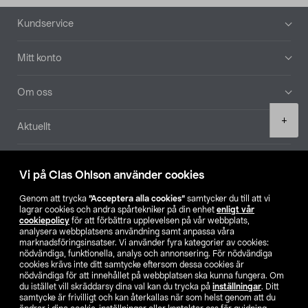
Sidfot
Kundservice
Mitt konto
Om oss
Product
+
Aktuellt
quantity
Våra bolag
Vi på Clas Ohlson använder cookies
Hitta butik
Genom att trycka
”Acceptera alla cookies”
samtycker du till att vi
lagrar cookies och andra spårtekniker på din enhet
enligt vår
cookiepolicy
för att förbättra upplevelsen på vår webbplats,
SE
NO
FI
analysera webbplatsens användning samt anpassa våra
marknadsföringsinsatser. Vi använder fyra kategorier av cookies:
nödvändiga, funktionella, analys och annonsering. För nödvändiga
cookies krävs inte ditt samtycke eftersom dessa cookies är
nödvändiga för att innehållet på webbplatsen ska kunna fungera. Om
du istället vill skräddarsy dina val kan du trycka på
inställningar
. Ditt
samtycke är frivilligt och kan återkallas när som helst genom att du