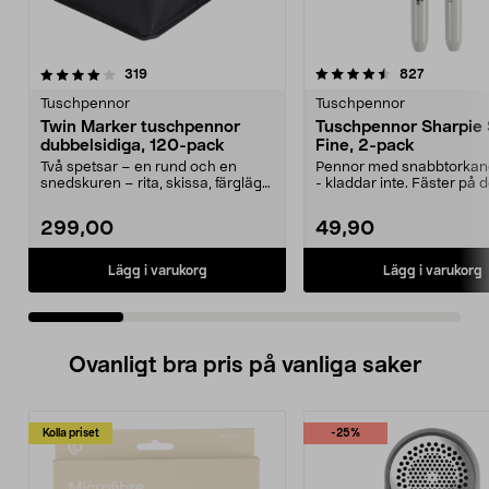
4.5 av 5 stjärnor
recensioner
4.5 av 5 stjärnor
recension
319
827
Tuschpennor
Tuschpennor
Twin Marker tuschpennor
Tuschpennor Sharpie 
dubbelsidiga, 120-pack
Fine, 2-pack
Två spetsar – en rund och en
Pennor med snabbtorkan
snedskuren – rita, skissa, färglägg.
- kladdar inte. Fäster på d
Twin Marker tu...
underlag - an...
299,00
49,90
Lägg i varukorg
Lägg i varukorg
Ovanligt bra pris på vanliga saker
Kolla priset
-25%