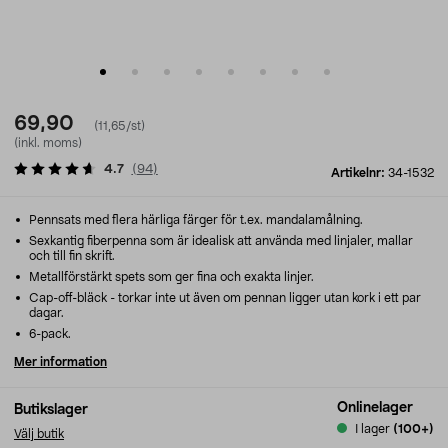
69,90
(11,65/st)
(inkl. moms)
4.7
(
94
)
Artikelnr:
34-1532
Pennsats med flera härliga färger för t.ex. mandalamålning.
Sexkantig fiberpenna som är idealisk att använda med linjaler, mallar
och till fin skrift.
Metallförstärkt spets som ger fina och exakta linjer.
Cap-off-bläck - torkar inte ut även om pennan ligger utan kork i ett par
dagar.
6-pack.
Mer information
Onlinelager
Butikslager
I lager
(100+)
Välj butik