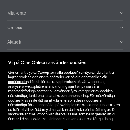
Mitt konto
Om oss
Aktuellt
Våra bolag
Vi på Clas Ohlson använder cookies
Hitta butik
Genom att trycka
”Acceptera alla cookies”
samtycker du till att vi
lagrar cookies och andra spårtekniker på din enhet
enligt vår
cookiepolicy
för att förbättra upplevelsen på vår webbplats,
SE
NO
FI
analysera webbplatsens användning samt anpassa våra
marknadsföringsinsatser. Vi använder fyra kategorier av cookies:
nödvändiga, funktionella, analys och annonsering. För nödvändiga
cookies krävs inte ditt samtycke eftersom dessa cookies är
nödvändiga för att innehållet på webbplatsen ska kunna fungera. Om
du istället vill skräddarsy dina val kan du trycka på
inställningar
. Ditt
samtycke är frivilligt och kan återkallas när som helst genom att du
ändrar i dina cookie-inställningar eller kontaktar oss för guidning.
Köpvillkor
Privacy statement
Klubbvillkor
För företag
Ändra till priser exklusive moms