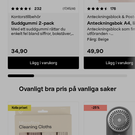
4.5 av 5 stjärnor
recensioner
4.5 av 5 stjärnor
recensione
232
176
(17,45/st)
Kontorstillbehör
Anteckningsblock & Post-
Suddgummi 2-pack
Anteckningsbok A4, l
Med ett suddgummi rättar du
Anteckningsblock som finn
enkelt fel bland siffror, bokstäver,
utföranden -...
streck etc. PVC...
Färg:
Beige
34,90
49,90
Lägg i varukorg
Lägg i varukorg
Ovanligt bra pris på vanliga saker
Kolla priset
-25%