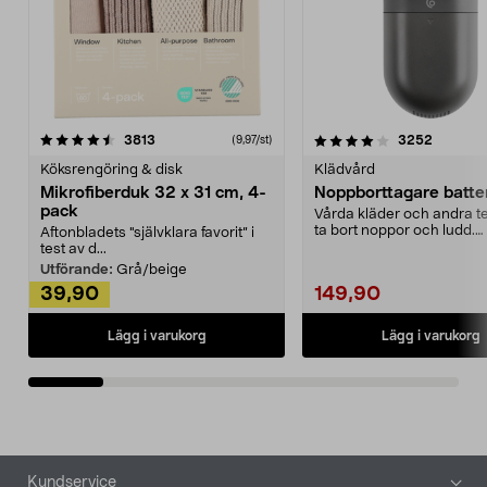
4.0av 5 stjärnor
recensioner
4.5av 5 stjärnor
recensio
3813
3252
(9,97/st)
Köksrengöring & disk
Klädvård
Mikrofiberduk 32 x 31 cm, 4-
Noppborttagare batter
pack
Vårda kläder och andra tex
ta bort noppor och ludd.
Aftonbladets "självklara favorit” i
Noppborttagaren fräs...
test av d...
Utförande:
Grå/beige
39,90
149,90
Lägg i varukorg
Lägg i varukorg
Sidfot
Kundservice