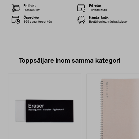
Fri frakt
Fri retur
Från 599 kr*
Till valfri butik
Öppet köp
Hämta i butik
365 dagar öppet köp
Beställ online, från butikslager
Toppsäljare inom samma kategori