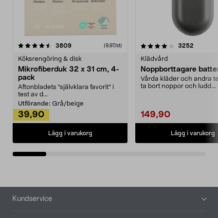
4.0av 5 stjärnor
recensioner
4.5av 5 stjärnor
recensio
3809
3252
(9,97/st)
Köksrengöring & disk
Klädvård
Mikrofiberduk 32 x 31 cm, 4-
Noppborttagare batter
pack
Vårda kläder och andra tex
ta bort noppor och ludd.
Aftonbladets "självklara favorit” i
Noppborttagaren fräs...
test av d...
Utförande:
Grå/beige
39,90
149,90
Lägg i varukorg
Lägg i varukorg
Sidfot
Kundservice