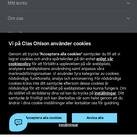
Mitt konto
Om oss
Aktuellt
Vi på Clas Ohlson använder cookies
Våra bolag
Genom att trycka
”Acceptera alla cookies”
samtycker du till att vi
lagrar cookies och andra spårtekniker på din enhet
enligt vår
Hitta butik
cookiepolicy
för att förbättra upplevelsen på vår webbplats,
analysera webbplatsens användning samt anpassa våra
marknadsföringsinsatser. Vi använder fyra kategorier av cookies:
nödvändiga, funktionella, analys och annonsering. För nödvändiga
SE
NO
FI
cookies krävs inte ditt samtycke eftersom dessa cookies är
nödvändiga för att innehållet på webbplatsen ska kunna fungera. Om
du istället vill skräddarsy dina val kan du trycka på
inställningar
. Ditt
samtycke är frivilligt och kan återkallas när som helst genom att du
ändrar i dina cookie-inställningar eller kontaktar oss för guidning.
Acceptera alla cookies
Avvisa alla
Köpvillkor
Privacy statement
Klubbvillkor
För företag
Inställningar
Ändra till priser exklusive moms