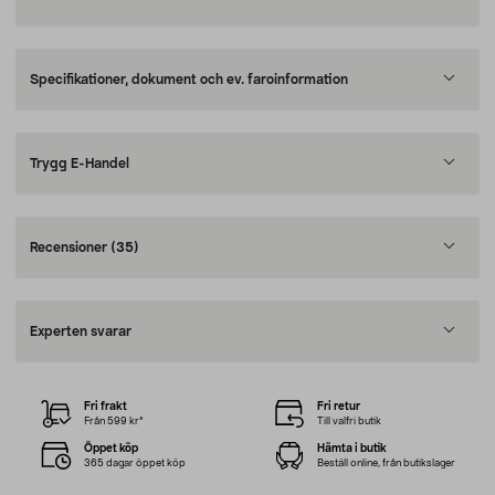
Specifikationer, dokument och ev. faroinformation
Trygg E-Handel
Recensioner
(35)
Experten svarar
Fri frakt
Fri retur
Från 599 kr*
Till valfri butik
Öppet köp
Hämta i butik
365 dagar öppet köp
Beställ online, från butikslager