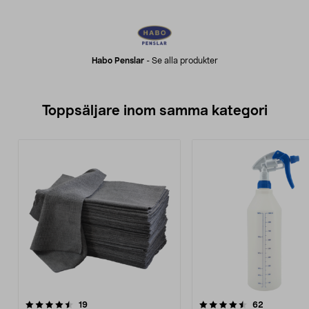
Habo Penslar
-
Se alla produkter
Toppsäljare inom samma kategori
4.5 av 5 stjärnor
recensioner
4.0 av 5 stjärnor
recensione
19
62