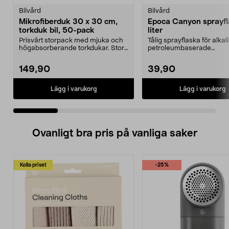
Bilvård
Bilvård
Mikrofiberduk 30 x 30 cm,
Epoca Canyon sprayfl
torkduk bil, 50-pack
liter
Prisvärt storpack med mjuka och
Tålig sprayflaska för alka
högabsorberande torkdukar. Stora
petroleumbaserade
mikrofiberdukar...
bilvårdsprodukter. Epoca C
149,90
39,90
Lägg i varukorg
Lägg i varukorg
Ovanligt bra pris på vanliga saker
Kolla priset
-25%