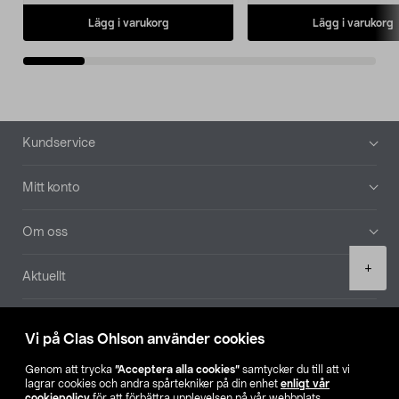
Lägg i varukorg
Lägg i varukorg
Sidfot
Kundservice
Mitt konto
Om oss
Product
+
Aktuellt
quantity
Våra bolag
Vi på Clas Ohlson använder cookies
Hitta butik
Genom att trycka
”Acceptera alla cookies”
samtycker du till att vi
lagrar cookies och andra spårtekniker på din enhet
enligt vår
cookiepolicy
för att förbättra upplevelsen på vår webbplats,