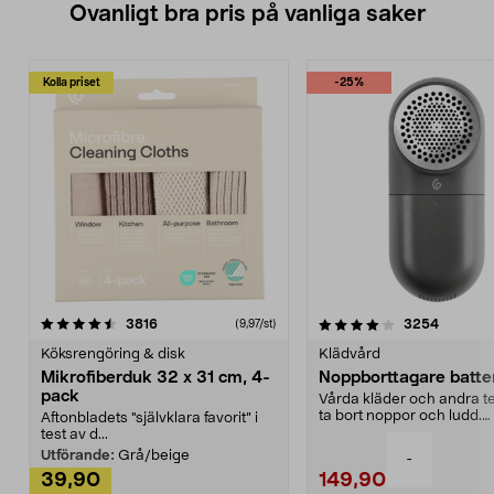
Ovanligt bra pris på vanliga saker
Kolla priset
-25%
4.0av 5 stjärnor
recensioner
4.5av 5 stjärnor
recensio
3816
3254
(9,97/st)
Köksrengöring & disk
Klädvård
Mikrofiberduk 32 x 31 cm, 4-
Noppborttagare batter
pack
Vårda kläder och andra tex
ta bort noppor och ludd.
Aftonbladets "självklara favorit” i
Noppborttagaren fräs...
test av d...
Utförande:
Grå/beige
-
39,90
149,90