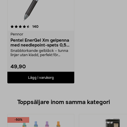
recensioner
140
Pennor
Pentel EnerGel Xm gelpenna
med needlepoint-spets 0,5
mm
Snabbtorkande gelbläck – tunna
linjer utan kladd, perfekt för
vänsterhänta. Pent...
49,90
Lägg i varukorg
Toppsäljare inom samma kategori
-50%