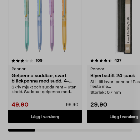
4.5 av 5 stjärnor
recensioner
4.5 av 5 stjärnor
recension
109
427
Pennor
Pennor
Gelpenna suddbar, svart
Blyertsstift 24-pack
bläckpenna med sudd, 4-
Stift till favoritpennan! Pa
pack
flesta me...
Skriv mjukt och sudda rent – utan
kladd. Suddbar gelpenna med
Storlek:
0,7 mm
svart bläck – perf...
49,90
29,90
99,90
Lägg i varukorg
Lägg i varukorg